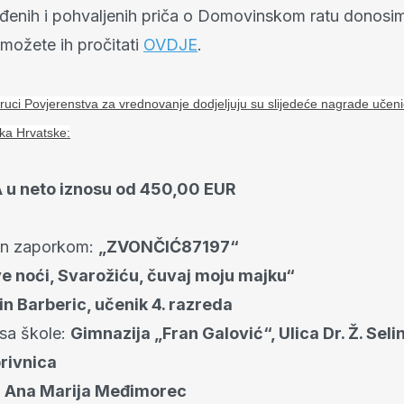
đenih i pohvaljenih priča o Domovinskom ratu donosi
 možete ih pročitati
OVDJE
.
uci Povjerenstva za vrednovanje dodjeljuju su slijedeće nagrade učeni
ika Hrvatske:
 u neto iznosu od 450,00 EUR
an zaporkom:
„ZVONČIĆ87197“
e noći, Svarožiću, čuvaj moju majku“
in Barberic, učenik 4. razreda
esa škole:
Gimnazija „Fran Galović“, Ulica Dr. Ž. Sel
rivnica
:
Ana Marija Međimorec