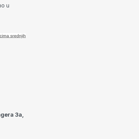
mo u
cima srednjih
ingera 3a,