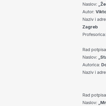
Naslov:
„Že
Autor:
Vikt
Naziv i adre
Zagreb
Profesorica
Rad potpis
Naslov:
„Sta
Autorica:
Do
Naziv i adr
Rad potpis
Naslov:
„Mr