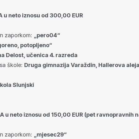
A u neto iznosu od 300,00 EUR
an zaporkom:
„pero04“
goreno, potopljeno“
a Delost, učenica 4. razreda
esa škole:
Druga gimnazija Varaždin, Hallerova alej
kola Slunjski
DA u neto iznosu od 150,00 EUR (pet ravnopravnih 
an zaporkom:
„mjesec29“