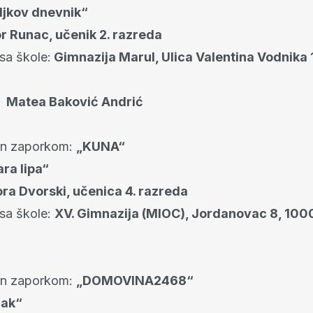
ljkov dnevnik“
or Runac, učenik 2. razreda
sa škole:
Gimnazija Marul, Ulica Valentina Vodnika
:
Matea Baković Andrić
an zaporkom:
„KUNA“
ra lipa“
ra Dvorski, učenica 4. razreda
esa škole:
XV. Gimnazija (MIOC), Jordanovac 8, 10
an zaporkom:
„DOMOVINA2468“
ak“