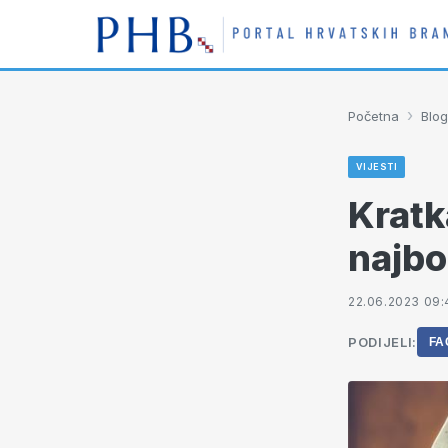
›
Početna
Blog
VIJESTI
Kratk
najbo
22.06.2023 09:
PODIJELI:
FA