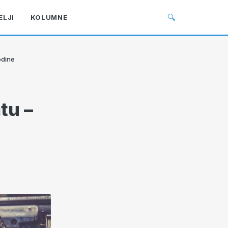
🔍
ELJI
KOLUMNE
odine
tu –