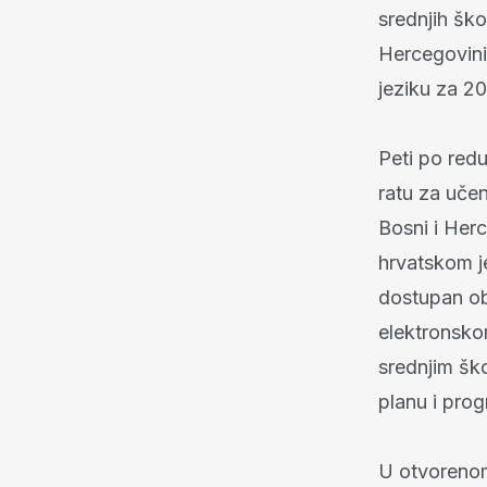
srednjih ško
Hercegovini
jeziku za 2
Peti po red
ratu za učen
Bosni i Her
hrvatskom je
dostupan ob
elektronsko
srednjim šk
planu i pro
U otvorenom 