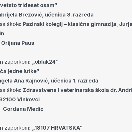
vetsto trideset osam“
brijela Brezović, učenica 3. razreda
sa škole:
Pazinski kolegij – klasična gimnazija, Jurja
in
Orijana Paus
an zaporkom:
„oblak24“
ča jedne lutke“
gela Ana Rajnović, učenica 1. razreda
sa škole:
Zdravstvena i veterinarska škola dr. Andr
32100 Vinkovci
a:
Gordana Medić
an zaporkom:
„18107 HRVATSKA“