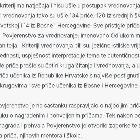
riterijima natječaja i nisu ušle u postupak vrednovanja
 i vrednovanja tako su ušle 134 priče: 120 iz srednjih š
vatskoj i 14 iz Bosne i Hercegovine. Sve pristigle priče 
o Povjerenstvo za vrednovanje, imenovano Odlukom mi
nitelja. Kriteriji vrednovanja bili su: jezično-stilske vri
jednosti, uspješnost interpretacije teme te autentičnost
gle priče prošle su četiri kruga čitanja i vrednovanja, a 
riča učenika iz Republike Hrvatske s najviše postignu
krugovima i sve priče učenika iz Bosne i Hercegovine.
jerenstvo je na sastanku raspravljalo o najboljim prič
luku o nagrađenim i pohvaljenim pričama. Tek nakon o
nagrada i pohvala Povjerenstvo je otvorilo zaporke te 
 priča, njihovih mentora i škola.