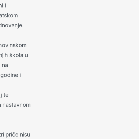
i i
vatskom
dnovanje.
omovinskom
njih škola u
u na
 godine i
j te
ma nastavnom
i priče nisu