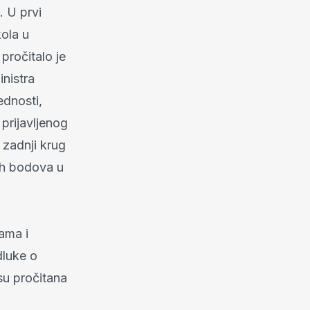
. U prvi
kola u
pročitalo je
nistra
jednosti,
 prijavljenog
u zadnji krug
tih bodova u
ama i
dluke o
su pročitana