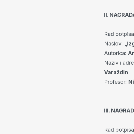
II. NAGRAD
Rad potpis
Naslov:
„Iz
Autorica:
An
Naziv i adr
Varaždin
Profesor:
Ni
III. NAGRA
Rad potpis