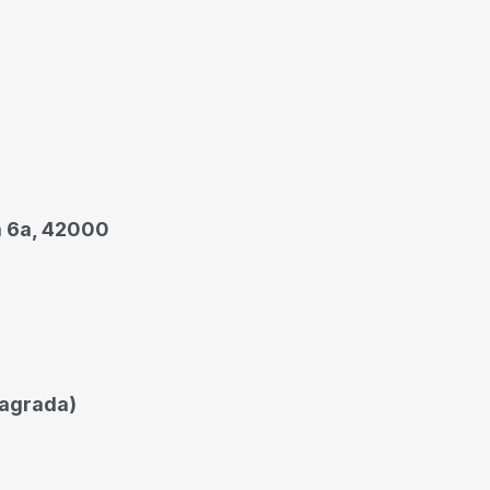
a 6a, 42000
nagrada)