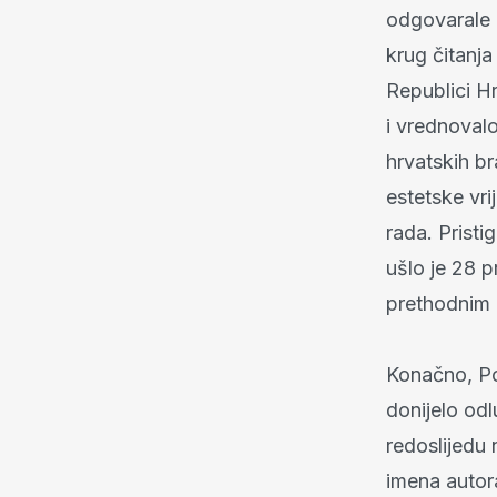
odgovarale k
krug čitanja
Republici Hr
i vrednoval
hrvatskih bra
estetske vri
rada. Pristi
ušlo je 28 p
prethodnim 
Konačno, Pov
donijelo od
redoslijedu 
imena autora