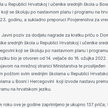
la u Republici Hrvatskoj i učenike srednjih škola u Bosn
 koji se školuju po nastavnom planu i programu na hr
023. godinu, a sukladno preporuci Povjerenstva za vre
u Javni poziv za dodjelu nagrade za kratku priču o D
ike srednjih škola u Republici Hrvatskoj i učenike sred
cegovini koji se školuju po nastavnom planu i program
ziku bio je otvoren od 14. veljače do 16. ožujka 2022.
javom na mrežnoj stranici Ministarstva te proslijeđen
m poštom svim srednjim školama u Republici Hrvatsko
olama u Bosni i Hercegovini koji izvode nastavu pre
gramu na hrvatskom jeziku.
roku ove je godine zaprimljeno je ukupno 137 priča; tr