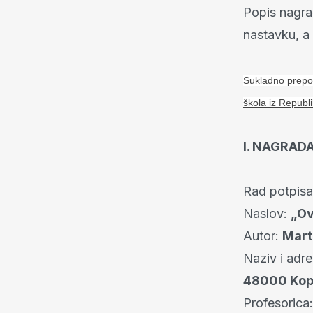
Popis nagra
nastavku, a
Sukladno prepor
škola iz Republ
I. NAGRADA
Rad potpis
Naslov:
„Ov
Autor:
Mart
Naziv i adr
48000 Kop
Profesorica