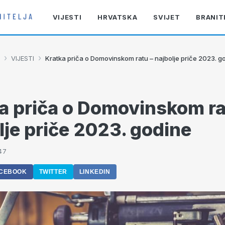
VIJESTI
HRVATSKA
SVIJET
BRANIT
›
›
VIJESTI
Kratka priča o Domovinskom ratu – najbolje priče 2023. g
a priča o Domovinskom ra
lje priče 2023. godine
47
CEBOOK
TWITTER
LINKEDIN