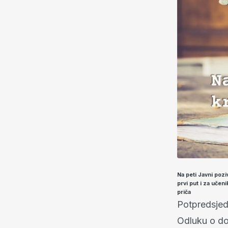
Na peti Javni poz
prvi put i za učen
priča
Potpredsjed
Odluku o do