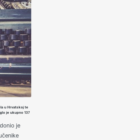
la u Hrvatskoj te
iglo je ukupno 137
donio je
učenike