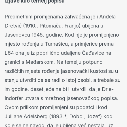
Izjave kao temelj popisa
Predmetnim promjenama zahvaćena je i Anđela
Dretvić (1910., Pitomača, Franjo) ubijena u
Jasenovcu 1945. godine. Kod nje je promijenjeno
mjesto rođenja u Turnašicu, a primjerice prema
L64 ona je iz poprilično udaljene Čađavice na
granici s Mađarskom. Na temelju potpuno
različitih mjesta rođenja jasenovački kustosi su u
stanju utvrditi da se radi o istoj osobi, a trebale su
im godine, desetljeće ne bi li utvrdili da je Drle-
Indorfer utvara s mrežnog jasenovačkog popisa.
Ovom prilikom promijenjeni su podatci i kod
Julijane Adelsberg (1893.*, Doboj, Jozef) kod
koje se ne navodi da je ubijena već nestala, uz