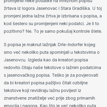
promijenili neke podatke na mrežnom popisu
žrtava iz logora Jasenovac i Stara Gradiška. U toj
promjeni jedna lažna žrtva je izbrisana s popisa, a
kod šestero su promijenjeni neki podatci. Je li to
pozitivno? Ne. To je samo pokušaj kontrole štete.
S popisa je maknut lažnjak Drle-Indorfer kojeg
smo već nekoliko puta spominjali u tekstovima o
Jasenovcu. Izgleda kao da kreatori popisa
redovito čitaju naše tekstove o lažnim podatcima
s jasenovačkog popisa. Teško je za povjerovati
da bi kreatori popisa pažljivo čitali ozbiljne
tekstove koji revidiraju lažnu povijest iz
znanstvene znatiželje već prije zbog primarnih
emocija i nagona. Kao što je već nekoliko puta