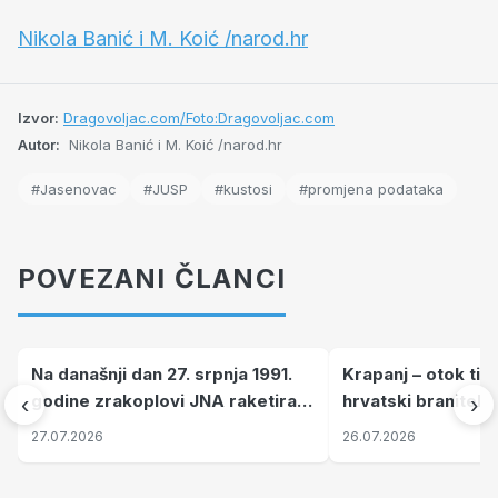
Nikola Banić i M. Koić /narod.hr
Izvor:
Dragovoljac.com/Foto:Dragovoljac.com
Autor:
Nikola Banić i M. Koić /narod.hr
#Jasenovac
#JUSP
#kustosi
#promjena podataka
POVEZANI ČLANCI
Na današnji dan 27. srpnja 1991.
Krapanj – otok tiš
godine zrakoplovi JNA raketirali
hrvatski branitelj
‹
›
su vojarnu i obučni centar "Nikola
pronalaze mir
27.07.2026
26.07.2026
Šubić Zrinski" popularno zvanu
"Opatovačka pustara"