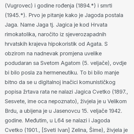
(Vugrovec) i godine rođenja (1894.*) i smrti
(1945.*). Prvo je pitanje kako je Jagoda postala
Jaga. Name Jaga tj. Jagica je kod Hrvata
rimokatolika, naročito iz sjeverozapadnih
hrvatskih krajeva hipokoristik od Agata. S
obzirom na nadnevak promjena uvelike
podudaran sa Svetom Agatom (5. veljače), ovdje
bi bilo posla za hermeneutiku. To bi bilo manje
bitno da se u digitalnoj inačici komunističkog
popisa žrtava rata ne nalazi Jagica Cvetko (1897.,
Sesvete, ime oca nepoznato), živjela je u Velikom
Brdu, a ubijena je u Jasenovcu 15. veljače 1942.
godine. Međutim, u L64 se nalazi i Jagoda
Cvetko (1901., [Sveti Ivan] Zelina, Šime), živjela je