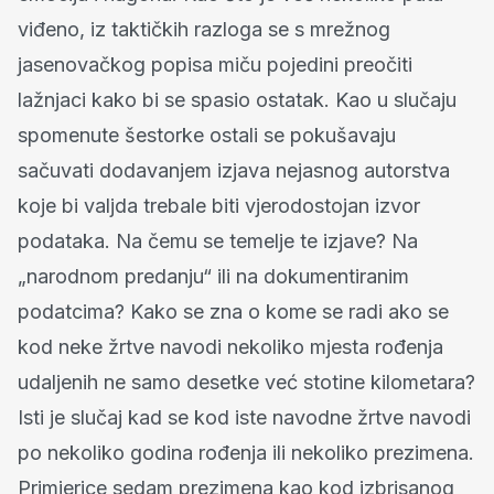
viđeno, iz taktičkih razloga se s mrežnog
jasenovačkog popisa miču pojedini preočiti
lažnjaci kako bi se spasio ostatak. Kao u slučaju
spomenute šestorke ostali se pokušavaju
sačuvati dodavanjem izjava nejasnog autorstva
koje bi valjda trebale biti vjerodostojan izvor
podataka. Na čemu se temelje te izjave? Na
„narodnom predanju“ ili na dokumentiranim
podatcima? Kako se zna o kome se radi ako se
kod neke žrtve navodi nekoliko mjesta rođenja
udaljenih ne samo desetke već stotine kilometara?
Isti je slučaj kad se kod iste navodne žrtve navodi
po nekoliko godina rođenja ili nekoliko prezimena.
Primjerice sedam prezimena kao kod izbrisanog