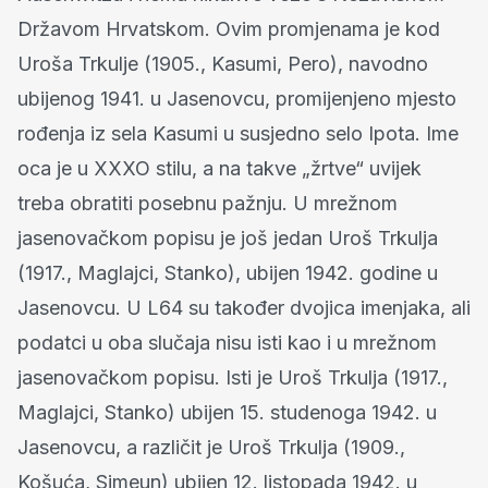
Državom Hrvatskom. Ovim promjenama je kod
Uroša Trkulje (1905., Kasumi, Pero), navodno
ubijenog 1941. u Jasenovcu, promijenjeno mjesto
rođenja iz sela Kasumi u susjedno selo Ipota. Ime
oca je u XXXO stilu, a na takve „žrtve“ uvijek
treba obratiti posebnu pažnju. U mrežnom
jasenovačkom popisu je još jedan Uroš Trkulja
(1917., Maglajci, Stanko), ubijen 1942. godine u
Jasenovcu. U L64 su također dvojica imenjaka, ali
podatci u oba slučaja nisu isti kao i u mrežnom
jasenovačkom popisu. Isti je Uroš Trkulja (1917.,
Maglajci, Stanko) ubijen 15. studenoga 1942. u
Jasenovcu, a različit je Uroš Trkulja (1909.,
Košuća, Simeun) ubijen 12. listopada 1942. u