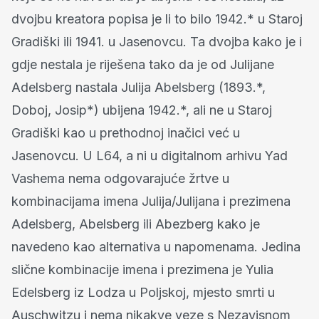
dvojbu kreatora popisa je li to bilo 1942.* u Staroj
Gradiški ili 1941. u Jasenovcu. Ta dvojba kako je i
gdje nestala je riješena tako da je od Julijane
Adelsberg nastala Julija Abelsberg (1893.*,
Doboj, Josip*) ubijena 1942.*, ali ne u Staroj
Gradiški kao u prethodnoj inačici već u
Jasenovcu. U L64, a ni u digitalnom arhivu Yad
Vashema nema odgovarajuće žrtve u
kombinacijama imena Julija/Julijana i prezimena
Adelsberg, Abelsberg ili Abezberg kako je
navedeno kao alternativa u napomenama. Jedina
slične kombinacije imena i prezimena je Yulia
Edelsberg iz Lodza u Poljskoj, mjesto smrti u
Auschwitzu i nema nikakve veze s Nezavisnom