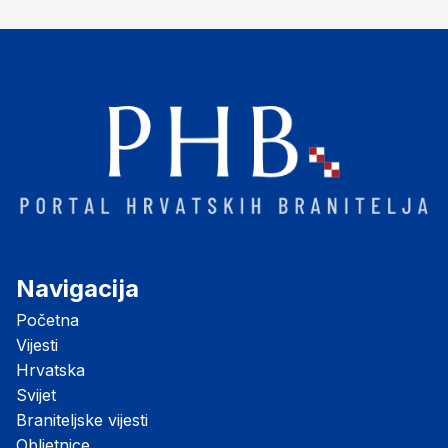
"Opatovačka pustara"
Navigacija
Početna
Vijesti
Hrvatska
Svijet
Braniteljske vijesti
Obljetnice