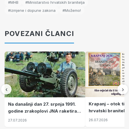
#MHB
#Ministarstvo hrvatskih branitelja
#izmjene i dopune zakona
#Možemo!
POVEZANI ČLANCI
‹
›
Krapanj – otok tiš
Na današnji dan 27. srpnja 1991.
hrvatski branitelj
godine zrakoplovi JNA raketirali
pronalaze mir
su vojarnu i obučni centar "Nikola
26.07.2026
27.07.2026
Šubić Zrinski" popularno zvanu