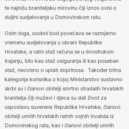
te najnižu braniteljsku mirovinu čiji iznos ovisi o
duljini sudjelovanja u Domovinskom ratu.
Osim toga, osobni bod povećava se razmjerno
vremenu sudjelovanja u obrani Republike
Hrvatske, a ratni staž računa se u dvostrukom
trajanju, bilo kao staž osiguranja ili kao poseban
staž, neovisno o uplati doprinosa. Također bitna
kategorija korisnika o kojoj Ministarstvo sustavno
skrbi su i članovi obitelji smrtno stradalih hrvatskih
branitelja čiji muževi i djeca su dali život za
uspostavu suverene Republike Hrvatske, članovi
obitelji umrlih hrvatskih ratnih vojnih invalida iz
Domovinskog rata, kao i članovi obitelji umrlih