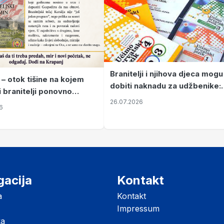
Branitelji i njihova djeca mogu
 – otok tišine na kojem
dobiti naknadu za udžbenike:
i branitelji ponovno
zahtjevi se podnose do 31.
26.07.2026
ze mir
6
listopada
gacija
Kontakt
a
Kontakt
Impressum
ka