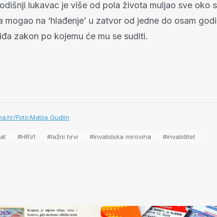
odišnji lukavac je više od pola života muljao sve oko 
a mogao na ‘hlađenje’ u zatvor od jedne do osam god
viđa zakon po kojemu će mu se suditi.
a.hr/Foto:Matija Gudlin
at
#HRVI
#lažni hrvi
#invalidska mirovina
#invaliditet