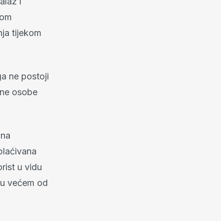
alaz i
kom
nja tijekom
a ne postoji
ene osobe
 na
plaćivana
rist u vidu
osu većem od