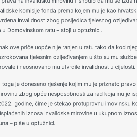
 prava na invalidsku mirovinu i ishodio da mu se izda n
nvalidske komisije fonda prema kojem mu je kao hrvats
tvrđena invalidnost zbog posljedica tjelesnog ozljeđiva
a u Domovinskom ratu – stoji u optužnici.
ak ove priče uopće nije ranjen u ratu tako da kod njeg
 uzrokovana tjelesnim ozljeđivanjem u što su mu služb
ovale i neosnovano mu utvrdile invalidnost u cijelosti.
u toga je doneseno rješenje kojim mu je priznato pravo
mirovinu zbog opće nesposobnosti za rad koja mu je is
2022. godine, čime je stekao protupravnu imovinsku ko
isplaćenih iznosa invalidske mirovine u ukupnom izn
na – piše u optužnici.