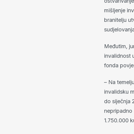
ostvarivanje
mišljenje i
branitelju u
sudjelovanj
Međutim, jun
invalidnost
fonda povjer
– Na temelj
invalidsku 
do siječnja 
nepripadno 
1.750.000 ku