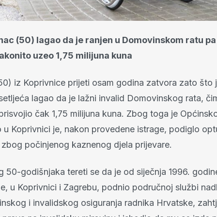
nac (50) lagao da je ranjen u Domovinskom ratu pa
akonito uzeo 1,75 milijuna kuna
) iz Koprivnice prijeti osam godina zatvora zato što 
setljeća lagao da je lažni invalid Domovinskog rata, čim
prisvojio čak 1,75 milijuna kuna. Zbog toga je Općins
 u Koprivnici je, nakon provedene istrage, podiglo op
a zbog počinjenog kaznenog djela prijevare.
g 50-godišnjaka tereti se da je od siječnja 1996. godin
e, u Koprivnici i Zagrebu, podnio područnoj službi na
inskog i invalidskog osiguranja radnika Hrvatske, zaht