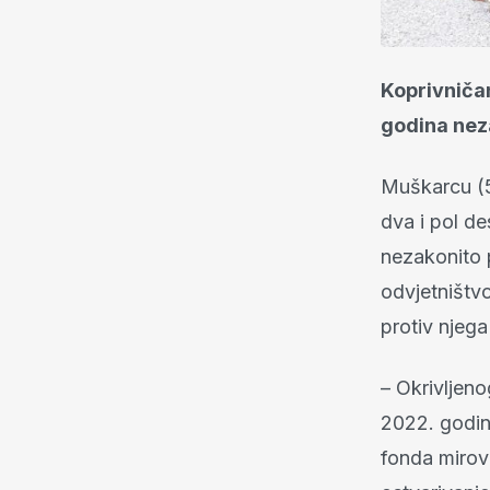
Koprivniča
godina nez
Muškarcu (50
dva i pol de
nezakonito 
odvjetništvo
protiv njeg
– Okrivljeno
2022. godin
fonda mirov