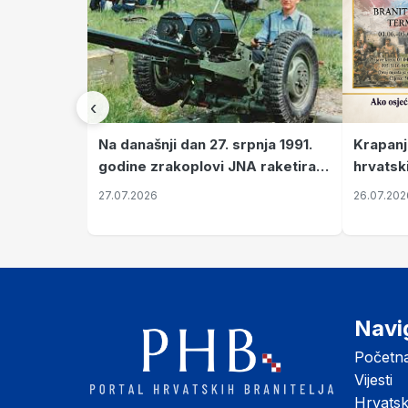
‹
Krapanj
Na današnji dan 27. srpnja 1991.
hrvatsk
godine zrakoplovi JNA raketirali
pronala
su vojarnu i obučni centar "Nikola
26.07.202
27.07.2026
Šubić Zrinski" popularno zvanu
"Opatovačka pustara"
Navi
Početn
Vijesti
Hrvats