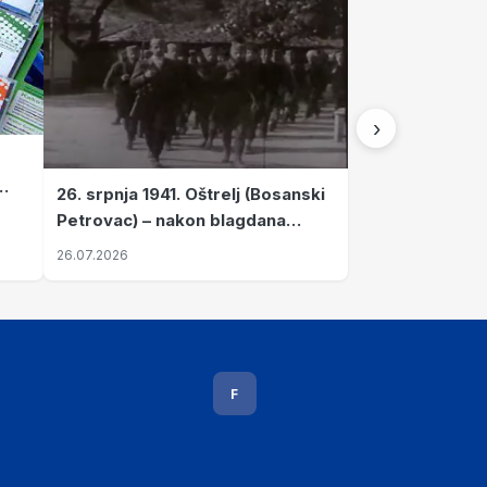
›
26. srpnja 1941. Oštrelj (Bosanski
Petrovac) – nakon blagdana
Svete Ane izvršen napad srpskih
26.07.2026
ustanika na vlak s ženama i
djecom
F