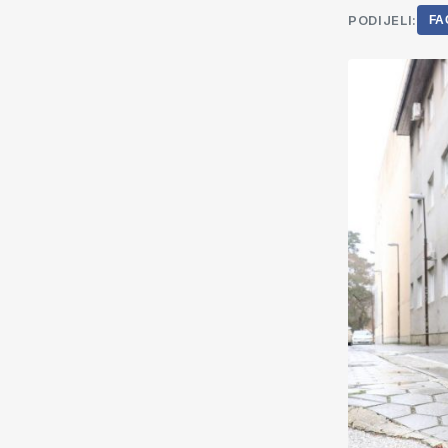
PODIJELI:
FA