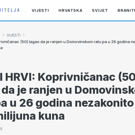
VIJESTI
HRVATSKA
SVIJET
BRANIT
›
›
VIJESTI
rivničanac (50) lagao da je ranjen u Domovinskom ratu pa u 26 godina 
na
 HRVI: Koprivničanac (50
 da je ranjen u Domovins
pa u 26 godina nezakonito
milijuna kuna
25