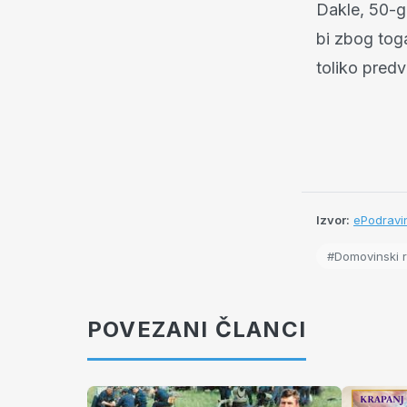
Dakle, 50-g
bi zbog tog
toliko pred
Izvor:
ePodravin
#Domovinski r
POVEZANI ČLANCI