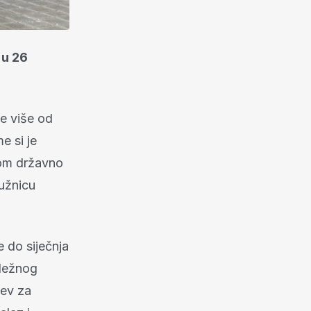
 u 26
je više od
e si je
kom državno
tužnicu
e do siječnja
dležnog
jev za