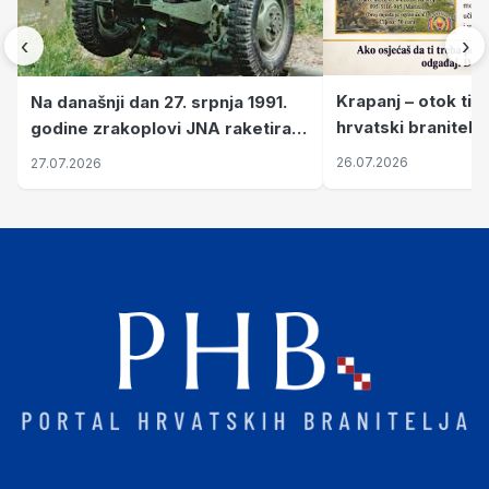
‹
›
Krapanj – otok tiš
Na današnji dan 27. srpnja 1991.
hrvatski branitelj
godine zrakoplovi JNA raketirali
pronalaze mir
su vojarnu i obučni centar "Nikola
26.07.2026
27.07.2026
Šubić Zrinski" popularno zvanu
"Opatovačka pustara"