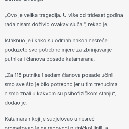
„Ovo je velika tragedija. U više od trideset godina
rada nisam doživio ovakav slučaj“, rekao je.
Istaknuo je i kako su odmah nakon nesreće
poduzete sve potrebne mjere za zbrinjavanje
putnika i članova posade katamarana.
„Za 118 putnika i sedam članova posade učinili
smo sve što je bilo potrebno jer u tim trenucima
nismo znali u kakvom su psihofizičkom stanju“,
dodao je.
Katamaran koji je sudjelovao u nesreći
prometovao je na redovnoj putničkoj liniji, a