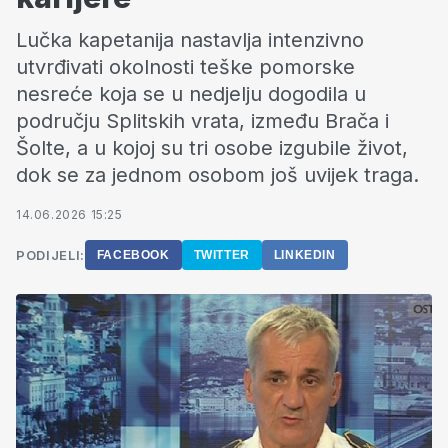
Lučka kapetanija nastavlja intenzivno
utvrđivati okolnosti teške pomorske
nesreće koja se u nedjelju dogodila u
području Splitskih vrata, između Brača i
Šolte, a u kojoj su tri osobe izgubile život,
dok se za jednom osobom još uvijek traga.
14.06.2026 15:25
PODIJELI:
FACEBOOK
TWITTER
LINKEDIN