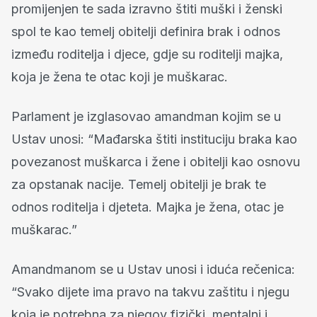
promijenjen te sada izravno štiti muški i ženski
spol te kao temelj obitelji definira brak i odnos
između roditelja i djece, gdje su roditelji majka,
koja je žena te otac koji je muškarac.
Parlament je izglasovao amandman kojim se u
Ustav unosi: “Mađarska štiti instituciju braka kao
povezanost muškarca i žene i obitelji kao osnovu
za opstanak nacije. Temelj obitelji je brak te
odnos roditelja i djeteta. Majka je žena, otac je
muškarac.”
Amandmanom se u Ustav unosi i iduća rečenica:
“Svako dijete ima pravo na takvu zaštitu i njegu
koja je potrebna za njegov fizički, mentalni i