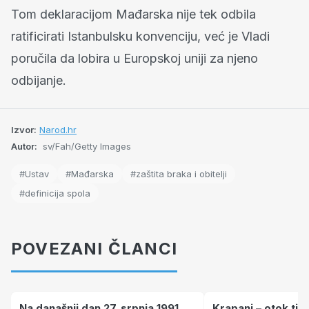
Tom deklaracijom Mađarska nije tek odbila
ratificirati Istanbulsku konvenciju, već je Vladi
poručila da lobira u Europskoj uniji za njeno
odbijanje.
Izvor:
Narod.hr
Autor:
sv/Fah/Getty Images
#Ustav
#Mađarska
#zaštita braka i obitelji
#definicija spola
POVEZANI ČLANCI
Na današnji dan 27. srpnja 1991.
Krapanj – otok tiš