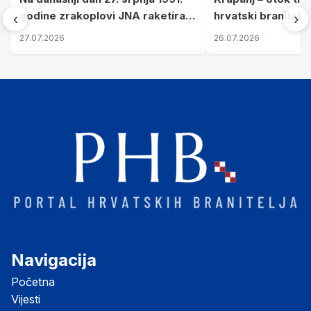
godine zrakoplovi JNA raketirali
hrvatski branitelj
‹
›
su vojarnu i obučni centar "Nikola
pronalaze mir
27.07.2026
26.07.2026
Šubić Zrinski" popularno zvanu
"Opatovačka pustara"
Navigacija
Početna
Vijesti