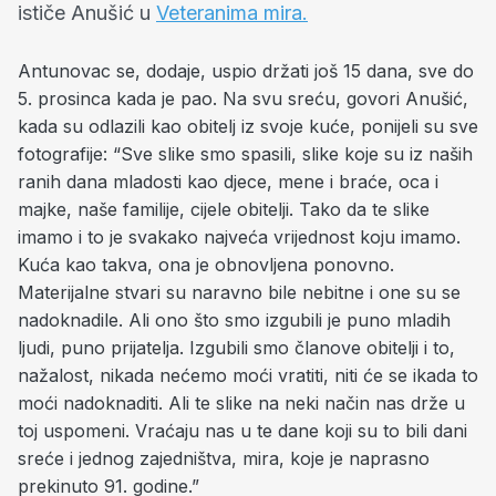
ističe Anušić u
Veteranima mira.
Antunovac se, dodaje, uspio držati još 15 dana, sve do
5. prosinca kada je pao. Na svu sreću, govori Anušić,
kada su odlazili kao obitelj iz svoje kuće, ponijeli su sve
fotografije: “Sve slike smo spasili, slike koje su iz naših
ranih dana mladosti kao djece, mene i braće, oca i
majke, naše familije, cijele obitelji. Tako da te slike
imamo i to je svakako najveća vrijednost koju imamo.
Kuća kao takva, ona je obnovljena ponovno.
Materijalne stvari su naravno bile nebitne i one su se
nadoknadile. Ali ono što smo izgubili je puno mladih
ljudi, puno prijatelja. Izgubili smo članove obitelji i to,
nažalost, nikada nećemo moći vratiti, niti će se ikada to
moći nadoknaditi. Ali te slike na neki način nas drže u
toj uspomeni. Vraćaju nas u te dane koji su to bili dani
sreće i jednog zajedništva, mira, koje je naprasno
prekinuto 91. godine.”