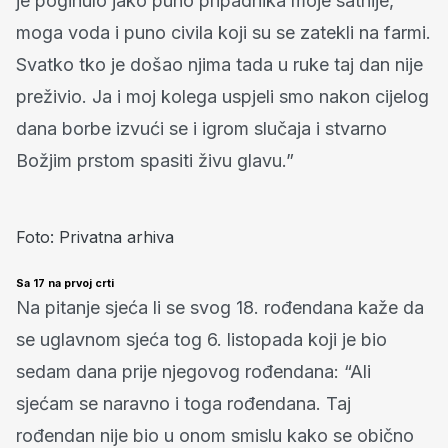
je poginulo jako puno pripadnika moje satnije,
moga voda i puno civila koji su se zatekli na farmi.
Svatko tko je došao njima tada u ruke taj dan nije
preživio. Ja i moj kolega uspjeli smo nakon cijelog
dana borbe izvući se i igrom slučaja i stvarno
Božjim prstom spasiti živu glavu.”
Foto: Privatna arhiva
Sa 17 na prvoj crti
Na pitanje sjeća li se svog 18. rođendana kaže da
se uglavnom sjeća tog 6. listopada koji je bio
sedam dana prije njegovog rođendana: “Ali
sjećam se naravno i toga rođendana. Taj
rođendan nije bio u onom smislu kako se obično