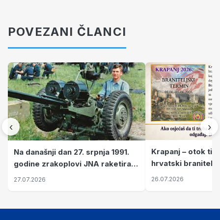
POVEZANI ČLANCI
‹
›
Krapanj – otok tiš
Na današnji dan 27. srpnja 1991.
hrvatski branitelj
godine zrakoplovi JNA raketirali
pronalaze mir
su vojarnu i obučni centar "Nikola
26.07.2026
27.07.2026
Šubić Zrinski" popularno zvanu
"Opatovačka pustara"