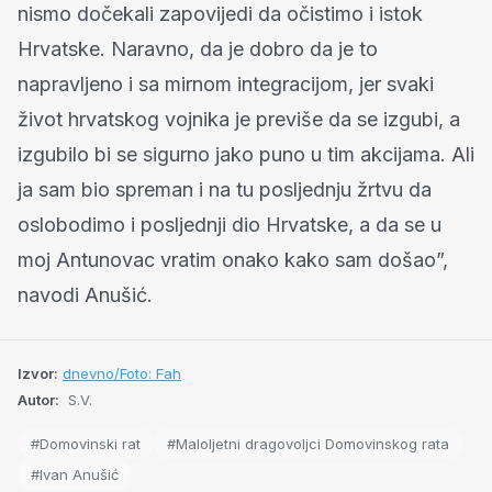
nismo dočekali zapovijedi da očistimo i istok
Hrvatske. Naravno, da je dobro da je to
napravljeno i sa mirnom integracijom, jer svaki
život hrvatskog vojnika je previše da se izgubi, a
izgubilo bi se sigurno jako puno u tim akcijama. Ali
ja sam bio spreman i na tu posljednju žrtvu da
oslobodimo i posljednji dio Hrvatske, a da se u
moj Antunovac vratim onako kako sam došao”,
navodi Anušić.
Izvor:
dnevno/Foto: Fah
Autor:
S.V.
#Domovinski rat
#Maloljetni dragovoljci Domovinskog rata
#Ivan Anušić