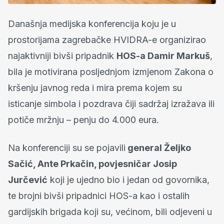
Današnja medijska konferencija koju je u
prostorijama zagrebačke HVIDRA-e organizirao
najaktivniji bivši pripadnik
HOS-a Damir Markuš
,
bila je motivirana posljednjom izmjenom Zakona o
kršenju javnog reda i mira prema kojem su
isticanje simbola i pozdrava čiji sadržaj izražava ili
potiče mržnju – penju do 4.000 eura.
Na konferenciji su se pojavili
general Željko
Sačić, Ante Prkačin, povjesničar Josip
Jurčević
koji je ujedno bio i jedan od govornika,
te brojni bivši pripadnici HOS-a kao i ostalih
gardijskih brigada koji su, većinom, bili odjeveni u