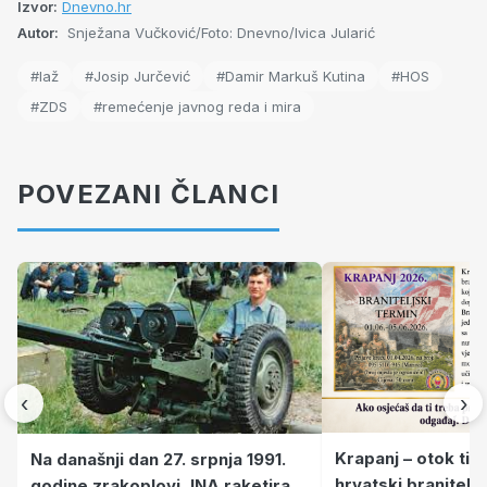
Izvor:
Dnevno.hr
Autor:
Snježana Vučković/Foto: Dnevno/Ivica Jularić
#laž
#Josip Jurčević
#Damir Markuš Kutina
#HOS
#ZDS
#remećenje javnog reda i mira
POVEZANI ČLANCI
‹
›
Krapanj – otok tiš
Na današnji dan 27. srpnja 1991.
hrvatski branitelj
godine zrakoplovi JNA raketirali