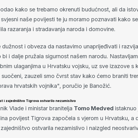
 dodao kako se trebamo okrenuti budućnost, ali da ist
 svjesni naše povijesti te ju moramo poznavati kako se
ila razaranja i stradavanja naroda i domovine.
dužnost i obveza da nastavimo unaprijeđivati i razvija
 bi i dalje pružala sigurnost našem narodu. Nastavljam
ebnim ulaganjima u Hrvatsku vojsku, uz sve izazove s
 suočeni, zauzeli smo čvrst stav kako ćemo braniti tre
prava hrvatskih vojnika", poručio je Banožić.
 i zajedništvo Tigrova ostvarilo nezamislivo
ik Vlade i ministar branitelja
Tomo Medved
istaknuo 
ina povijest Tigrova započela s vjerom u Hrvatsku, a d
zajedništvo ostvarila nezamislivo i naizgled neostvari