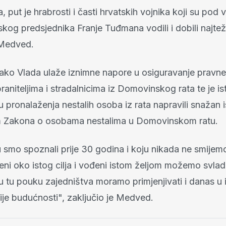
, put je hrabrosti i časti hrvatskih vojnika koji su po
kog predsjednika Franje Tuđmana vodili i dobili najtež
 Medved.
kako Vlada ulaže iznimne napore u osiguravanje pravne
raniteljima i stradalnicima iz Domovinskog rata te je 
 pronalaženja nestalih osoba iz rata napravili snažan 
 Zakona o osobama nestalima u Domovinskom ratu.
 smo spoznali prije 30 godina i koju nikada ne smijemo
jeni oko istog cilja i vođeni istom željom možemo svlad
u tu pouku zajedništva moramo primjenjivati i danas u 
ije budućnosti", zaključio je Medved.