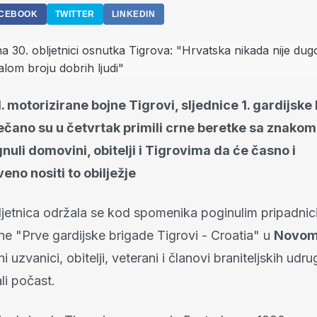
CEBOOK
TWITTER
LINKEDIN
1. motorizirane bojne Tigrovi, sljednice 1. gardijske
ečano su u četvrtak primili crne beretke sa znakom
gnuli domovini, obitelji i Tigrovima da će časno i
eno nositi to obilježje
jetnica održala se kod spomenika poginulim pripadnic
ne "Prve gardijske brigade Tigrovi - Croatia" u
Novom
i uzvanici, obitelji, veterani i članovi braniteljskih udru
ali počast.