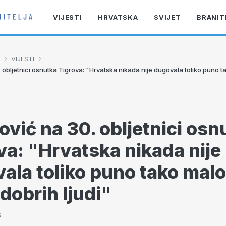
VIJESTI
HRVATSKA
SVIJET
BRANIT
›
›
VIJESTI
 obljetnici osnutka Tigrova: "Hrvatska nikada nije dugovala toliko puno 
ović na 30. obljetnici osn
va: "Hrvatska nikada nije
ala toliko puno tako mal
 dobrih ljudi"
5