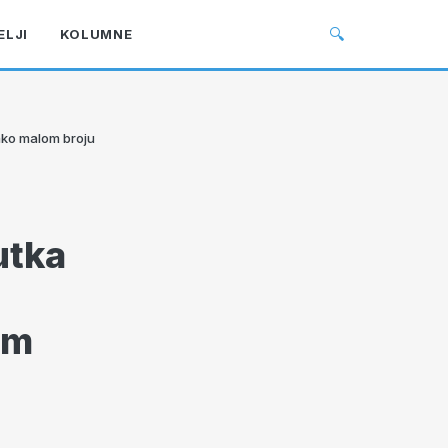
🔍
ELJI
KOLUMNE
tako malom broju
utka
om