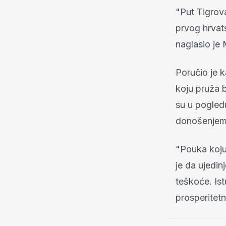
"Put Tigrova
prvog hrvats
naglasio je
Poručio je 
koju pruža b
su u pogledu
donošenjem
"Pouka koju
je da ujedin
teškoće. Ist
prosperitetn