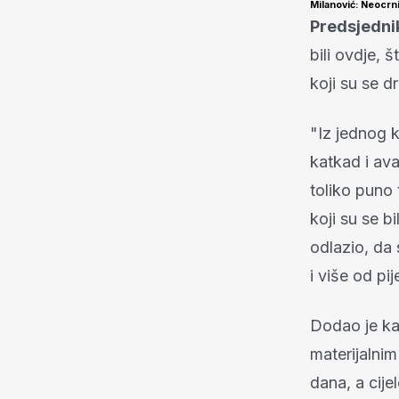
Milanović: Neocrni
Predsjedni
bili ovdje, š
koji su se d
"Iz jednog k
katkad i ava
toliko puno t
koji su se bi
odlazio, da 
i više od pi
Dodao je ka
materijalnim
dana, a cij