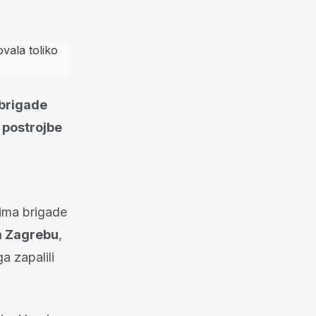
 brigade
 postrojbe
ima brigade
 Zagrebu
,
ga zapalili