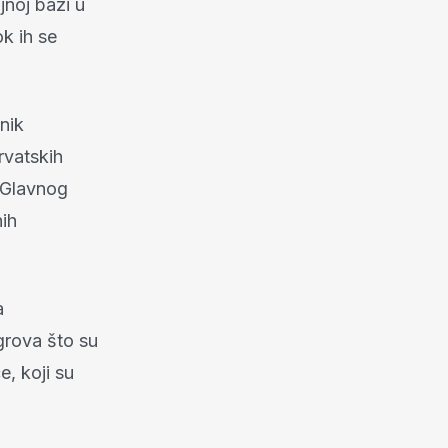
jnoj bazi u
k ih se
nik
rvatskih
 Glavnog
nih
a
igrova što su
e, koji su