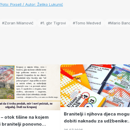
/Foto: Pixsell / Autor: Željko Lukunić
#Zoran Milanović
#1. gbr Tigrovi
#Tomo Medved
#Mario Bano
Branitelji i njihova djeca mogu
 – otok tišine na kojem
dobiti naknadu za udžbenike:
i branitelji ponovno
zahtjevi se podnose do 31.