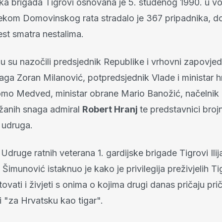
ka brigada Tigrovi osnovana je 5. studenog 1990. u vo
ijekom Domovinskog rata stradalo je 367 pripadnika, do
est smatra nestalima.
u su nazočili predsjednik Republike i vrhovni zapovjed
aga Zoran Milanović, potpredsjednik Vlade i ministar h
Tomo Medved, ministar obrane Mario Banožić, načelnik
žanih snaga admiral
Robert Hranj
te predstavnici broj
h udruga.
Udruge ratnih veterana 1. gardijske brigade Tigrovi Ilij
Šimunović istaknuo je kako je privilegija preživjelih T
tovati i živjeti s onima o kojima drugi danas pričaju prič
uli "za Hrvatsku kao tigar".