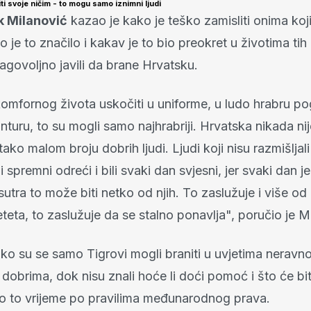
ti svoje ničim - to mogu samo iznimni ljudi
k Milanović
kazao je kako je teško zamisliti onima koji
to je to značilo i kakav je to bio preokret u životima tih 
ragovoljno javili da brane Hrvatsku.
omfornog života uskočiti u uniforme, u ludo hrabru pog
nturu, to su mogli samo najhrabriji. Hrvatska nikada n
ako malom broju dobrih ljudi. Ljudi koji nisu razmišljali 
li spremni odreći i bili svaki dan svjesni, jer svaki dan j
sutra to može biti netko od njih. To zaslužuje i više od
jeteta, to zaslužuje da se stalno ponavlja", poručio je M
ko su se samo Tigrovi mogli braniti u uvjetima neravn
 dobrima, dok nisu znali hoće li doći pomoć i što će bi
elo to vrijeme po pravilima međunarodnog prava.