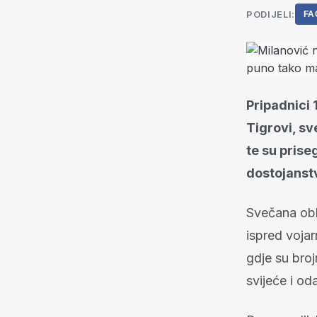
PODIJELI:
FA
Pripadnici 
Tigrovi, sv
te su prise
dostojanstv
Svečana obl
ispred vojar
gdje su brojn
svijeće i od