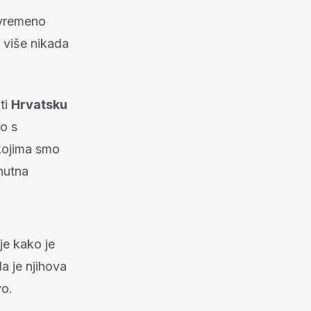
ovremeno
 više nikada
ti
Hrvatsku
o s
 kojima smo
nutna
je kako je
a je njihova
vo.