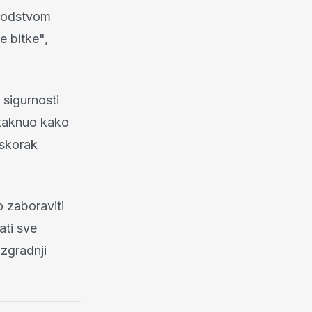
d vodstvom
e bitke",
 sigurnosti
istaknuo kako
iskorak
 zaboraviti
ati sve
izgradnji