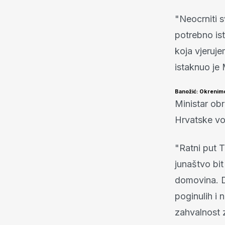
"Neocrniti s
potrebno ist
koja vjeruje
istaknuo je 
Banožić: Okrenimo
Ministar ob
Hrvatske vo
"Ratni put T
junaštvo bit
domovina. D
poginulih i 
zahvalnost z