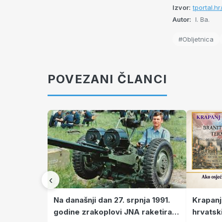
Izvor:
tportal.hr
Autor:
I. Ba.
#Obljetnica
POVEZANI ČLANCI
‹
Krapanj
Na današnji dan 27. srpnja 1991.
hrvatsk
godine zrakoplovi JNA raketirali