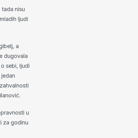
 tada nisu
mladih ljudi
ibelj, a
ije dugovala
o sebi, ljudi
e jedan
 zahvalnosti
ilanović.
opravnosti u
ti za godinu