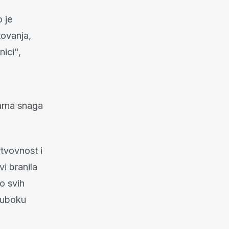
 je
tovanja,
nici",
arna snaga
rtvovnost i
vi branila
o svih
 duboku