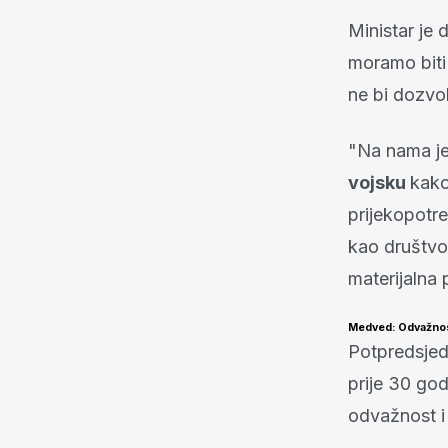
Ministar je
moramo biti
ne bi dozvol
"Na nama je 
vojsku
kako
prijekopotr
kao društvo
materijalna 
Medved: Odvažnost
Potpredsjedn
prije 30 god
odvažnost i 