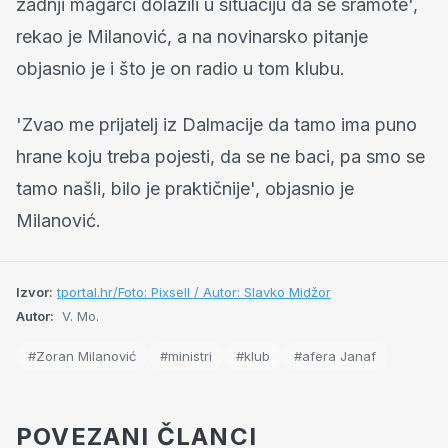
zadnji magarci dolazili u situaciju da se sramote',
rekao je Milanović, a na novinarsko pitanje
objasnio je i što je on radio u tom klubu.
'Zvao me prijatelj iz Dalmacije da tamo ima puno
hrane koju treba pojesti, da se ne baci, pa smo se
tamo našli, bilo je praktičnije', objasnio je
Milanović.
Izvor:
tportal.hr/Foto: Pixsell / Autor: Slavko Midžor
Autor:
V. Mo.
#Zoran Milanović
#ministri
#klub
#afera Janaf
POVEZANI ČLANCI