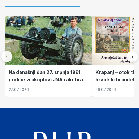
‹
›
Krapanj – otok tiš
Na današnji dan 27. srpnja 1991.
hrvatski branitelj
godine zrakoplovi JNA raketirali
pronalaze mir
su vojarnu i obučni centar "Nikola
26.07.2026
27.07.2026
Šubić Zrinski" popularno zvanu
"Opatovačka pustara"