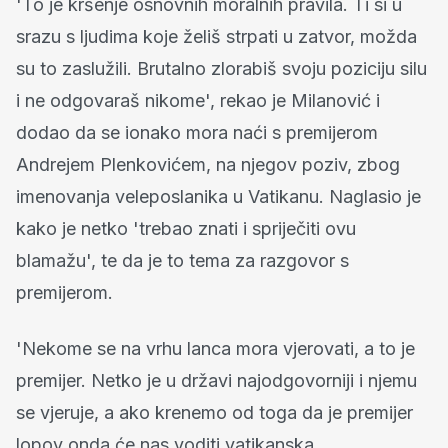
'To je kršenje osnovnih moralnih pravila. Ti si u
srazu s ljudima koje želiš strpati u zatvor, možda
su to zaslužili. Brutalno zlorabiš svoju poziciju silu
i ne odgovaraš nikome', rekao je Milanović i
dodao da se ionako mora naći s premijerom
Andrejem Plenkovićem, na njegov poziv, zbog
imenovanja veleposlanika u Vatikanu. Naglasio je
kako je netko 'trebao znati i spriječiti ovu
blamažu', te da je to tema za razgovor s
premijerom.
'Nekome se na vrhu lanca mora vjerovati, a to je
premijer. Netko je u državi najodgovorniji i njemu
se vjeruje, a ako krenemo od toga da je premijer
lopov onda će nas voditi vatikanska