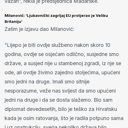
važan”, rekla je predsjednica Mađarske.
Milanović: ‘Ljubavnički zagrljaj EU protjerao je Veliku
Britaniju’
Zatim je izjavu dao Milanović:
“Lijepo je biti ovdje službeno nakon skoro 10
godina, ovdje se osjećam odlično, susjedne smo
države, a susjed nije u stambenoj zgradi, iz nje se
ode, ali ovdje živimo zajedno stoljećima, upućeni
smo jedni na druge. Imali smo sitnije
nesporazume, veže nas svijest da smo upućeni
jedni na druge i da se dosta slažemo. Bio sam
diplomat devedesetih, bilo je teško za Hrvatsku
kada je osim ratovanja, što je radila potpuno sama
i uz opstrukciju, svega nekoliko država bilo