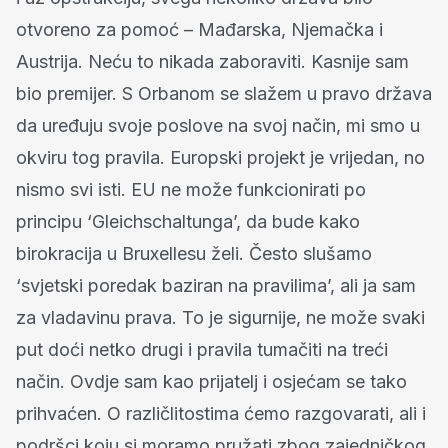
otvoreno za pomoć – Mađarska, Njemačka i
Austrija. Neću to nikada zaboraviti. Kasnije sam
bio premijer. S Orbanom se slažem u pravo država
da uređuju svoje poslove na svoj način, mi smo u
okviru tog pravila. Europski projekt je vrijedan, no
nismo svi isti. EU ne može funkcionirati po
principu ‘Gleichschaltunga’, da bude kako
birokracija u Bruxellesu želi. Često slušamo
‘svjetski poredak baziran na pravilima’, ali ja sam
za vladavinu prava. To je sigurnije, ne može svaki
put doći netko drugi i pravila tumačiti na treći
način. Ovdje sam kao prijatelj i osjećam se tako
prihvaćen. O različlitostima ćemo razgovarati, ali i
podršci koju si moramo pružati zbog zajedničkog