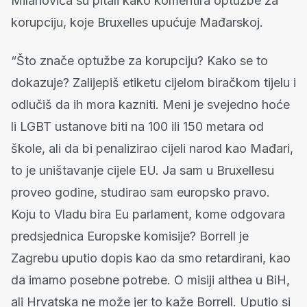
Milanovića su pitali kako komentira optužbe za
korupciju, koje Bruxelles upućuje Mađarskoj.
“Što znače optužbe za korupciju? Kako se to
dokazuje? Zalijepiš etiketu cijelom biračkom tijelu i
odlučiš da ih mora kazniti. Meni je svejedno hoće
li LGBT ustanove biti na 100 ili 150 metara od
škole, ali da bi penalizirao cijeli narod kao Mađari,
to je uništavanje cijele EU. Ja sam u Bruxellesu
proveo godine, studirao sam europsko pravo.
Koju to Vladu bira Eu parlament, kome odgovara
predsjednica Europske komisije? Borrell je
Zagrebu uputio dopis kao da smo retardirani, kao
da imamo posebne potrebe. O misiji althea u BiH,
ali Hrvatska ne može jer to kaže Borrell. Uputio si