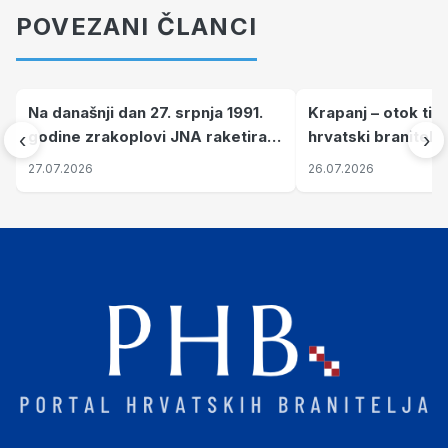
POVEZANI ČLANCI
Na današnji dan 27. srpnja 1991.
Krapanj – otok tiš
godine zrakoplovi JNA raketirali
hrvatski branitelj
‹
›
su vojarnu i obučni centar "Nikola
pronalaze mir
27.07.2026
26.07.2026
Šubić Zrinski" popularno zvanu
"Opatovačka pustara"