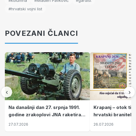
#kolumna
#Mladen Pavković
#gardist
#hrvatski vojni list
POVEZANI ČLANCI
‹
›
Krapanj – otok tiš
Na današnji dan 27. srpnja 1991.
hrvatski branitelj
godine zrakoplovi JNA raketirali
pronalaze mir
su vojarnu i obučni centar "Nikola
26.07.2026
27.07.2026
Šubić Zrinski" popularno zvanu