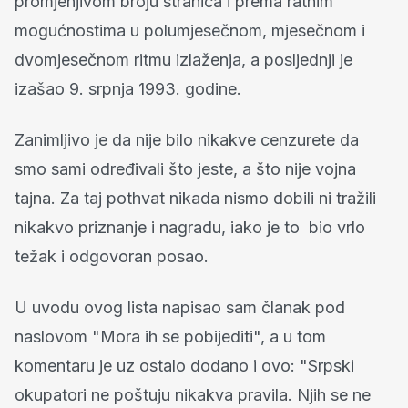
promjenjivom broju stranica i prema ratnim
mogućnostima u polumjesečnom, mjesečnom i
dvomjesečnom ritmu izlaženja, a posljednji je
izašao 9. srpnja 1993. godine.
Zanimljivo je da nije bilo nikakve cenzurete da
smo sami određivali što jeste, a što nije vojna
tajna. Za taj pothvat nikada nismo dobili ni tražili
nikakvo priznanje i nagradu, iako je to bio vrlo
težak i odgovoran posao.
U uvodu ovog lista napisao sam članak pod
naslovom "Mora ih se pobijediti", a u tom
komentaru je uz ostalo dodano i ovo: "Srpski
okupatori ne poštuju nikakva pravila. Njih se ne