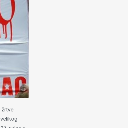
 žrtve
 velikog
27. svibnja