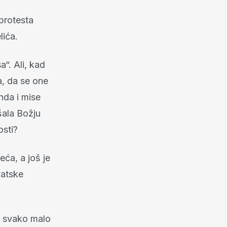
 protesta
lića.
a“. Ali, kad
a, da se one
nda i mise
šala Božju
osti?
ća, a još je
vatske
se svako malo