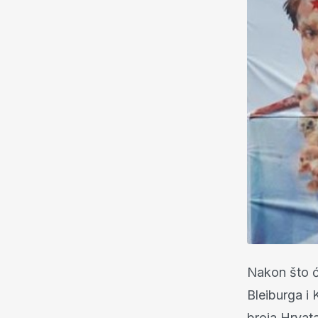
Nakon što ć
Bleiburga i 
broja Hrvata