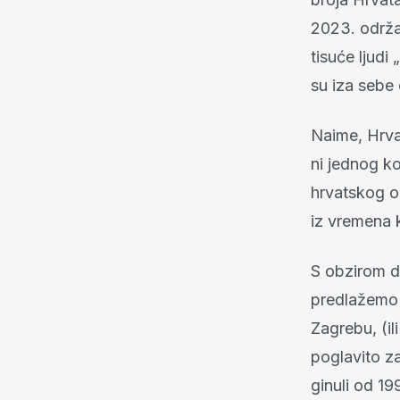
2023. održat
tisuće ljudi
su iza sebe 
Naime, Hrvat
ni jednog k
hrvatskog o
iz vremena
S obzirom da
predlažemo 
Zagrebu, (il
poglavito za
ginuli od 19