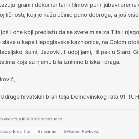
ikazuju igrani i dokumentarni filmovi puni ljubavi prema
j ličnosti, koji je kažu učinio puno dobroga, a još više
oš i one koji predlažu da se svete mise za Tita i njeg
slave u kapeli lepoglavske kaznionice, na Golom otok
celjskoj šumi, Jazovki, Hudoj jami, ili pak u Staroj Gr
stima koja su njemu bila iznimno bliska i draga.
ković,
 Udruge hrvatskih branitelja Domovinskog rata 91. (U
avković/UHBDR91/Foto:hazud.hr
#Josip Broz Tito
#zločinac
#Mladen Pavković