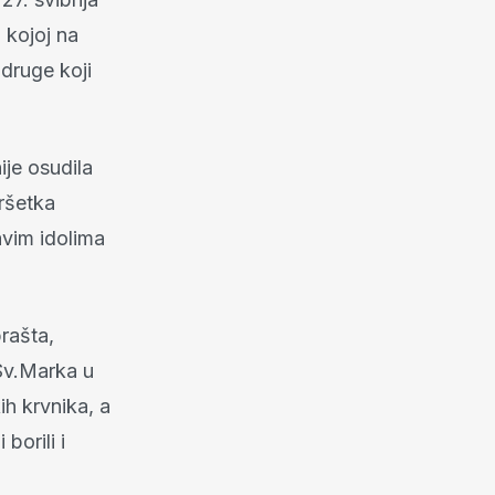
 kojoj na
 druge koji
ije osudila
ršetka
vim idolima
rašta,
Sv.Marka u
ih krvnika, a
borili i