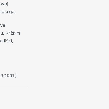
 ovoj
 lošega.
ove
u, Križnim
adiški,
HBDR91.)