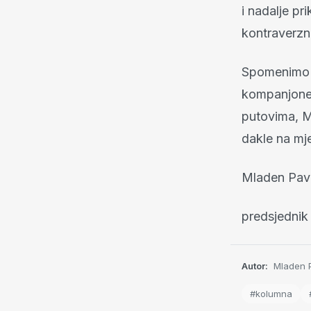
i nadalje pr
kontraverzno
Spomenimo j
kompanjone 
putovima, Ma
dakle na mje
Mladen Pav
predsjednik
Autor:
Mladen P
#kolumna