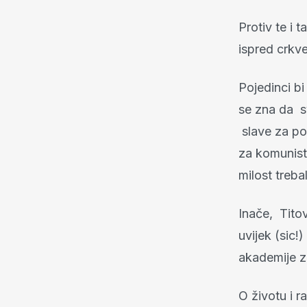
Protiv te i 
ispred crkve
Pojedinci bi
se zna da s
slave za pok
za komunist
milost treb
Inače, Titov
uvijek (sic!
akademije z
O životu i r