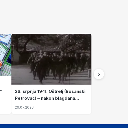
›
26. srpnja 1941. Oštrelj (Bosanski
Petrovac) – nakon blagdana
Svete Ane izvršen napad srpskih
26.07.2026
ustanika na vlak s ženama i
djecom