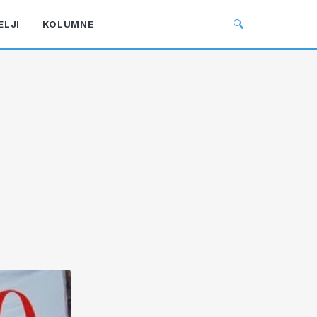
🔍
ELJI
KOLUMNE
g