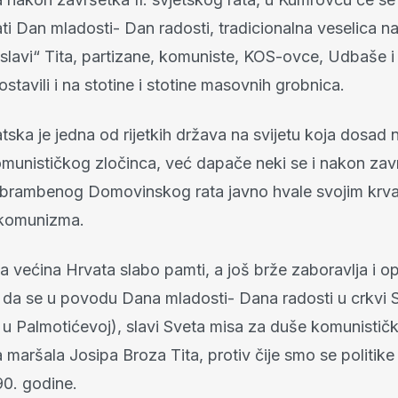
i Dan mladosti- Dan radosti, tradicionalna veselica na
 „slavi“ Tita, partizane, komuniste, KOS-ovce, Udbaše i
ostavili i na stotine i stotine masovnih grobnica.
ska je jedna od rijetkih država na svijetu koja dosad n
omunističkog zločinca, već dapače neki se i nakon zav
brambenog Domovinskog rata javno hvale svojim krva
 komunizma.
 većina Hrvata slabo pamti, a još brže zaboravlja i op
da se u povodu Dana mladosti- Dana radosti u crkvi 
i u Palmotićevoj), slavi Sveta misa za duše komunističk
 maršala Josipa Broza Tita, protiv čije smo se politike i 
90. godine.