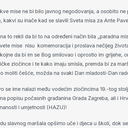
takve mise ne bi bilo javnog negodovanja, a osobito ne
, kakvi su inače kad se slavili Sveta misa za Ante Pave
 na to rekli da bi to na određeni način bila „paradna mis
vete mise nisu komemoracija i proslava nečijeg život
ojne da bi im se Bog smilovao i oprostio im grijehe, o
ičke zločince i te kako imaju smisla, premda bi za mar
alo moliti češće, možda na svaki Dan mladosti-Dan rad
o se ime nalazi među vodećim zločincima 19.-tog stolje
) na popisu počasnih građanina Grada Zagreba, ali i Hr
nanosti i umjetnosti (HAZU)!
adu slavnog maršala opširno uče i djeca u školi, dok 