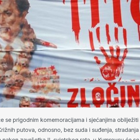
e se prigodnim komemoracijama i sjećanjima obilježiti
Križnih putova, odnosno, bez suda i suđenja, stradanja
 nakon završetka II. svjetskog rata, u Kumrovcu će se 