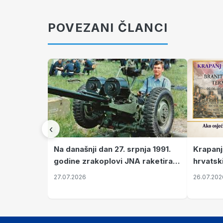
POVEZANI ČLANCI
‹
Krapanj
Na današnji dan 27. srpnja 1991.
hrvatsk
godine zrakoplovi JNA raketirali
pronala
su vojarnu i obučni centar "Nikola
26.07.202
27.07.2026
Šubić Zrinski" popularno zvanu
"Opatovačka pustara"