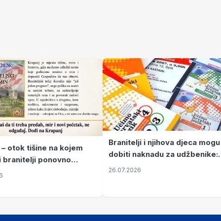
Branitelji i njihova djeca mogu
 – otok tišine na kojem
dobiti naknadu za udžbenike:
i branitelji ponovno
zahtjevi se podnose do 31.
26.07.2026
ze mir
6
listopada