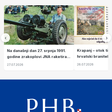
‹
›
Krapanj – otok tiš
Na današnji dan 27. srpnja 1991.
hrvatski branitelj
godine zrakoplovi JNA raketirali
pronalaze mir
su vojarnu i obučni centar "Nikola
26.07.2026
27.07.2026
Šubić Zrinski" popularno zvanu
"Opatovačka pustara"