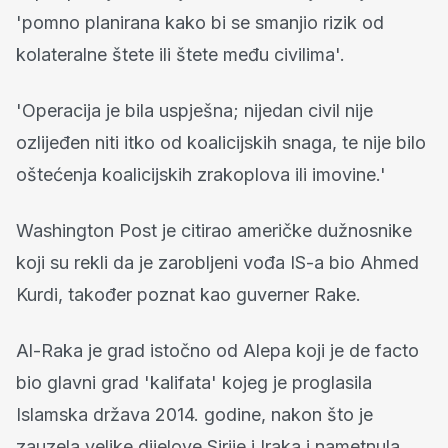
'pomno planirana kako bi se smanjio rizik od
kolateralne štete ili štete među civilima'.
'Operacija je bila uspješna; nijedan civil nije
ozlijeđen niti itko od koalicijskih snaga, te nije bilo
oštećenja koalicijskih zrakoplova ili imovine.'
Washington Post je citirao američke dužnosnike
koji su rekli da je zarobljeni vođa IS-a bio Ahmed
Kurdi, također poznat kao guverner Rake.
Al-Raka je grad istočno od Alepa koji je de facto
bio glavni grad 'kalifata' kojeg je proglasila
Islamska država 2014. godine, nakon što je
zauzela velike dijelove Sirije i Iraka i nametnula