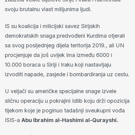
svoju brutalnu vlast milijunima ljudi.
IS su koalicija i milicijski savez Sirijskih
demokratskih snaga predvođeni Kurdima otjerali
sa svog posljednjeg dijela teritorija 2019., ali UN
procjenjuje da još uvijek ima između 6000 i
10.000 boraca u Siriji i Iraku koji nastavljaju
izvoditi napade, zasjede i bombardiranja uz cestu.
U veljači su američke specijalne snage izvele
sličnu operaciju u pokrajini Idlib koju drži opozicija
tijekom koje je poginuo tadašnji sveukupni vođa
ISIS-a
Abu Ibrahim al-Hashimi al-Qurayshi.