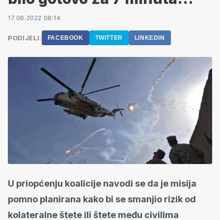
17.06.2022 08:14
PODIJELI:
FACEBOOK
TWITTER
LINKEDIN
U priopćenju koalicije navodi se da je misija
pomno planirana kako bi se smanjio rizik od
kolateralne štete ili štete među civilima