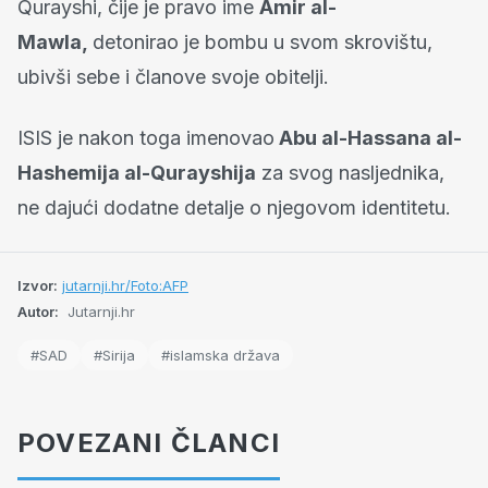
Qurayshi, čije je pravo ime
Amir al-
Mawla,
detonirao je bombu u svom skrovištu,
ubivši sebe i članove svoje obitelji.
ISIS je nakon toga imenovao
Abu al-Hassana al-
Hashemija al-Qurayshija
za svog nasljednika,
ne dajući dodatne detalje o njegovom identitetu.
Izvor:
jutarnji.hr/Foto:AFP
Autor:
Jutarnji.hr
#SAD
#Sirija
#islamska država
POVEZANI ČLANCI