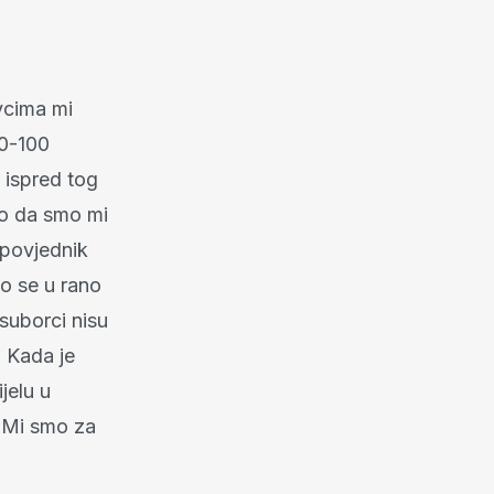
vcima mi
50-100
 ispred tog
ko da smo mi
zapovjednik
mo se u rano
 suborci nisu
. Kada je
jelu u
. Mi smo za