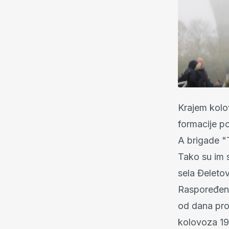
Krajem kolo
formacije po
A brigade "T
Tako su im s
sela Đeleto
Raspoređeni
od dana prov
kolovoza 19