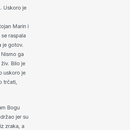
o. Uskoro je
ojan Marin i
 se raspala
a je gotov.
a. Nismo ga
iv. Bilo je
o uskoro je
trčati,
 sam Bogu
držao jer su
z zraka, a