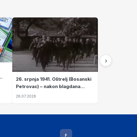
›
26. srpnja 1941. Oštrelj (Bosanski
Petrovac) – nakon blagdana
Svete Ane izvršen napad srpskih
26.07.2026
ustanika na vlak s ženama i
djecom
F