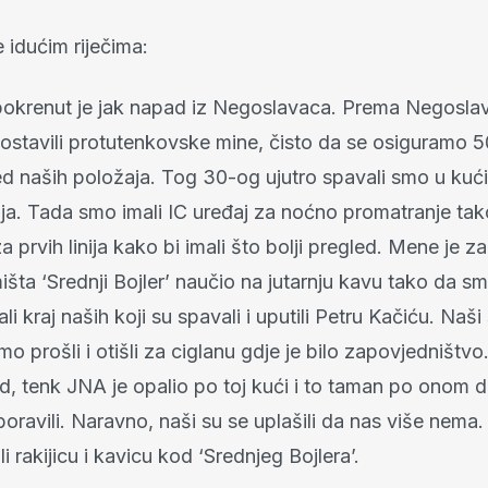
 idućim riječima:
okrenut je jak napad iz Negoslavaca. Prema Negosla
postavili protutenkovske mine, čisto da se osiguramo 
ed naših položaja. Tog 30-og ujutro spavali smo u kući
ja. Tada smo imali IC uređaj za noćno promatranje ta
za prvih linija kako bi imali što bolji pregled. Mene je 
šta ‘Srednji Bojler’ naučio na jutarnju kavu tako da s
ali kraj naših koji su spavali i uputili Petru Kačiću. Naši
smo prošli i otišli za ciglanu gdje je bilo zapovjedništvo
, tenk JNA je opalio po toj kući i to taman po onom di
oravili. Naravno, naši su se uplašili da nas više nema
li rakijicu i kavicu kod ‘Srednjeg Bojlera’.