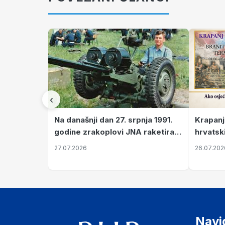
‹
Krapanj
Na današnji dan 27. srpnja 1991.
hrvatsk
godine zrakoplovi JNA raketirali
pronala
su vojarnu i obučni centar "Nikola
26.07.202
27.07.2026
Šubić Zrinski" popularno zvanu
"Opatovačka pustara"
Navi