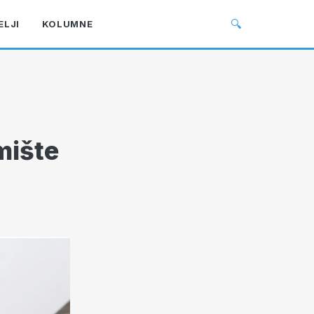
🔍
ELJI
KOLUMNE
mište