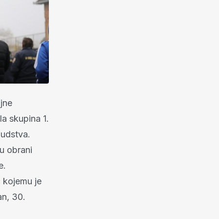
jne
la skupina 1.
judstva.
 u obrani
e.
ć kojemu je
an, 30.