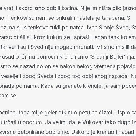
vratili skoro smo dobili batina. Nije im ništa bilo jasn
. Tenkovi su nam se prikrali i nastala je tarapana. S
ezima su s tenkova tukli po nama. Ivan Slonje Šved, St
rac otišli su kroz kukuruze i sprašili jedan tenk kojem
tkriveni su i Šved nije mogao mrdnuti. Mi smo mislili d
e usudio ići mu pomoći i krenuli smo ‘Srednji Bojler’ i j
ili smo se nazad no on se nakon nekog vremena pojavio ž
 veselje i zbog Šveda i zbog tog odbijenog napada. N
onada po nama. Kada su granate krenule, ja sam počeo 
sam se
penice, tada mi je geler otkinuo petu na čizmi. Uspio
utrčati u podrum. Ja velim, da je Vukovar tako dugo iz
izvrsne betonirane podrume. Uskoro je krenuo i napad i