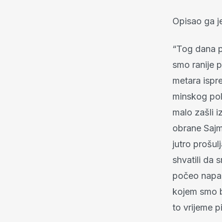
Opisao ga je
“Tog dana p
smo ranije 
metara ispr
minskog pol
malo zašli i
obrane Sajmi
jutro prošulj
shvatili da 
počeo napad
kojem smo b
to vrijeme pi