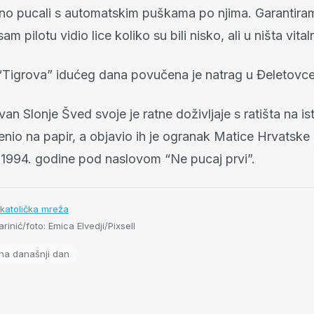
no pucali s automatskim puškama po njima. Garantira
sam pilotu vidio lice koliko su bili nisko, ali u ništa vital
“Tigrova” idućeg dana povučena je natrag u Đeletovce
an Slonje Šved svoje je ratne doživljaje s ratišta na is
nio na papir, a objavio ih je ogranak Matice Hrvatske
1994. godine pod naslovom “Ne pucaj prvi”.
katolička mreža
inić/foto: Emica Elvedji/Pixsell
na današnji dan