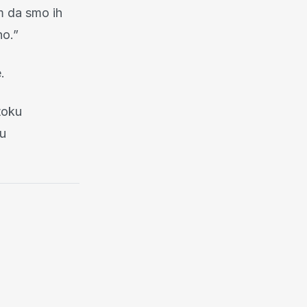
m da smo ih
no.”
.
toku
 u