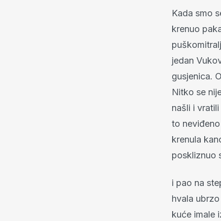
Kada smo se 
krenuo pakao
puškomitralj
jedan Vukova
gusjenica. O
Nitko se nij
našli i vrat
to neviđeno
krenula kan
poskliznuo 
i pao na ste
hvala ubrzo 
kuće imale 