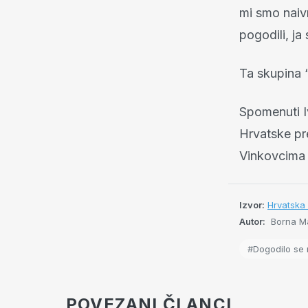
mi smo naiv
pogodili, ja 
Ta skupina 
Spomenuti Iv
Hrvatske pre
Vinkovcima 
Izvor:
Hrvatska 
Autor:
Borna Mar
#Dogodilo se 
POVEZANI ČLANCI