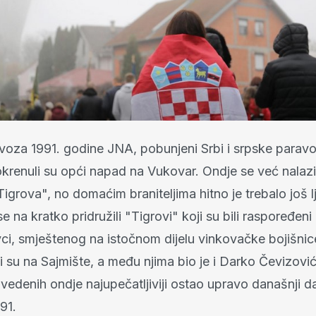
voza 1991. godine JNA, pobunjeni Srbi i srpske paravo
krenuli su opći napad na Vukovar. Ondje se već nalazi
igrova", no domaćim braniteljima hitno je trebalo još l
e na kratko pridružili "Tigrovi" koji su bili raspoređeni
vci, smještenog na istočnom dijelu vinkovačke bojišnic
 su na Sajmište, a među njima bio je i Darko Čevizovi
edenih ondje najupečatljiviji ostao upravo današnji d
91.