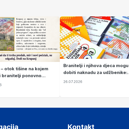
Branitelji i njihova djeca mogu
 – otok tišine na kojem
dobiti naknadu za udžbenike:
i branitelji ponovno
zahtjevi se podnose do 31.
26.07.2026
ze mir
6
listopada
gacija
Kontakt