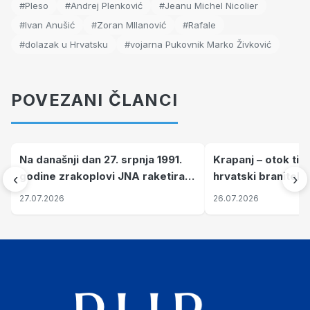
#Pleso
#Andrej Plenković
#Jeanu Michel Nicolier
#Ivan Anušić
#Zoran MIlanović
#Rafale
#dolazak u Hrvatsku
#vojarna Pukovnik Marko Živković
POVEZANI ČLANCI
Na današnji dan 27. srpnja 1991.
Krapanj – otok tiš
godine zrakoplovi JNA raketirali
hrvatski branitelj
‹
›
su vojarnu i obučni centar "Nikola
pronalaze mir
27.07.2026
26.07.2026
Šubić Zrinski" popularno zvanu
"Opatovačka pustara"