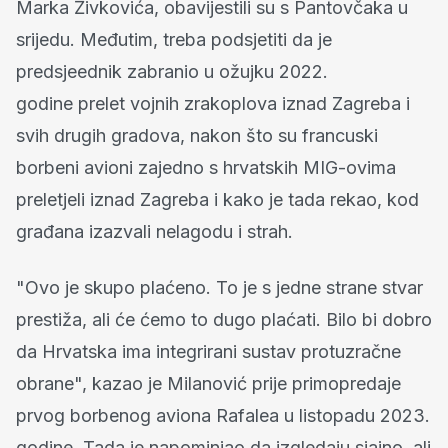
Marka Živkovića, obavijestili su s Pantovčaka u
srijedu. Međutim, treba podsjetiti da je
predsjeednik zabranio u ožujku 2022.
godine prelet vojnih zrakoplova iznad Zagreba i
svih drugih gradova, nakon što su francuski
borbeni avioni zajedno s hrvatskih MIG-ovima
preletjeli iznad Zagreba i kako je tada rekao, kod
građana izazvali nelagodu i strah.
"Ovo je skupo plaćeno. To je s jedne strane stvar
prestiža, ali će ćemo to dugo plaćati. Bilo bi dobro
da Hrvatska ima integrirani sustav protuzračne
obrane", kazao je Milanović prije primopredaje
prvog borbenog aviona Rafalea u listopadu 2023.
godine. Tada je napominjao da izgledaju sjajno, ali