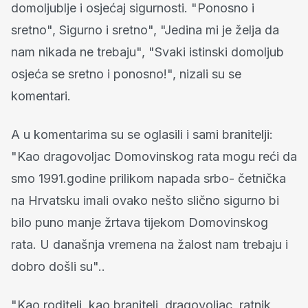
domoljublje i osjećaj sigurnosti. "Ponosno i
sretno", Sigurno i sretno", "Jedina mi je želja da
nam nikada ne trebaju", "Svaki istinski domoljub
osjeća se sretno i ponosno!", nizali su se
komentari.
A u komentarima su se oglasili i sami branitelji:
"Kao dragovoljac Domovinskog rata mogu reći da
smo 1991.godine prilikom napada srbo- četnička
na Hrvatsku imali ovako nešto slično sigurno bi
bilo puno manje žrtava tijekom Domovinskog
rata. U današnja vremena na žalost nam trebaju i
dobro došli su"..
"Kao roditelj, kao branitelj, dragovoljac, ratnik,