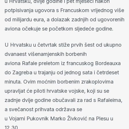
u Hrvatsku, dvije godine i pet mjeseci nakon
potpisivanja ugovora s Francuskom vrijednog više
od milijardu eura, a dolazak zadnjih od ugovorenih
aviona očekuje se početkom sljedeće godine.
U Hrvatsku u četvrtak stiže prvih šest od ukupno
dvanaest višenamjenskih borbenih
aviona Rafale preletom iz francuskog Bordeauxa
do Zagreba u trajanju od jednog sata i četrdeset
minuta. Ovim moćnim borbenim zrakoplovima
upravljat će piloti hrvatske vojske, koji su se
zadnje dvije godine obučavali za rad s Rafaleima,
a svečanost prihvata održava se
u Vojarni Pukovnik Marko Živković na Plesu u
12.30.