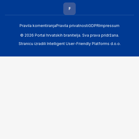
F
Pravila komentiranja
Pravila privatnosti
GDPR
Impressum
© 2026 Portal hrvatskih branitelja. Sva prava pridržana.
Stranicu izradili
Intelligent User-Friendly Platforms d.o.o.