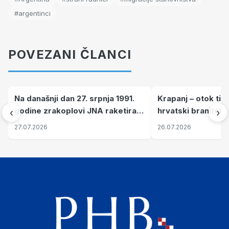
#argentinci
POVEZANI ČLANCI
Na današnji dan 27. srpnja 1991.
Krapanj – otok tiš
godine zrakoplovi JNA raketirali
hrvatski branitelj
‹
›
su vojarnu i obučni centar "Nikola
pronalaze mir
27.07.2026
26.07.2026
Šubić Zrinski" popularno zvanu
"Opatovačka pustara"