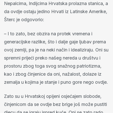
Nepalcima, Indijcima Hrvatska prolazna stanica, a
da ovdje ostaju jedino Hrvati iz Latinske Amerike,
Šterc je odgovorio:
– I to zato, bez obzira na protek vremena i
generacijske razlike, što i dalje gaje ljubav prema
ovoj zemlji, pa je na neki način i idealiziraju. Oni su
spremni prijeći preko našeg nereda u društvu i
prostoru zbog toga svog snažnog patriotizma,
kao i zbog činjenice da oni, nažalost, dolaze iz
zemalja u kojima je stanje i puno gore nego ovdje.
Zato su u Hrvatskoj opijeni osjećajem slobode,
činjenicom da se ovdje bez brige još može pustiti
djecu da se igraju ispred kuće. Oni se zato rado