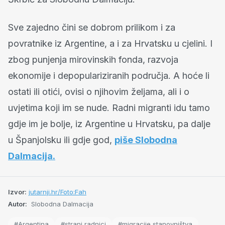
Sve zajedno čini se dobrom prilikom i za
povratnike iz Argentine, a i za Hrvatsku u cjelini. I
zbog punjenja mirovinskih fonda, razvoja
ekonomije i depopulariziranih područja. A hoće li
ostati ili otići, ovisi o njihovim željama, ali i o
uvjetima koji im se nude. Radni migranti idu tamo
gdje im je bolje, iz Argentine u Hrvatsku, pa dalje
u Španjolsku ili gdje god,
piše Slobodna
Dalmacija.
Izvor:
jutarnji.hr/Foto:Fah
Autor:
Slobodna Dalmacija
#Argentina
#strani radnici
#migracije stanovništva