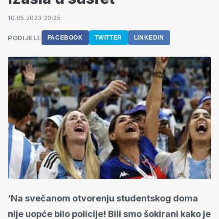
10.05.2023 20:25
PODIJELI:
FACEBOOK
TWITTER
LINKEDIN
‘Na svečanom otvorenju studentskog doma
nije uopće bilo policije! Bili smo šokirani kako je