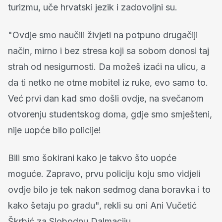
turizmu, uče hrvatski jezik i zadovoljni su.
"Ovdje smo naučili živjeti na potpuno drugačiji
način, mirno i bez stresa koji sa sobom donosi taj
strah od nesigurnosti. Da možeš izaći na ulicu, a
da ti netko ne otme mobitel iz ruke, evo samo to.
Već prvi dan kad smo došli ovdje, na svečanom
otvorenju studentskog doma, gdje smo smješteni,
nije uopće bilo policije!
Bili smo šokirani kako je takvo što uopće
moguće. Zapravo, prvu policiju koju smo vidjeli
ovdje bilo je tek nakon sedmog dana boravka i to
kako šetaju po gradu", rekli su oni Ani Vučetić
Škrbić za Slobodnu Dalmaciju.