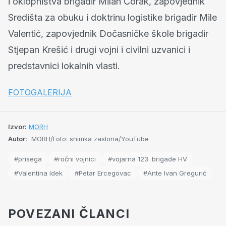
i oklopništva brigadir Milan Čorak, zapovjednik
Središta za obuku i doktrinu logistike brigadir Mile
Valentić, zapovjednik Dočasničke škole brigadir
Stjepan Krešić i drugi vojni i civilni uzvanici i
predstavnici lokalnih vlasti.
FOTOGALERIJA
Izvor:
MORH
Autor:
MORH/Foto: snimka zaslona/YouTube
#prisega
#ročni vojnici
#vojarna 123. brigade HV
#Valentina Idek
#Petar Ercegovac
#Ante Ivan Gregurić
POVEZANI ČLANCI