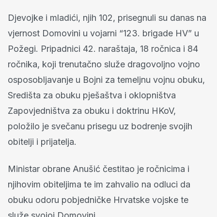
Djevojke i mladići, njih 102, prisegnuli su danas na
vjernost Domovini u vojarni “123. brigade HV” u
Požegi. Pripadnici 42. naraštaja, 18 ročnica i 84
ročnika, koji trenutačno služe dragovoljno vojno
osposobljavanje u Bojni za temeljnu vojnu obuku,
Središta za obuku pješaštva i oklopništva
Zapovjedništva za obuku i doktrinu HKoV,
položilo je svečanu prisegu uz bodrenje svojih
obitelji i prijatelja.
Ministar obrane Anušić čestitao je ročnicima i
njihovim obiteljima te im zahvalio na odluci da
obuku odoru pobjedničke Hrvatske vojske te
služe svojoj Domovini.