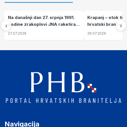
Na današnji dan 27. srpnja 1991.
Krapanj – otok tiš
godine zrakoplovi JNA raketirali
hrvatski branitelj
‹
›
su vojarnu i obučni centar "Nikola
pronalaze mir
27.07.2026
26.07.2026
Šubić Zrinski" popularno zvanu
"Opatovačka pustara"
Navigacija