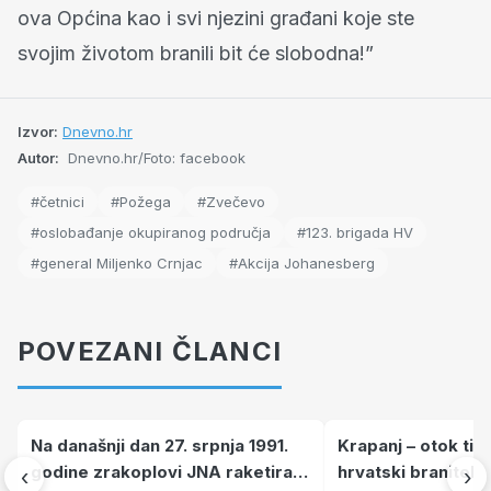
ova Općina kao i svi njezini građani koje ste
svojim životom branili bit će slobodna!”
Izvor:
Dnevno.hr
Autor:
Dnevno.hr/Foto: facebook
#četnici
#Požega
#Zvečevo
#oslobađanje okupiranog područja
#123. brigada HV
#general Miljenko Crnjac
#Akcija Johanesberg
POVEZANI ČLANCI
Na današnji dan 27. srpnja 1991.
Krapanj – otok tiš
godine zrakoplovi JNA raketirali
hrvatski branitelj
‹
›