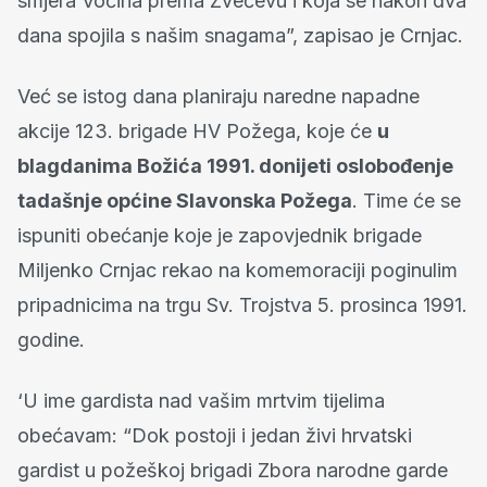
smjera Voćina prema Zvečevu i koja se nakon dva
dana spojila s našim snagama”, zapisao je Crnjac.
Već se istog dana planiraju naredne napadne
akcije 123. brigade HV Požega, koje će
u
blagdanima Božića 1991. donijeti oslobođenje
tadašnje općine Slavonska Požega
. Time će se
ispuniti obećanje koje je zapovjednik brigade
Miljenko Crnjac rekao na komemoraciji poginulim
pripadnicima na trgu Sv. Trojstva 5. prosinca 1991.
godine.
‘U ime gardista nad vašim mrtvim tijelima
obećavam: “Dok postoji i jedan živi hrvatski
gardist u požeškoj brigadi Zbora narodne garde