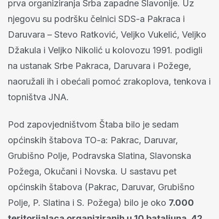
prva organiziranja Srba zapadne Slavonije. Uz
njegovu su podršku čelnici SDS-a Pakraca i
Daruvara – Stevo Ratković, Veljko Vukelić, Veljko
Džakula i Veljko Nikolić u kolovozu 1991. podigli
na ustanak Srbe Pakraca, Daruvara i Požege,
naoružali ih i obećali pomoć zrakoplova, tenkova i
topništva JNA.
Pod zapovjedništvom Štaba bilo je sedam
općinskih štabova TO-a: Pakrac, Daruvar,
Grubišno Polje, Podravska Slatina, Slavonska
Požega, Okučani i Novska. U sastavu pet
općinskih štabova (Pakrac, Daruvar, Grubišno
Polje, P. Slatina i S. Požega) bilo je oko
7.000
teritorijalaca organiziranih u 10 bataljuna, 42