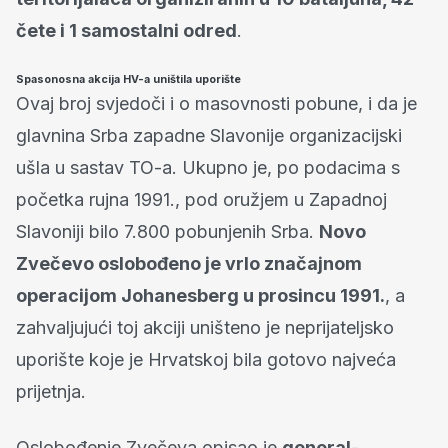
čete i 1 samostalni odred
.
Spasonosna akcija HV-a uništila uporište
Ovaj broj svjedoči i o masovnosti pobune, i da je
glavnina Srba zapadne Slavonije organizacijski
ušla u sastav TO-a. Ukupno je, po podacima s
početka rujna 1991., pod oružjem u Zapadnoj
Slavoniji bilo 7.800 pobunjenih Srba.
Novo
Zvečevo oslobođeno je vrlo značajnom
operacijom Johanesberg u prosincu 1991.
, a
zahvaljujući toj akciji uništeno je neprijateljsko
uporište koje je Hrvatskoj bila gotovo najveća
prijetnja.
Oslobođenje Zvečeva opisao je
general-