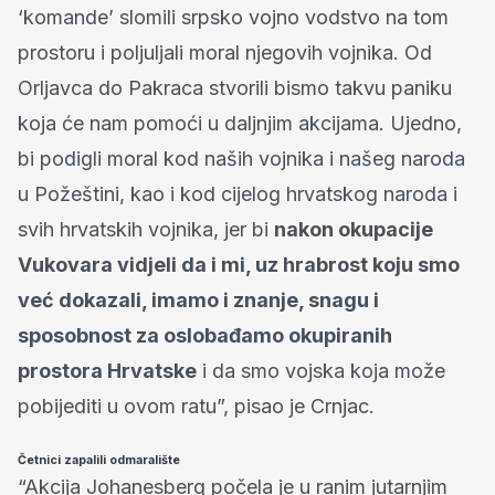
‘komande’ slomili srpsko vojno vodstvo na tom
prostoru i poljuljali moral njegovih vojnika. Od
Orljavca do Pakraca stvorili bismo takvu paniku
koja će nam pomoći u daljnjim akcijama. Ujedno,
bi podigli moral kod naših vojnika i našeg naroda
u Požeštini, kao i kod cijelog hrvatskog naroda i
svih hrvatskih vojnika, jer bi
nakon okupacije
Vukovara vidjeli da i mi, uz hrabrost koju smo
već dokazali, imamo i znanje, snagu i
sposobnost za oslobađamo okupiranih
prostora Hrvatske
i da smo vojska koja može
pobijediti u ovom ratu”, pisao je Crnjac.
Četnici zapalili odmaralište
“Akcija Johanesberg počela je u ranim jutarnjim