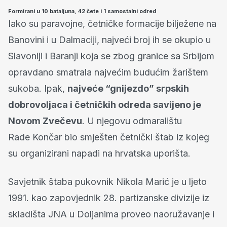
Formirani u 10 bataljuna, 42 čete i 1 samostalni odred
Iako su paravojne, četničke formacije bilježene na
Banovini i u Dalmaciji, najveći broj ih se okupio u
Slavoniji i Baranji koja se zbog granice sa Srbijom
opravdano smatrala najvećim budućim žarištem
sukoba. Ipak,
najveće “gnijezdo” srpskih
dobrovoljaca i četničkih odreda savijeno je
Novom Zvečevu
. U njegovu odmaralištu
Rade Končar bio smješten četnički štab iz kojeg
su organizirani napadi na hrvatska uporišta.
Savjetnik štaba pukovnik Nikola Marić je u ljeto
1991. kao zapovjednik 28. partizanske divizije iz
skladišta JNA u Doljanima proveo naoružavanje i