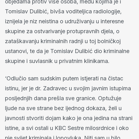
objedama protiv više osoba, među kojima je i
Tomislav Dulibić, bivša voditeljica radiologije,
iznijela je niz neistina o udruživanju u interesne
skupine za ostvarivanje protupravnih djela, o
zataškavanju kriminalnih radnji u toj bolničkoj
ustanovi, te da je Tomislav Dulibić dio kriminalne
skupine i suvlasnik u privatnim klinikama.
‘Odlučio sam sudskim putem istjerati na čistac
istinu, jer je dr. Zadravec u svojim javnim istupima
posljednjih dana prešla sve granice. Optužuje
ljude na sve strane bez ijednog dokaza, želi u
javnosti stvoriti dojam kako je ona jedina na strani
istine, a svi ostali u KBC Sestre milosrdnice i oko
nje svijet kriminala i lopovluka. Niti sam u bilo