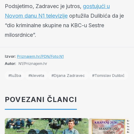
Podsjetimo, Zadravec je jutros,
gostujući u
Novom danu N1 televizije
optužila Dulibića da je
“dio kriminalne skupine na KBC-u Sestre
milosrdnice”.
Izvor:
Priznajem.hr/PDN/Foto:N1
Autor:
N1/Priznajem.hr
#tužba
#kleveta
#Dijana Zadravec
#Tomislav Dulibić
POVEZANI ČLANCI