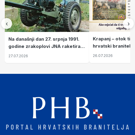
‹
›
Krapanj – otok tiš
Na današnji dan 27. srpnja 1991.
hrvatski branitelj
godine zrakoplovi JNA raketirali
pronalaze mir
su vojarnu i obučni centar "Nikola
26.07.2026
27.07.2026
Šubić Zrinski" popularno zvanu
"Opatovačka pustara"