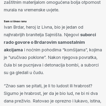
zaštitnim materijalom omogućena bolja otpornost
murala na vremenske uvjete.
Sam si šivao ranu
Ivan Brdar, heroj iz Livna, bio je jedan od
najhrabrijih branitelja Sajmišta. Njegovi
suborci
rado govore o Brdarovim samostalnim
akcijama
i noćnim pohodima “komšijama”, kojima
je “uručivao poklone”. Nakon njegova povratka,
čula bi se pucnjava i detonacija bombi, a suborci
su ga gledali u čudu.
“Znao sam se pitati, je li to ludost ili hrabrost?
Sigurno je hrabrost, jer da je bio lud, ne bi ni dva
dana preživio. Ratovao je oprezno i lukavo, istina,