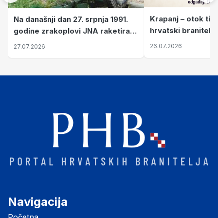
Krapanj – otok tiš
Na današnji dan 27. srpnja 1991.
hrvatski branitelj
godine zrakoplovi JNA raketirali
pronalaze mir
su vojarnu i obučni centar "Nikola
26.07.2026
27.07.2026
Šubić Zrinski" popularno zvanu
"Opatovačka pustara"
Navigacija
Početna