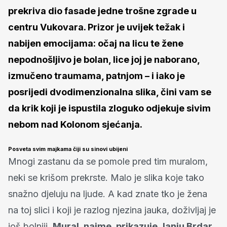
prekriva dio fasade jedne trošne zgrade u
centru Vukovara. Prizor je uvijek težak i
nabijen emocijama: očaj na licu te žene
nepodnošljivo je bolan, lice joj je naborano,
izmučeno traumama, patnjom – i iako je
posrijedi dvodimenzionalna slika, čini vam se
da krik koji je ispustila zloguko odjekuje sivim
nebom nad Kolonom sjećanja.
Posveta svim majkama čiji su sinovi ubijeni
Mnogi zastanu da se pomole pred tim muralom,
neki se krišom prekrste. Malo je slika koje tako
snažno djeluju na ljude. A kad znate tko je žena
na toj slici i koji je razlog njezina jauka, doživljaj je
još bolniji.
Mural, naime, prikazuje Janju Brdar,