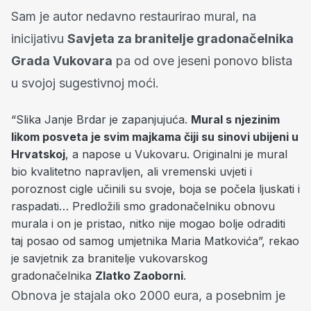
Sam je autor nedavno restaurirao mural, na
inicijativu
Savjeta za branitelje gradonačelnika
Grada Vukovara
pa od ove jeseni ponovo blista
u svojoj sugestivnoj moći.
“Slika Janje Brdar je zapanjujuća.
Mural s njezinim
likom posveta je svim majkama čiji su sinovi ubijeni u
Hrvatskoj
, a napose u Vukovaru. Originalni je mural
bio kvalitetno napravljen, ali vremenski uvjeti i
poroznost cigle učinili su svoje, boja se počela ljuskati i
raspadati… Predložili smo gradonačelniku obnovu
murala i on je pristao, nitko nije mogao bolje odraditi
taj posao od samog umjetnika Maria Matkovića”, rekao
je savjetnik za branitelje vukovarskog
gradonačelnika
Zlatko Zaoborni
.
Obnova je stajala oko 2000 eura, a posebnim je