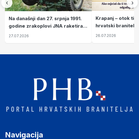
‹
›
Krapanj – otok tiš
Na današnji dan 27. srpnja 1991.
hrvatski branitelj
godine zrakoplovi JNA raketirali
pronalaze mir
su vojarnu i obučni centar "Nikola
26.07.2026
27.07.2026
Šubić Zrinski" popularno zvanu
"Opatovačka pustara"
Navigacija