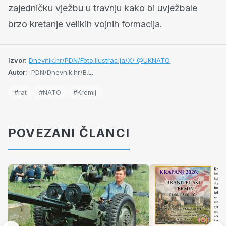
zajedničku vježbu u travnju kako bi uvježbale
brzo kretanje velikih vojnih formacija.
Izvor:
Dnevnik.hr/PDN/Foto:Ilustracija/X/ @UKNATO
Autor:
PDN/Dnevnik.hr/B.L.
#rat
#NATO
#Kremlj
POVEZANI ČLANCI