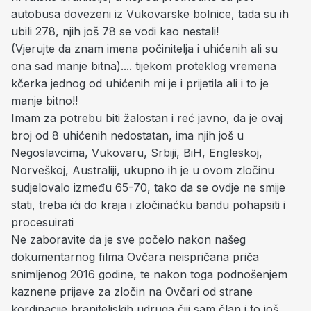
autobusa dovezeni iz Vukovarske bolnice, tada su ih
ubili 278, njih još 78 se vodi kao nestali!
(Vjerujte da znam imena počinitelja i uhićenih ali su
ona sad manje bitna).... tijekom proteklog vremena
kčerka jednog od uhićenih mi je i prijetila ali i to je
manje bitno!!
Imam za potrebu biti žalostan i reć javno, da je ovaj
broj od 8 uhićenih nedostatan, ima njih još u
Negoslavcima, Vukovaru, Srbiji, BiH, Engleskoj,
Norveškoj, Australiji, ukupno ih je u ovom zločinu
sudjelovalo između 65-70, tako da se ovdje ne smije
stati, treba ići do kraja i zločinaćku bandu pohapsiti i
procesuirati
Ne zaboravite da je sve počelo nakon našeg
dokumentarnog filma Ovčara neispričana priča
snimljenog 2016 godine, te nakon toga podnošenjem
kaznene prijave za zločin na Ovčari od strane
kordinacije braniteljskih udruga čiji sam član i to još