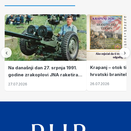
‹
›
Krapanj – otok tiš
Na današnji dan 27. srpnja 1991.
hrvatski branitelj
godine zrakoplovi JNA raketirali
pronalaze mir
su vojarnu i obučni centar "Nikola
26.07.2026
27.07.2026
Šubić Zrinski" popularno zvanu
"Opatovačka pustara"