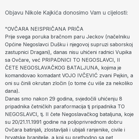
Objavu Nikole Kajkića donosimo Vam u cijelosti:
"OVČARA NEISPRIČANA PRIČA
Prije svega poruka bračnom paru Jeckov (načelniku
Općine Negoslavci Dušku i njegovoj supruzi saborskoj
zastupnici Dragani), danas nisu uhićeni radnici Vupika
sa Ovčare, već PRIPADNICI TO NEGOSLAVCI, II
ČETE NEGOSLAVAČKOG BATALJUNA, kojima je
komandovao komadant VOJO IVČEVIĆ zvani Pejkin, a
oni su činili okrutan zločin (o tome ću više za nekoliko
dana).
Danas smo nakon 29 godina, svjedočili uhićenju 8
pripadnika četničkih paraformacija tj pripadnika TO
NEGOSLAVCI, tj. II čete Negoslavačkog bataljuna, koje
su 20/21.11.1991 godine na poljoprivrednom dobru
Ovčara batinjali, zlostavljali i ubijali ranjenike, civile i
hrvatske branitelje, a koji su prethodno sa pet