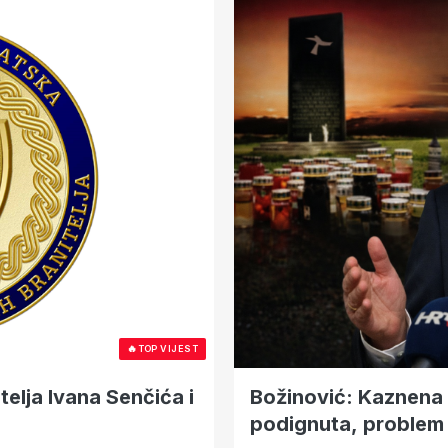
🔥
TOP VIJEST
telja Ivana Senčića i
Božinović: Kaznena p
podignuta, problem 