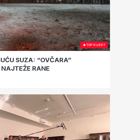
🔥
TOP VIJEST
SUĆU SUZA: “OVČARA”
 NAJTEŽE RANE