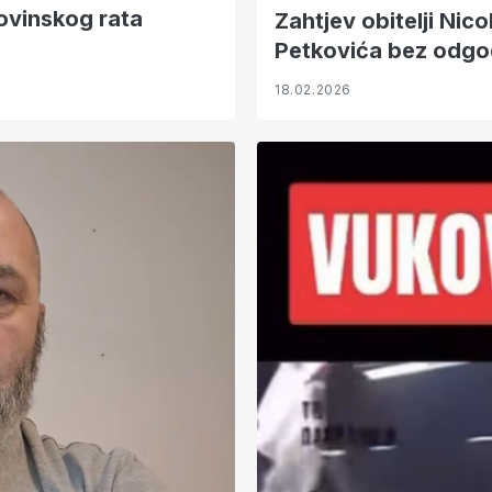
movinskog rata
Zahtjev obitelji Nico
Petkovića bez odg
18.02.2026