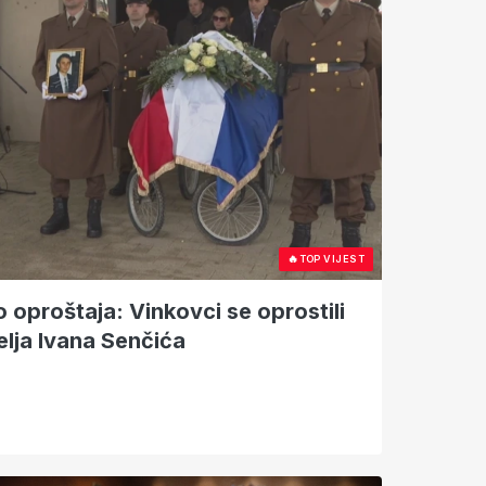
🔥
TOP VIJEST
o oproštaja: Vinkovci se oprostili
elja Ivana Senčića