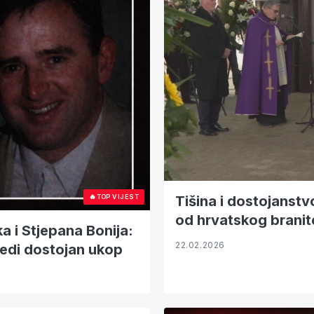
🔥
TOP VIJEST
Tišina i dostojanstv
od hrvatskog branit
ka i Stjepana Bonija:
22.02.2026
jedi dostojan ukop