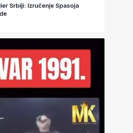
lier Srbiji: Izručenje Spasoja
ode