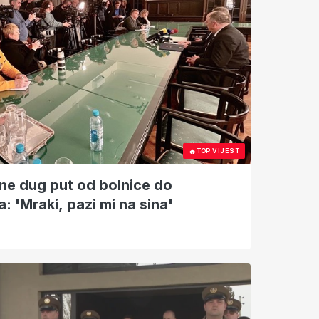
🔥
TOP VIJEST
dine dug put od bolnice do
: 'Mraki, pazi mi na sina'