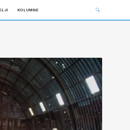
🔍
ELJI
KOLUMNE