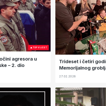
🔥
TOP VIJEST
ločini agresora u
Trideset i četiri go
ke – 2. dio
Memorijalnog groblja
27.02.2026