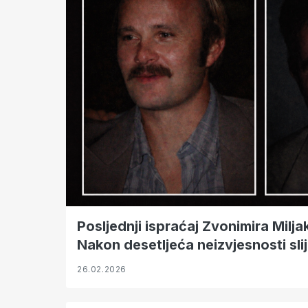
Posljednji ispraćaj Zvonimira Milja
Nakon desetljeća neizvjesnosti sli
26.02.2026