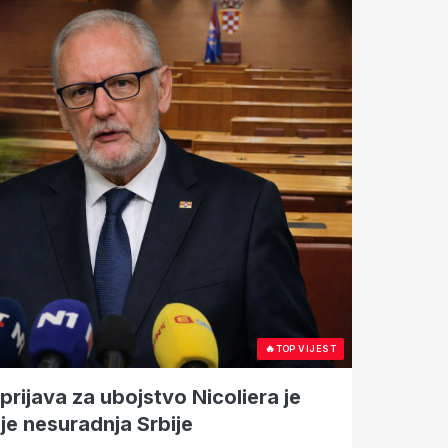
🔥
TOP VIJEST
rijava za ubojstvo Nicoliera je
je nesuradnja Srbije