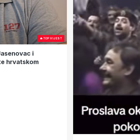
🔥
TOP VIJEST
Jasenovac i
ete hrvatskom