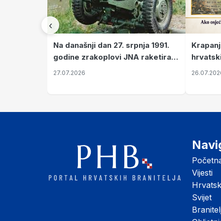
‹
Krapanj
Na današnji dan 27. srpnja 1991.
hrvatsk
godine zrakoplovi JNA raketirali
pronala
su vojarnu i obučni centar "Nikola
26.07.202
27.07.2026
Šubić Zrinski" popularno zvanu
"Opatovačka pustara"
Navi
Početn
Vijesti
Hrvats
Svijet
Branitel