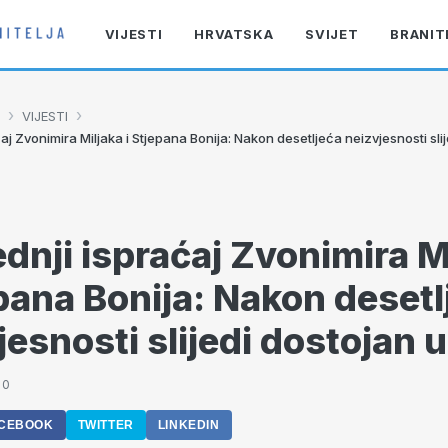
VIJESTI
HRVATSKA
SVIJET
BRANIT
›
›
VIJESTI
ćaj Zvonimira Miljaka i Stjepana Bonija: Nakon desetljeća neizvjesnosti sli
ednji ispraćaj Zvonimira M
epana Bonija: Nakon desetl
jesnosti slijedi dostojan 
30
CEBOOK
TWITTER
LINKEDIN