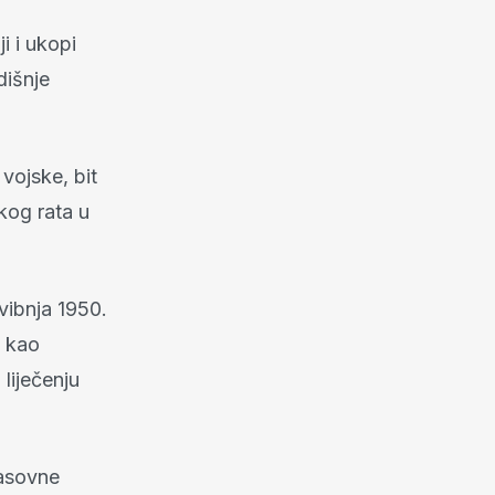
i i ukopi
dišnje
vojske, bit
kog rata u
svibnja 1950.
e kao
liječenju
masovne