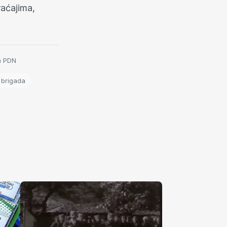
raćajima,
ža PDN
 brigada