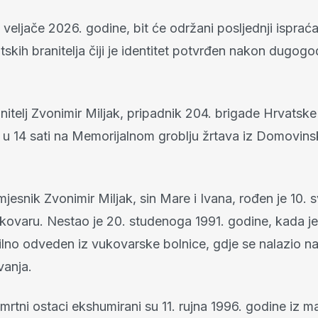
 veljače 2026. godine, bit će održani posljednji ispraćaj
tskih branitelja čiji je identitet potvrđen nakon dugogo
nitelj Zvonimir Miljak, pripadnik 204. brigade Hrvatske 
u 14 sati na Memorijalnom groblju žrtava iz Domovins
jesnik Zvonimir Miljak, sin Mare i Ivana, rođen je 10. 
kovaru. Nestao je 20. studenoga 1991. godine, kada j
ilno odveden iz vukovarske bolnice, gdje se nalazio na 
vanja.
mrtni ostaci ekshumirani su 11. rujna 1996. godine iz 