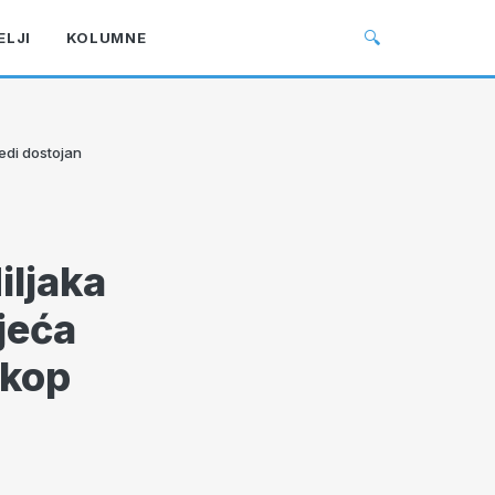
🔍
ELJI
KOLUMNE
jedi dostojan
iljaka
jeća
ukop