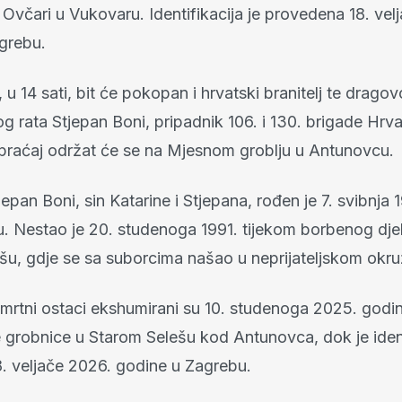
Ovčari u Vukovaru. Identifikacija je provedena 18. vel
grebu.
 u 14 sati, bit će pokopan i hrvatski branitelj te dragov
 rata Stjepan Boni, pripadnik 106. i 130. brigade Hrva
ispraćaj održat će se na Mjesnom groblju u Antunovcu.
epan Boni, sin Katarine i Stjepana, rođen je 7. svibnja
. Nestao je 20. studenoga 1991. tijekom borbenog dje
šu, gdje se sa suborcima našao u neprijateljskom okru
mrtni ostaci ekshumirani su 10. studenoga 2025. godin
 grobnice u Starom Selešu kod Antunovca, dok je ident
8. veljače 2026. godine u Zagrebu.