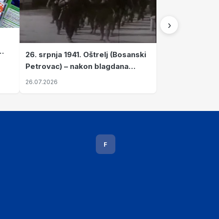
›
26. srpnja 1941. Oštrelj (Bosanski
Petrovac) – nakon blagdana
Svete Ane izvršen napad srpskih
26.07.2026
ustanika na vlak s ženama i
djecom
F