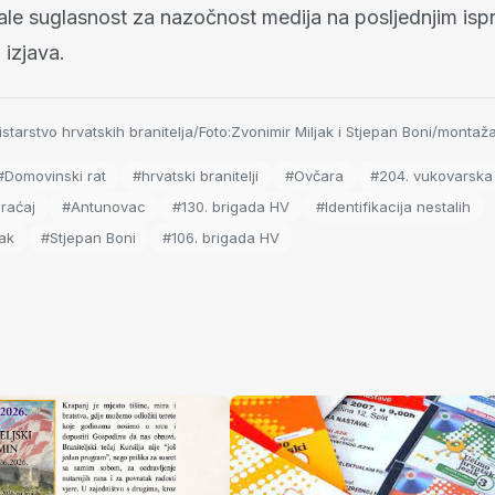
dale suglasnost za nazočnost medija na posljednjim isp
 izjava.
tarstvo hrvatskih branitelja/Foto:Zvonimir Miljak i Stjepan Boni/monta
#Domovinski rat
#hrvatski branitelji
#Ovčara
#204. vukovarska
praćaj
#Antunovac
#130. brigada HV
#Identifikacija nestalih
jak
#Stjepan Boni
#106. brigada HV