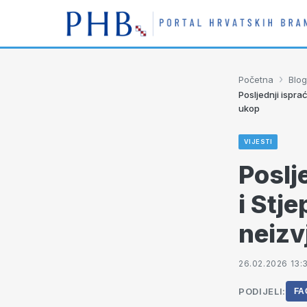
›
Početna
Blog
Posljednji ispra
ukop
VIJESTI
Poslj
i Stj
neizv
26.02.2026 13:
PODIJELI:
FA