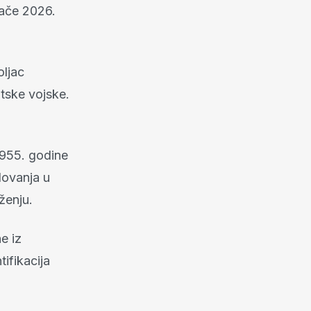
jače 2026.
oljac
tske vojske.
 1955. godine
lovanja u
ženju.
e iz
ifikacija