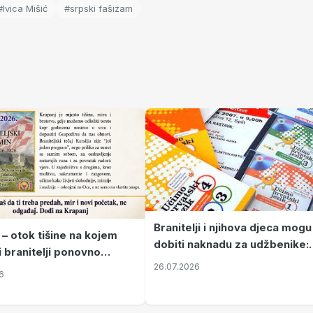
#Ivica Mišić
#srpski fašizam
Branitelji i njihova djeca mogu
 – otok tišine na kojem
dobiti naknadu za udžbenike:
i branitelji ponovno
zahtjevi se podnose do 31.
26.07.2026
ze mir
6
listopada