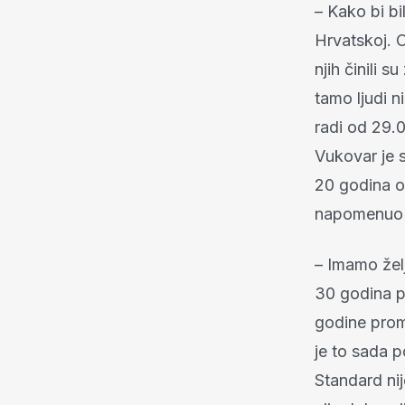
– Kako bi bil
Hrvatskoj. 
njih činili 
tamo ljudi n
radi od 29.0
Vukovar je s
20 godina ok
napomenuo p
– Imamo želj
30 godina pu
godine prom
je to sada 
Standard ni