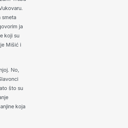
 Vukovaru.
a smeta
govorim ja
e koji su
je Mišić i
njoj. No,
Slavonci
zato što su
anje
manjine koja