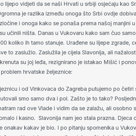
o lijepo vidjeti da se naši Hrvati u srbiji osjećaju kao Sr
Ogromna je razlika između onoga što Srbi ovdje dobiva
su zločine i onoga kako se ponaša prema našoj manjini u S
isu učinili ništa. Danas u Vukovaru kako sam čuo samo 
00 koliko ih tamo stanuje. Urađene su lijepe zgrade, c
ve to zaslužio. Zaslužila je cijela Slavonija, ali nažalos
renuta su joj leđa, rezignirano je istakao Mišić i pon
roblem hrvatske željeznice:
eznicu i od Vinkovaca do Zagreba putujemo po četiri s
tovali smo samo dva i pol. Zašto je to tako? Posljednj
atram rad ove Vlade i vidim da se zalažu, ali osobno
pomalo i kasno. Slavonija nam jeo stala prazna. Djeca 
je onakav kakav je bio. I po pitanju spomenika u Vukov