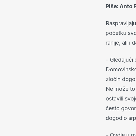
Piše: Anto
Raspravljaju
početku svo
ranije, ali 
– Gledajući 
Domovinskoga
zločin dogo
Ne može to 
ostavili svo
često govor
dogodio srp
– Ovdje u o