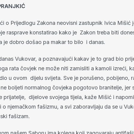
 PRANJKIĆ
ći o Prijedlogu Zakona neovisni zastupnik Ivica Mišić 
je rasprave konstatirao kako je Zakon treba biti do
i da je dobro došao pa makar to bilo i danas.
danas Vukovar, a poznavajući kakav je to grad bio prij
 rata čovjek ne može niti zamisliti a kamoli izreći, k
dio u ovom dijelu svijeta. Sve je porušeno, pobijeno, 
ne boljeti normalnog čovjeka pogotovo branitelje, jer
je prijatelje, dijelove svojega tijela, kaže Mišić i napo
i o njemačkom fašizmu, a svi zaboravljaju da se u Vu
ski fašizam.
vom našem Saboru ima kolega koji zagovaraju antifaš