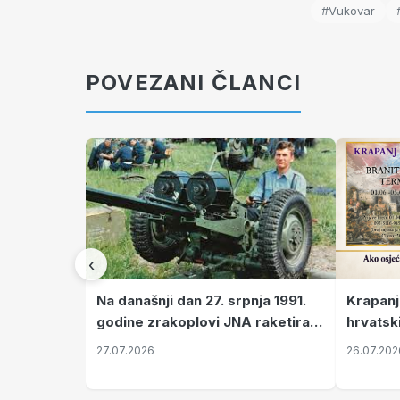
#Vukovar
POVEZANI ČLANCI
‹
Krapanj
Na današnji dan 27. srpnja 1991.
hrvatsk
godine zrakoplovi JNA raketirali
pronala
su vojarnu i obučni centar "Nikola
26.07.202
27.07.2026
Šubić Zrinski" popularno zvanu
"Opatovačka pustara"