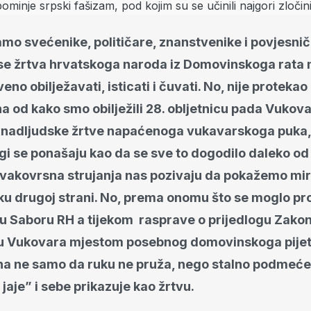
mo svećenike, političare, znanstvenike i povjesnič
se žrtva hrvatskoga naroda iz Domovinskoga rata 
no obilježavati, isticati i čuvati. No, nije protekao 
 od kako smo obilježili 28. obljetnicu pada Vukova
se nadljudske žrtve napaćenoga vukavarskoga puka,
i se ponašaju kao da se sve to dogodilo daleko od
 svakovrsna strujanja nas pozivaju da pokažemo miro
ku drugoj strani. No, prema onomu što se moglo pr
 u Saboru RH a tijekom rasprave o prijedlogu Zako
u Vukovara mjestom posebnog domovinskoga pijete
na ne samo da ruku ne pruža, nego stalno podmeće
 jaje” i sebe prikazuje kao žrtvu.