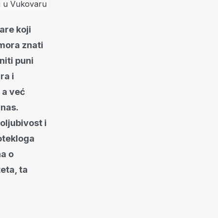
are koji
mora znati
niti puni
ra i
 a već
 nas.
ljubivost i
otekloga
na o
ta, ta