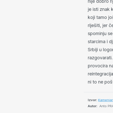
nije dobro r
je isti znak
koji tamo jo
riješiti, je
spominju se 
starcima i d
Srbiji u log
razgovarati.
provocira n
reintegracij
ni to ne poš
Izvor:
Kamenja
Autor:
Anto PR