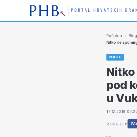
›
Početna
Blog
Nitko ne spominj
VIJESTI
Nitko
pod ko
u Vu
17.12.2019 07:2
PODIJELI:
FA