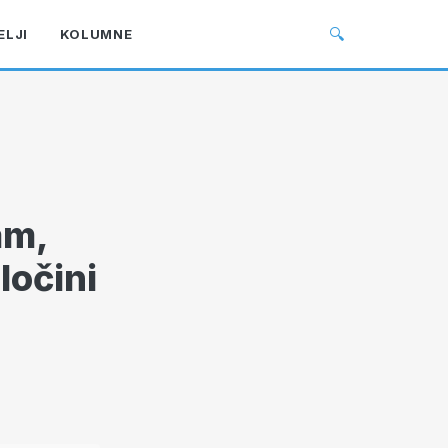
🔍
ELJI
KOLUMNE
am,
ločini