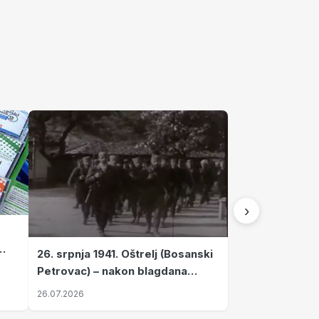
›
26. srpnja 1941. Oštrelj (Bosanski
Petrovac) – nakon blagdana
Svete Ane izvršen napad srpskih
26.07.2026
ustanika na vlak s ženama i