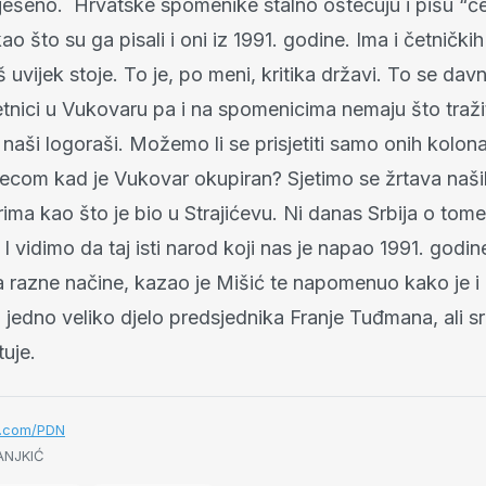
iješeno. Hrvatske spomenike stalno oštećuju i pišu “četi
 kao što su ga pisali i oni iz 1991. godine. Ima i četničk
š uvijek stoje. To je, po meni, kritika državi. To se dav
r četnici u Vukovaru pa i na spomenicima nemaju što traži
naši logoraši. Možemo li se prisjetiti samo onih kolon
jecom kad je Vukovar okupiran? Sjetimo se žrtava naših
orima kao što je bio u Strajićevu. Ni danas Srbija o tome
 I vidimo da taj isti narod koji nas je napao 1991. godi
a razne načine, kazao je Mišić te napomenuo kako je i
a jedno veliko djelo predsjednika Franje Tuđmana, ali s
tuje.
r.com/PDN
ANJKIĆ