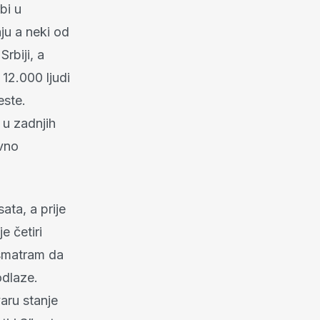
bi u
ju a neki od
rbiji, a
12.000 ljudi
este.
t u zadnjih
ovno
ata, a prije
e četiri
 smatram da
odlaze.
aru stanje