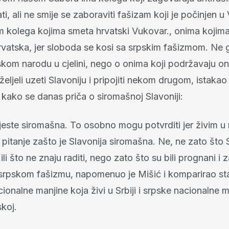
i, ali ne smije se zaboraviti fašizam koji je počinjen u
 kolega kojima smeta hrvatski Vukovar., onima kojim
vatska, jer sloboda se kosi sa srpskim fašizmom. Ne 
kom narodu u cjelini, nego o onima koji podržavaju on
 željeli uzeti Slavoniju i pripojiti nekom drugom, istakao 
ako se danas priča o siromašnoj Slavoniji:
jeste siromašna. To osobno mogu potvrditi jer živim u 
 pitanje zašto je Slavonija siromašna. Ne, ne zato što 
 ili što ne znaju raditi, nego zato što su bili prognani i 
ni srpskom fašizmu, napomenuo je Mišić i komparirao st
ionalne manjine koja živi u Srbiji i srpske nacionalne 
skoj.