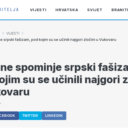
VIJESTI
HRVATSKA
SVIJET
BRANIT
›
›
VIJESTI
e srpski fašizam, pod kojim su se učinili najgori zločini u Vukovaru
 ne spominje srpski fašiz
jim su se učinili najgori z
kovaru
7
CEBOOK
TWITTER
LINKEDIN