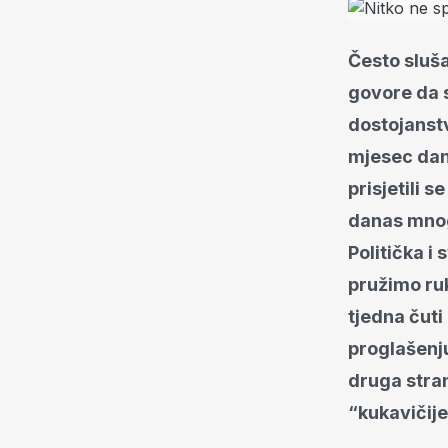
Često sluša
govore da 
dostojanstve
mjesec dana
prisjetili 
danas mnog
Politička i
pružimo ru
tjedna čuti
proglašenj
druga stra
“kukavičije