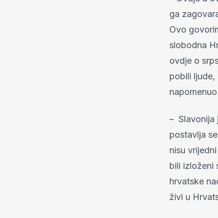
ga zagovarat
Ovo govorim
slobodna Hr
ovdje o srps
pobili ljude,
napomenuo k
– Slavonija 
postavlja se
nisu vrijedni
bili izlože
hrvatske nac
živi u Hrvat