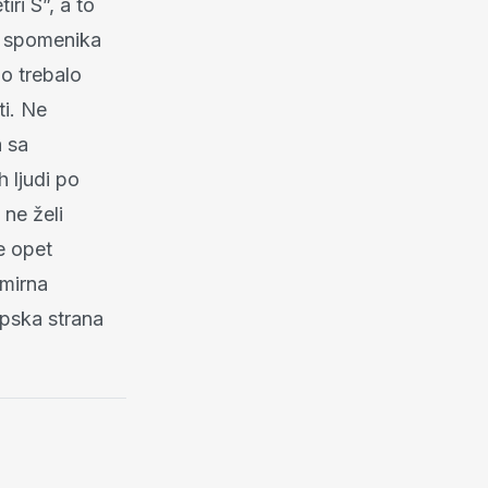
ri S”, a to
ih spomenika
no trebalo
ti. Ne
a sa
 ljudi po
 ne želi
ne opet
 mirna
rpska strana