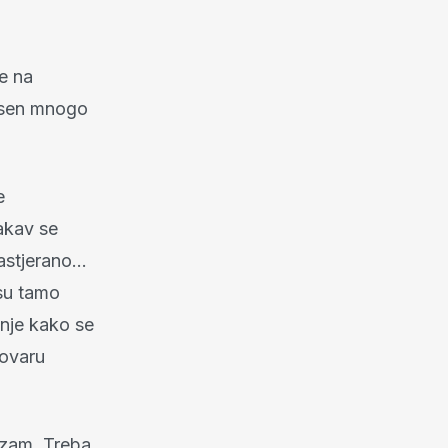
je na
nesen mnogo
e
akav se
rastjerano…
 su tamo
minje kako se
kovaru
izam. Treba