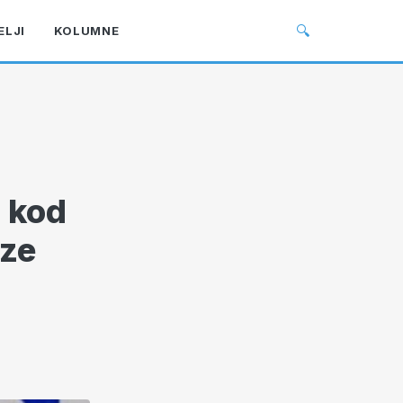
🔍
ELJI
KOLUMNE
 kod
rze