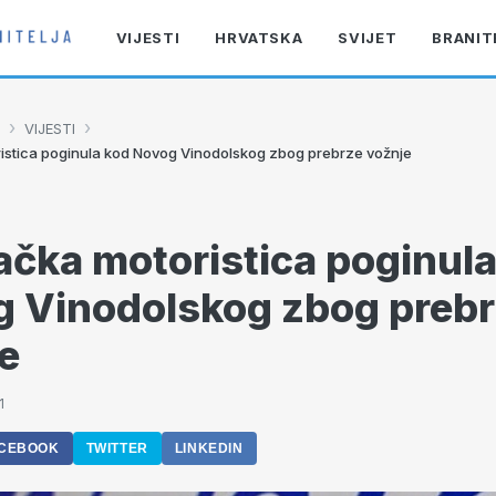
VIJESTI
HRVATSKA
SVIJET
BRANIT
›
›
VIJESTI
stica poginula kod Novog Vinodolskog zbog prebrze vožnje
čka motoristica poginula
 Vinodolskog zbog preb
e
1
CEBOOK
TWITTER
LINKEDIN