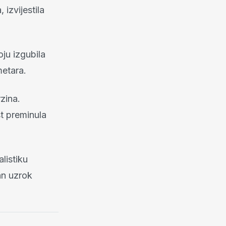
izvijestila
ju izgubila
metara.
zina.
st preminula
listiku
an uzrok