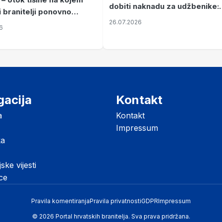
dobiti naknadu za udžbenike:
i branitelji ponovno
zahtjevi se podnose do 31.
26.07.2026
ze mir
6
listopada
gacija
Kontakt
a
Kontakt
Impressum
ka
jske vijesti
ice
Pravila komentiranja
Pravila privatnosti
GDPR
Impressum
© 2026 Portal hrvatskih branitelja. Sva prava pridržana.