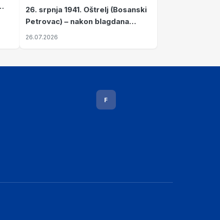
26. srpnja 1941. Oštrelj (Bosanski
Petrovac) – nakon blagdana
Svete Ane izvršen napad srpskih
26.07.2026
ustanika na vlak s ženama i
djecom
F