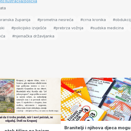
o:Ilustracija/policija
ata
oranska županija
#prometna nesreća
#crna kronika
#obdukci
ski
#policijsko izvješće
#prebrza vožnja
#sudska medicina
eća
#njemačka državljanka
Branitelji i njihova djeca mogu
 – otok tišine na kojem