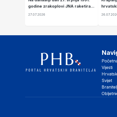
hrvatsk
godine zrakoplovi JNA raketirali
pronala
su vojarnu i obučni centar "Nikola
26.07.202
27.07.2026
Šubić Zrinski" popularno zvanu
"Opatovačka pustara"
Navi
Početn
Vijesti
Hrvats
Svijet
Branitel
Obljetn