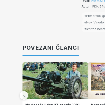
Izvor:
24sata/Fot
Autor:
PDN/24s
#Primorsko-g
#Novi Vinodol
#smrtna nesr
POVEZANI ČLANCI
‹
Krapanj
Na današnji dan 27. srpnja 1991.