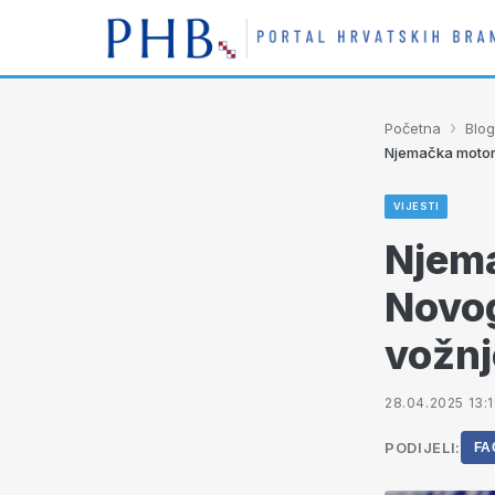
›
Početna
Blog
Njemačka motori
VIJESTI
Njema
Novog
vožnj
28.04.2025 13:1
PODIJELI:
FA