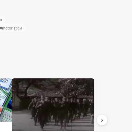
ja
#motoristica
›