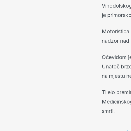
Vinodolskog,
je primorsko
Motoristica 
nadzor nad v
Očevidom je
Unatoč brzoj
na mjestu n
Tijelo premi
Medicinskog 
smrti.