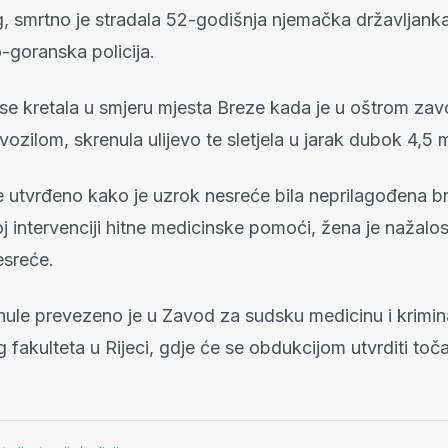
 smrtno je stradala 52-godišnja njemačka državljanka, 
-goranska policija.
se kretala u smjeru mjesta Breze kada je u oštrom zavo
ozilom, skrenula ulijevo te sletjela u jarak dubok 4,5 
 utvrđeno kako je uzrok nesreće bila neprilagođena br
 intervenciji hitne medicinske pomoći, žena je nažalo
esreće.
nule prevezeno je u Zavod za sudsku medicinu i krimina
fakulteta u Rijeci, gdje će se obdukcijom utvrditi toč