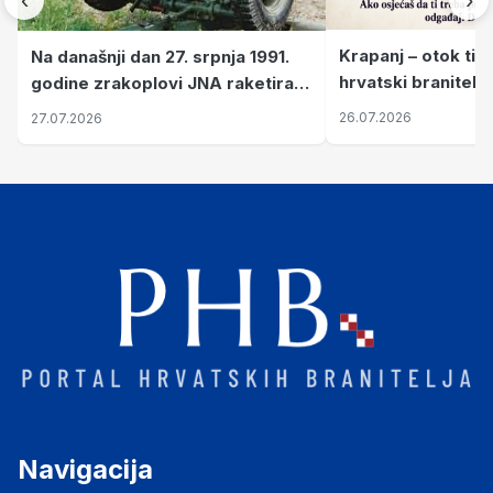
Krapanj – otok tiš
Na današnji dan 27. srpnja 1991.
hrvatski branitelj
godine zrakoplovi JNA raketirali
pronalaze mir
su vojarnu i obučni centar "Nikola
26.07.2026
27.07.2026
Šubić Zrinski" popularno zvanu
"Opatovačka pustara"
Navigacija