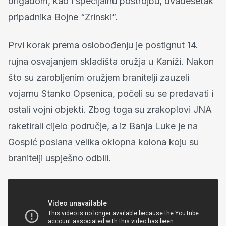
brigadom, kao i specijalnu postrojbu, dvadesetak
pripadnika Bojne “Zrinski”.
Prvi korak prema oslobođenju je postignut 14.
rujna osvajanjem skladišta oružja u Kaniži. Nakon
što su zarobljenim oružjem branitelji zauzeli
vojarnu Stanko Opsenica, počeli su se predavati i
ostali vojni objekti. Zbog toga su zrakoplovi JNA
raketirali cijelo područje, a iz Banja Luke je na
Gospić poslana velika oklopna kolona koju su
branitelji uspješno odbili.