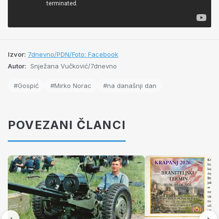
Izvor:
7dnevno/PDN/Foto: Facebook
Autor:
Snježana Vučković/7dnevno
#Gospić
#Mirko Norac
#na današnji dan
POVEZANI ČLANCI
‹
›