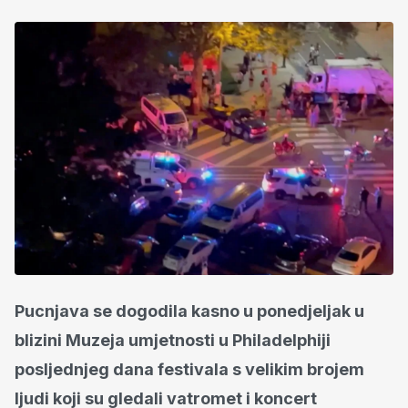
Pucnjava se dogodila kasno u ponedjeljak u
blizini Muzeja umjetnosti u Philadelphiji
posljednjeg dana festivala s velikim brojem
ljudi koji su gledali vatromet i koncert