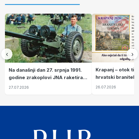
‹
›
Krapanj – otok tiš
Na današnji dan 27. srpnja 1991.
hrvatski branitelj
godine zrakoplovi JNA raketirali
pronalaze mir
su vojarnu i obučni centar "Nikola
26.07.2026
27.07.2026
Šubić Zrinski" popularno zvanu
"Opatovačka pustara"