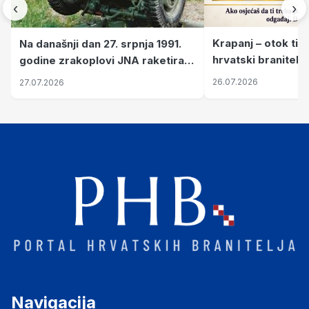
‹
›
Krapanj – otok tiš
Na današnji dan 27. srpnja 1991.
hrvatski branitelj
godine zrakoplovi JNA raketirali
pronalaze mir
su vojarnu i obučni centar "Nikola
26.07.2026
27.07.2026
Šubić Zrinski" popularno zvanu
"Opatovačka pustara"
Navigacija