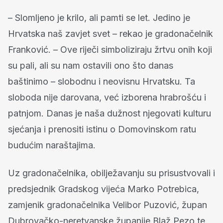
– Slomljeno je krilo, ali pamti se let. Jedino je
Hrvatska naš zavjet svet – rekao je gradonačelnik
Franković. – Ove riječi simboliziraju žrtvu onih koji
su pali, ali su nam ostavili ono što danas
baštinimo – slobodnu i neovisnu Hrvatsku. Ta
sloboda nije darovana, već izborena hrabrošću i
patnjom. Danas je naša dužnost njegovati kulturu
sjećanja i prenositi istinu o Domovinskom ratu
budućim naraštajima.
Uz gradonačelnika, obilježavanju su prisustvovali i
predsjednik Gradskog vijeća Marko Potrebica,
zamjenik gradonačelnika Velibor Puzović, župan
Dubrovačko-neretvanske županije Blaž Pezo te