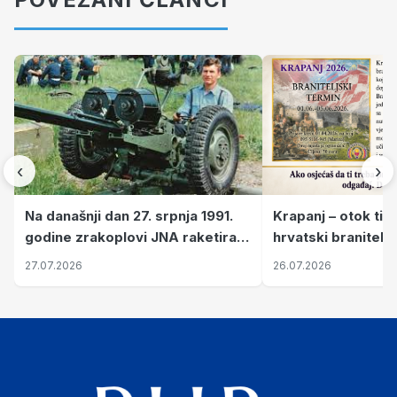
‹
›
Krapanj – otok tiš
Na današnji dan 27. srpnja 1991.
hrvatski branitelj
godine zrakoplovi JNA raketirali
pronalaze mir
su vojarnu i obučni centar "Nikola
26.07.2026
27.07.2026
Šubić Zrinski" popularno zvanu
"Opatovačka pustara"