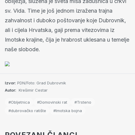
obilježja, služena je sveta misa zadušnica u crkvi
sv. Vida. Time je još jednom izražena trajna
zahvalnost i duboko poštovanje koje Dubrovnik,
ali i cijela Hrvatska, gaji prema vitezovima iz
Imotske krajine, čija je hrabrost uklesana u temelje
naše slobode.
Izvor:
PDN/Foto: Grad Dubrovnik
Autor:
Krešimir Cestar
#Obljetnica
#Domovinski rat
#Trsteno
#dubrovačko ratište
#Imotska bojna
POVEZANI ČLANCI