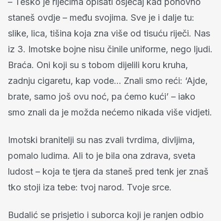
– Teško je riječima opisati osjećaj kad ponovno
staneš ovdje – među svojima. Sve je i dalje tu:
slike, lica, tišina koja zna više od tisuću riječi. Nas
iz 3. Imotske bojne nisu činile uniforme, nego ljudi.
Braća. Oni koji su s tobom dijelili koru kruha,
zadnju cigaretu, kap vode... Znali smo reći: ‘Ajde,
brate, samo još ovu noć, pa ćemo kući’ – iako
smo znali da je možda nećemo nikada više vidjeti.
Imotski branitelji su nas zvali tvrdima, divljima,
pomalo ludima. Ali to je bila ona zdrava, sveta
ludost – koja te tjera da staneš pred tenk jer znaš
tko stoji iza tebe: tvoj narod. Tvoje srce.
Budalić se prisjetio i suborca koji je ranjen odbio