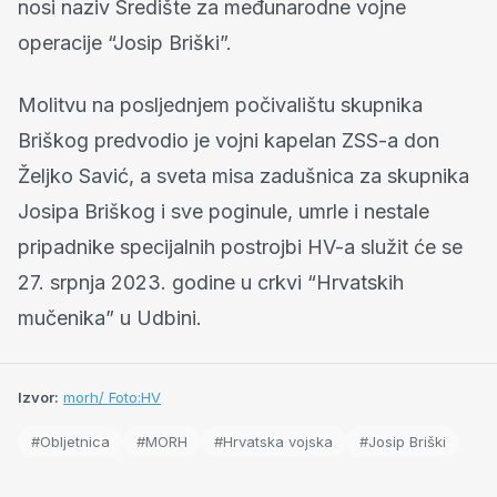
nosi naziv Središte za međunarodne vojne
operacije “Josip Briški”.
Molitvu na posljednjem počivalištu skupnika
Briškog predvodio je vojni kapelan ZSS-a don
Željko Savić, a sveta misa zadušnica za skupnika
Josipa Briškog i sve poginule, umrle i nestale
pripadnike specijalnih postrojbi HV-a služit će se
27. srpnja 2023. godine u crkvi “Hrvatskih
mučenika” u Udbini.
Izvor:
morh/ Foto:HV
#Obljetnica
#MORH
#Hrvatska vojska
#Josip Briški