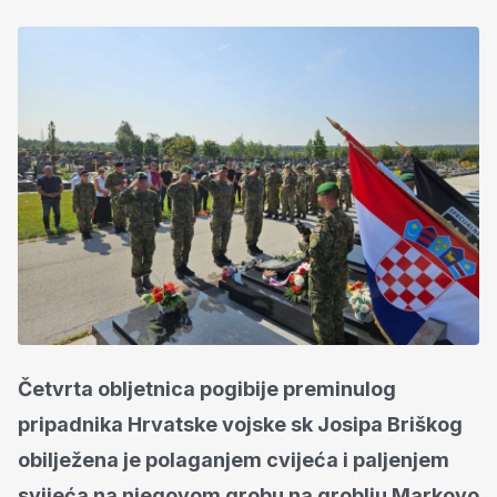
Četvrta obljetnica pogibije preminulog
pripadnika Hrvatske vojske sk Josipa Briškog
obilježena je polaganjem cvijeća i paljenjem
svijeća na njegovom grobu na groblju Markovo