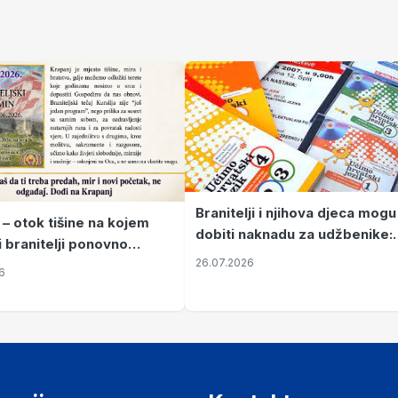
Branitelji i njihova djeca mogu
 – otok tišine na kojem
dobiti naknadu za udžbenike:
i branitelji ponovno
zahtjevi se podnose do 31.
26.07.2026
ze mir
6
listopada