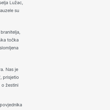
elja Lužac,
zauzele su
ranitelja,
eška točka
 slomljena
a. Nas je
 prisjetio
 o žestini
apovjednika