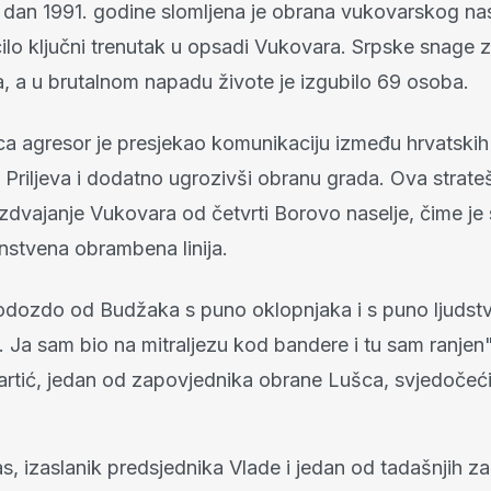
 dan 1991. godine slomljena je obrana vukovarskog nas
čilo ključni trenutak u opsadi Vukovara. Srpske snage 
a, a u brutalnom napadu živote je izgubilo 69 osoba.
 agresor je presjekao komunikaciju između hrvatskih b
 Priljeva i dodatno ugrozivši obranu grada. Ova strat
azdvajanje Vukovara od četvrti Borovo naselje, čime je
nstvena obrambena linija.
 odozdo od Budžaka s puno oklopnjaka i s puno ljudstv
. Ja sam bio na mitraljezu kod bandere i tu sam ranjen",
Martić, jedan od zapovjednika obrane Lušca, svjedočeći
s, izaslanik predsjednika Vlade i jedan od tadašnjih z