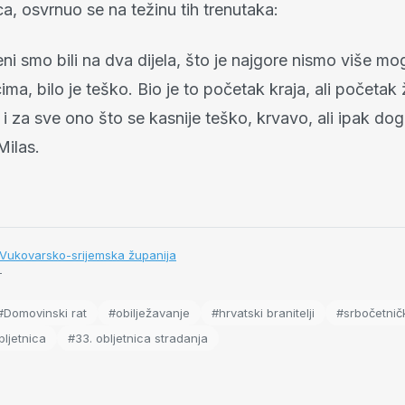
, osvrnuo se na težinu tih trenutaka:
ni smo bili na dva dijela, što je najgore nismo više mo
cima, bilo je teško. Bio je to početak kraja, ali početak
i za sve ono što se kasnije teško, krvavo, ali ipak dog
Milas.
:Vukovarsko-srijemska županija
T
#Domovinski rat
#obilježavanje
#hrvatski branitelji
#srbočetnič
bljetnica
#33. obljetnica stradanja