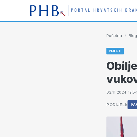
›
Početna
Blog
VIJESTI
Obilj
vukov
02.11.2024 12:5
PODIJELI:
FA