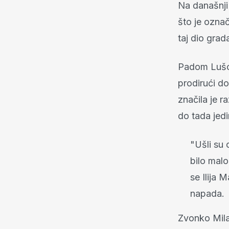
Na današnji
što je ozna
taj dio grad
Padom Lušca
prodirući do
značila je r
do tada jedi
"Ušli su
bilo malo
se Ilija 
napada.
Zvonko Mila