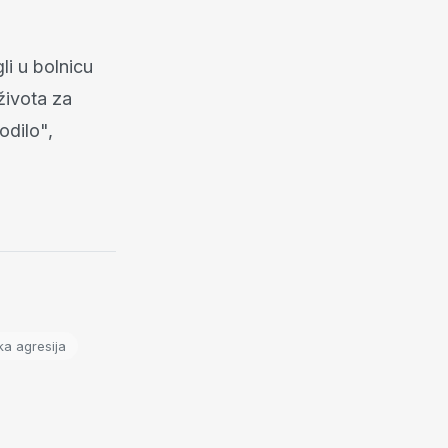
gli u bolnicu
 života za
odilo",
ka agresija