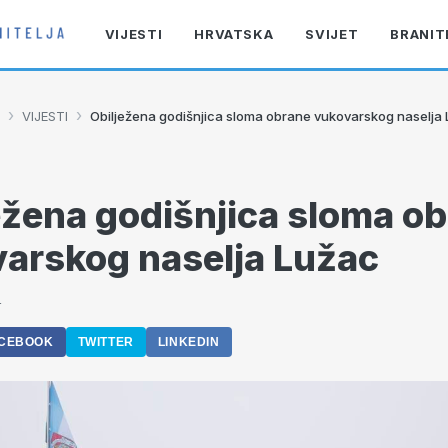
VIJESTI
HRVATSKA
SVIJET
BRANIT
›
›
VIJESTI
Obilježena godišnjica sloma obrane vukovarskog naselja
ežena godišnjica sloma o
arskog naselja Lužac
4
CEBOOK
TWITTER
LINKEDIN