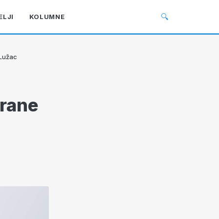
🔍
ELJI
KOLUMNE
 Lužac
brane