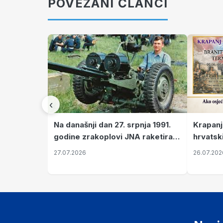
POVEZANI ČLANCI
‹
Krapanj
Na današnji dan 27. srpnja 1991.
hrvatsk
godine zrakoplovi JNA raketirali
pronala
su vojarnu i obučni centar "Nikola
26.07.202
27.07.2026
Šubić Zrinski" popularno zvanu
"Opatovačka pustara"