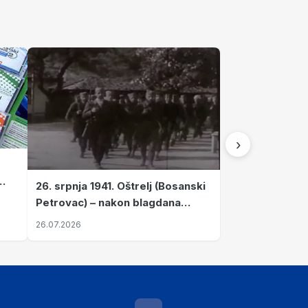
›
26. srpnja 1941. Oštrelj (Bosanski
Petrovac) – nakon blagdana
Svete Ane izvršen napad srpskih
26.07.2026
ustanika na vlak s ženama i
djecom