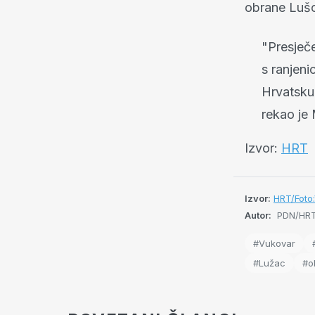
obrane Lušca
"Presječe
s ranjeni
Hrvatsku 
rekao je 
Izvor:
HRT
Izvor:
HRT/Foto
Autor:
PDN/HR
#Vukovar
#Lužac
#o