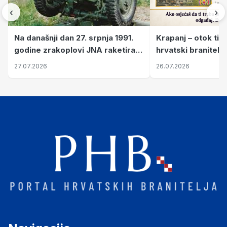
‹
›
Krapanj – otok tiš
Na današnji dan 27. srpnja 1991.
hrvatski branitelj
godine zrakoplovi JNA raketirali
pronalaze mir
su vojarnu i obučni centar "Nikola
26.07.2026
27.07.2026
Šubić Zrinski" popularno zvanu
"Opatovačka pustara"