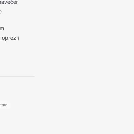
 navečer
e.
im
 oprez i
jeme