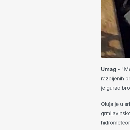
Umag -
"Mor
razbijenih b
je gurao bro
Oluja je u s
grmljavinsk
hidrometeor