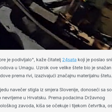
e je podivljalo", kaže čitatelj
24sata
koji je poslao s
rodova u Umagu. Uzrok ove velike štete bio je snažan v
dove prema rivi, izazivajući značajnu materijalnu štetu
rijedu navečer stigla iz smjera Slovenije, donoseći sa 
o nevrijeme u Hrvatsku. Prema podacima Državnog
ološkog zavoda, kiša se očekuje i tijekom četvrtka, o