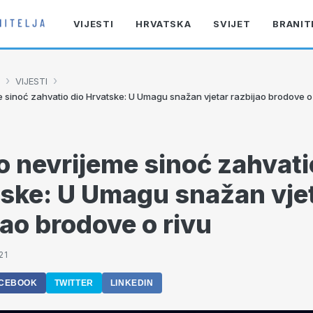
VIJESTI
HRVATSKA
SVIJET
BRANIT
›
›
VIJESTI
e sinoć zahvatio dio Hrvatske: U Umagu snažan vjetar razbijao brodove o 
o nevrijeme sinoć zahvati
ske: U Umagu snažan vje
jao brodove o rivu
21
CEBOOK
TWITTER
LINKEDIN