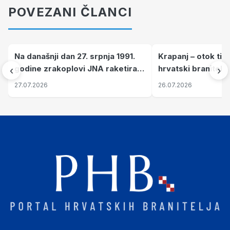
POVEZANI ČLANCI
Na današnji dan 27. srpnja 1991.
Krapanj – otok tiš
godine zrakoplovi JNA raketirali
hrvatski branitelj
‹
›
su vojarnu i obučni centar "Nikola
pronalaze mir
27.07.2026
26.07.2026
Šubić Zrinski" popularno zvanu
"Opatovačka pustara"