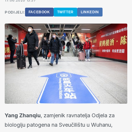
17.06.2020 15:57
PODIJELI:
FACEBOOK
TWITTER
LINKEDIN
Yang Zhanqiu
, zamjenik ravnatelja Odjela za
biologiju patogena na Sveučilištu u Wuhanu,