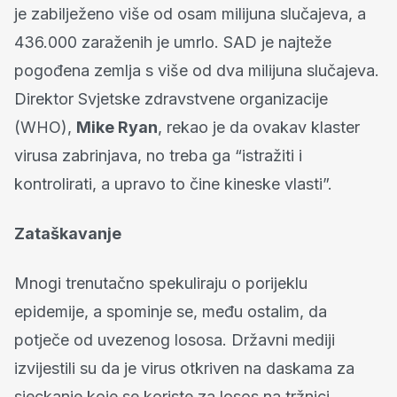
je zabilježeno više od osam milijuna slučajeva, a
436.000 zaraženih je umrlo. SAD je najteže
pogođena zemlja s više od dva milijuna slučajeva.
Direktor Svjetske zdravstvene organizacije
(WHO),
Mike Ryan
, rekao je da ovakav klaster
virusa zabrinjava, no treba ga “istražiti i
kontrolirati, a upravo to čine kineske vlasti”.
Zataškavanje
Mnogi trenutačno spekuliraju o porijeklu
epidemije, a spominje se, među ostalim, da
potječe od uvezenog lososa. Državni mediji
izvijestili su da je virus otkriven na daskama za
sjeckanje koje se koriste za losos na tržnici