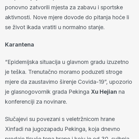
ponovno zatvorili mjesta za zabavu i sportske
aktivnosti. Nove mjere dovode do pitanja hoće li
se život ikada vratiti u normalno stanje.
Karantena
“Epidemijska situacija u glavnom gradu izuzetno
je teška. Trenutačno moramo poduzeti stroge
mjere da zaustavimo širenje Covida-19”, upozorio
je glasnogovornik grada Pekinga
Xu Hejian
na
konferenciji za novinare.
Slučajevi su povezani s veletržnicom hrane
Xinfadi na jugozapadu Pekinga, koja dnevno
prodaje tisuće tona hrane i koju je od 30. svibnja