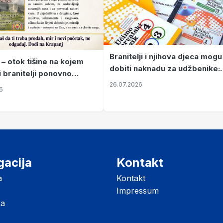
Branitelji i njihova djeca mogu
 – otok tišine na kojem
dobiti naknadu za udžbenike:
i branitelji ponovno
zahtjevi se podnose do 31.
26.07.2026
ze mir
6
listopada
gacija
Kontakt
a
Kontakt
Impressum
ka