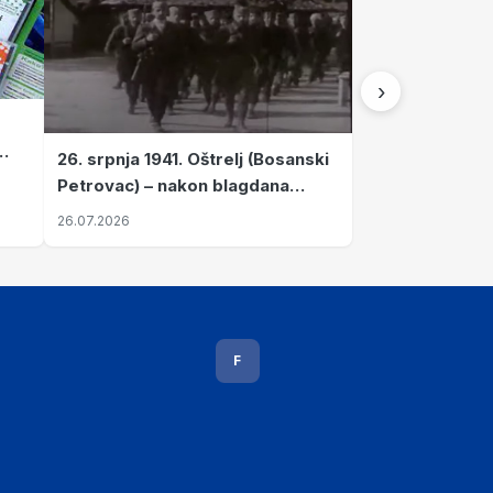
›
26. srpnja 1941. Oštrelj (Bosanski
Petrovac) – nakon blagdana
Svete Ane izvršen napad srpskih
26.07.2026
ustanika na vlak s ženama i
djecom
F