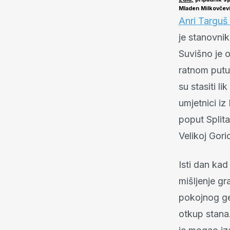
Mladen Milkovčev
Anri Targuš
je stanovnik
Suvišno je 
ratnom putu 
su stasiti l
umjetnici iz
poput Split
Velikoj Goric
Isti dan kad
mišljenje gra
pokojnog ge
otkup stana.