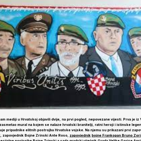
m mediji u Hrvatskoj objavili dvije, na prvi pogled, nepovezane vijesti. Prva je iz
zasmetao mural na kojem se nalaze hrvatski branitelji, ratni heroji i istinske le
zuje pripadnike elitnih postrojba Hrvatske vojske. Na njemu su prikazani prvi zap
ot, zapovjednik Bojne Zrinski Ante Roso,
zapovjednik
bojne Frankopan Bruno Zori
ecijalne postrojbe Bojne Zrinski a sada gradski vijećnik Grada Velike Gorice Anri