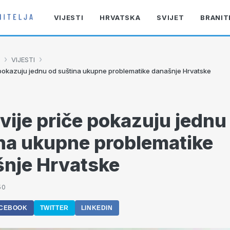
VIJESTI
HRVATSKA
SVIJET
BRANIT
›
›
VIJESTI
 pokazuju jednu od suština ukupne problematike današnje Hrvatske
vije priče pokazuju jednu
na ukupne problematike
nje Hrvatske
50
CEBOOK
TWITTER
LINKEDIN