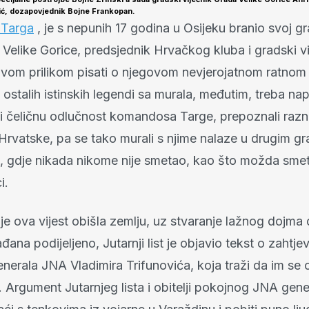
ić, dozapovjednik Bojne Frankopan.
 Targa
, je s nepunih 17 godina u Osijeku branio svoj g
 Velike Gorice, predsjednik Hrvačkog kluba i gradski vi
ovom prilikom pisati o njegovom nevjerojatnom ratnom 
ostalih istinskih legendi sa murala, međutim, treba n
ik i čeličnu odlučnost komandosa Targe, prepoznali razni
 Hrvatske, pa se tako murali s njime nalaze u drugim g
a, gdje nikada nikome nije smetao, kao što možda sm
i.
 je ova vijest obišla zemlju, uz stvaranje lažnog dojma 
đana podijeljeno, Jutarnji list je objavio tekst o zahtjev
nerala JNA Vladimira Trifunovića, koja traži da im se
 Argument Jutarnjeg lista i obitelji pokojnog JNA gene