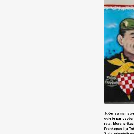
Jučer su mainstrea
gdje je par osoba 
rata . Mural prika
Frankopan Ilija T
Zulu,
pripadnik sp