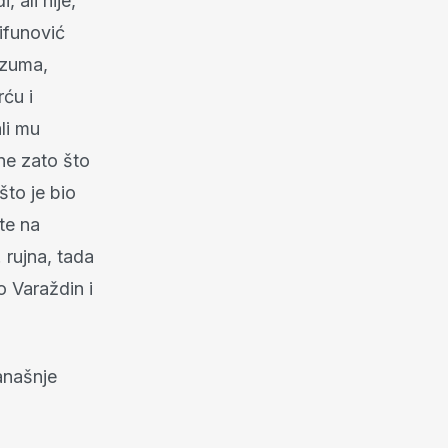
 ali nije,
ifunović
azuma,
rću i
ali mu
 ne zato što
što je bio
te na
 rujna, tada
o Varaždin i
anašnje