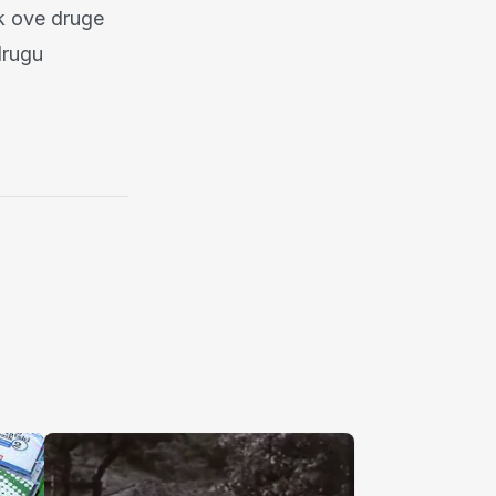
ok ove druge
drugu