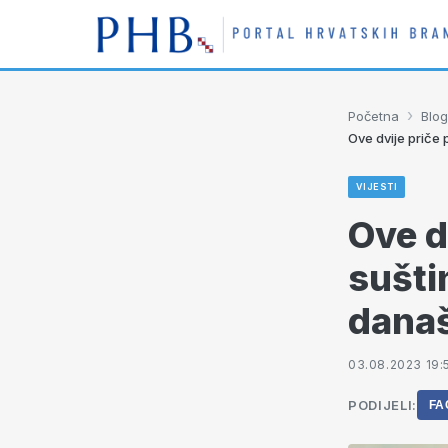
›
Početna
Blog
Ove dvije priče
VIJESTI
Ove d
sušti
današ
03.08.2023 19:
PODIJELI:
FA