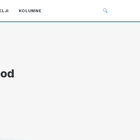
🔍
ELJI
KOLUMNE
 od