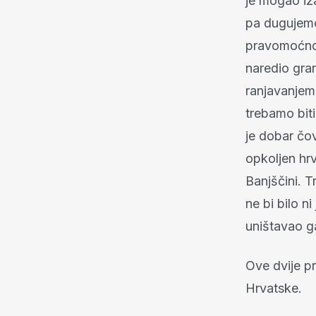
je mogao iza
pa dugujemo 
pravomoćno 
naredio gran
ranjavanjem v
trebamo biti
je dobar čov
opkoljen hr
Banjščini. T
ne bi bilo n
uništavao g
Ove dvije p
Hrvatske.