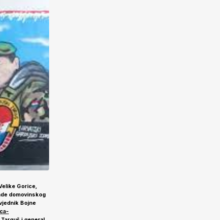
 Velike Gorice,
gende domovinskog
ovjednik Bojne
ca-
 Targuš i general