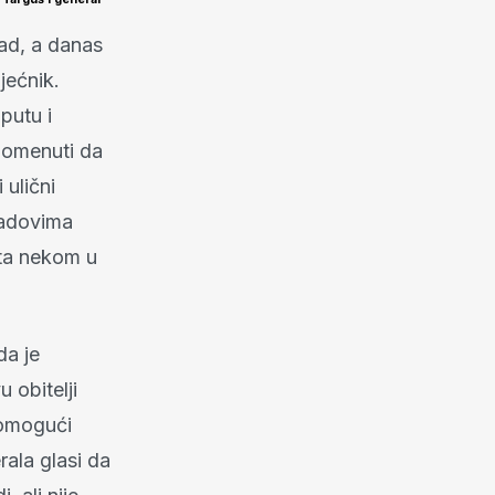
rad, a danas
jećnik.
putu i
apomenuti da
 ulični
radovima
eta nekom u
da je
u obitelji
 omogući
rala glasi da