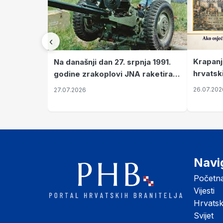
‹
Krapanj
Na današnji dan 27. srpnja 1991.
hrvatsk
godine zrakoplovi JNA raketirali
pronala
su vojarnu i obučni centar "Nikola
26.07.202
27.07.2026
Šubić Zrinski" popularno zvanu
"Opatovačka pustara"
Navi
Početn
Vijesti
Hrvats
Svijet