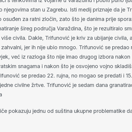
ći s tenkovima iz vojarne u Varaždinu i pobiti puno ljudi,
njegovima stan u Zagrebu. Isti medij priznaje da je Tr
osuđen za ratni zločin, zato što je danima prije spor
atiranje šireg područja Varaždina, što je rezultiralo sm
iše civila. Dakle, Trifunović je kriv za ubijanje civila, 
 zahvalni, jer ih nije ubio mnogo. Trifunović se predao
jek, već iz razloga što nije imao drugog izbora nakon 
vatskim snagama i nakon što je osvojeno vojno skladiš
rifunović se predao 22. rujna, no mogao se predati i 15.
i jedne civilne žrtve. Trifunović je sedam dana granatira
a
riče pokazuju jednu od suština ukupne problematike d