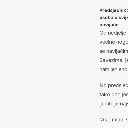
Predsjednik 
osoba u svij
navijače
Od nedjelje
većine nogo
se navijači
Savezima, je
namijenjeno
No predsjedn
tako dao je
ljubitelje na
'Ako mladi 