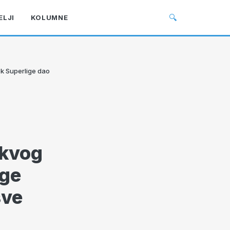
🔍
ELJI
KOLUMNE
ek Superlige dao
akvog
ige
sve