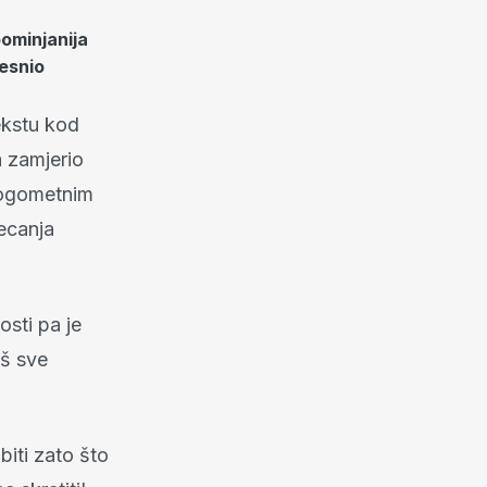
pominjanija
esnio
ekstu kod
a zamjerio
 nogometnim
jecanja
osti pa je
aš sve
iti zato što