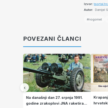
Izvor:
tportal.h
Autor:
Danijel S
#nogomet
POVEZANI ČLANCI
‹
Krapanj
Na današnji dan 27. srpnja 1991.
hrvatsk
godine zrakoplovi JNA raketirali