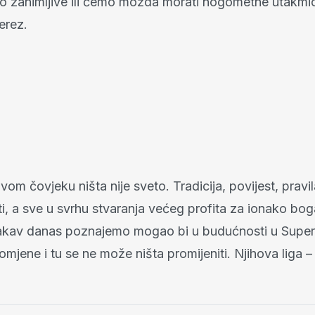
o zanimljive ili ćemo možda morati nogometne utakmice
erez.
om čovjeku ništa nije sveto. Tradicija, povijest, pravi
iti, a sve u svrhu stvaranja većeg profita za ionako bo
av danas poznajemo mogao bi u budućnosti u Superli
omjene i tu se ne može ništa promijeniti. Njihova liga –