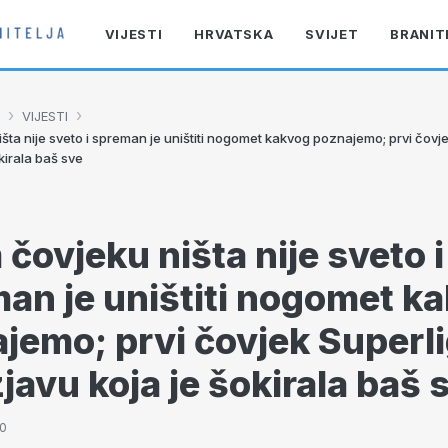
VIJESTI
HRVATSKA
SVIJET
BRANIT
›
›
VIJESTI
šta nije sveto i spreman je uništiti nogomet kakvog poznajemo; prvi čovj
okirala baš sve
čovjeku ništa nije sveto i
an je uništiti nogomet k
jemo; prvi čovjek Superl
zjavu koja je šokirala baš 
20