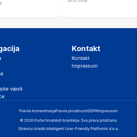
26.07.2026
ze mir
6
listopada
gacija
Kontakt
a
Kontakt
Impressum
ka
jske vijesti
ice
Pravila komentiranja
Pravila privatnosti
GDPR
Impressum
© 2026 Portal hrvatskih branitelja. Sva prava pridržana.
Stranicu izradili
Intelligent User-Friendly Platforms d.o.o.