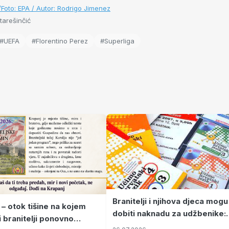
r/Foto: EPA / Autor: Rodrigo Jimenez
tarešinčić
#UEFA
#Florentino Perez
#Superliga
Branitelji i njihova djeca mogu
 – otok tišine na kojem
dobiti naknadu za udžbenike:
i branitelji ponovno
zahtjevi se podnose do 31.