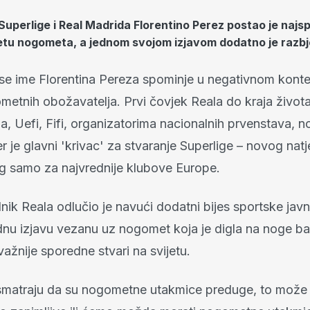
Superlige i Real Madrida Florentino Perez postao je najs
etu nogometa, a jednom svojom izjavom dodatno je razbj
 se ime Florentina Pereza spominje u negativnom kont
metnih obožavatelja. Prvi čovjek Reala do kraja život
ma, Uefi, Fifi, organizatorima nacionalnih prvenstava,
r je glavni 'krivac' za stvaranje Superlige – novog nat
g samo za najvrednije klubove Europe.
ik Reala odlučio je navući dodatni bijes sportske javn
dnu izjavu vezanu uz nogomet koja je digla na noge b
jvažnije sporedne stvari na svijetu.
smatraju da su nogometne utakmice preduge, to može b