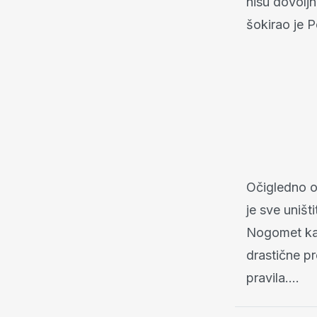
nisu dovoljn
šokirao je P
Očigledno ov
je sve uništ
Nogomet kak
drastične pr
pravila....