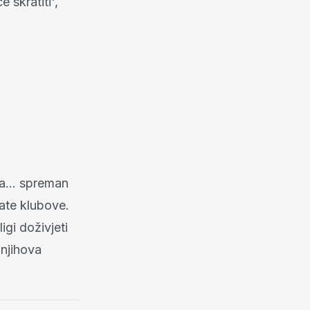
 skratiti',
la... spreman
gate klubove.
gi doživjeti
 njihova