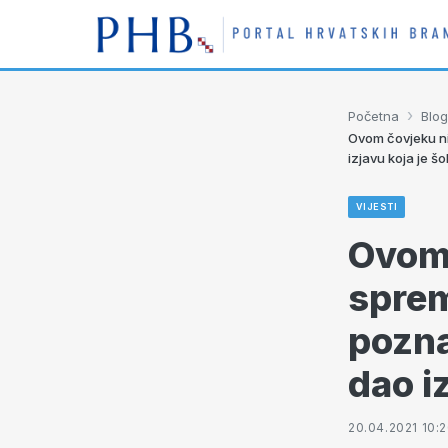
›
Početna
Blog
Ovom čovjeku ni
izjavu koja je š
VIJESTI
Ovom 
sprem
pozna
dao i
20.04.2021 10: