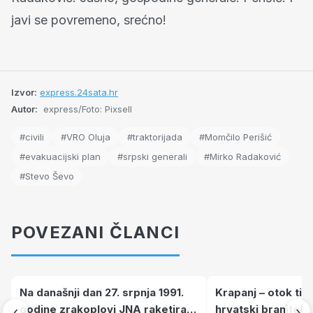
javi se povremeno, srećno!
Izvor:
express.24sata.hr
Autor:
express/Foto: Pixsell
#civili
#VRO Oluja
#traktorijada
#Momčilo Perišić
#evakuacijski plan
#srpski generali
#Mirko Radaković
#Stevo Ševo
POVEZANI ČLANCI
Na današnji dan 27. srpnja 1991.
Krapanj – otok tiš
godine zrakoplovi JNA raketirali
hrvatski branitelj
‹
›