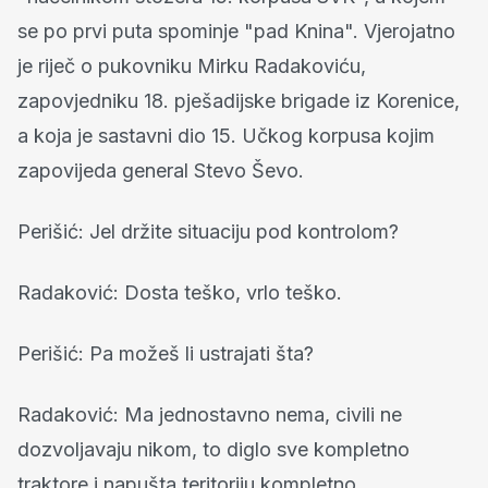
se po prvi puta spominje "pad Knina". Vjerojatno
je riječ o pukovniku Mirku Radakoviću,
zapovjedniku 18. pješadijske brigade iz Korenice,
a koja je sastavni dio 15. Učkog korpusa kojim
zapovijeda general Stevo Ševo.
Perišić: Jel držite situaciju pod kontrolom?
Radaković: Dosta teško, vrlo teško.
Perišić: Pa možeš li ustrajati šta?
Radaković: Ma jednostavno nema, civili ne
dozvoljavaju nikom, to diglo sve kompletno
traktore i napušta teritoriju kompletno.