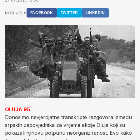
27.07.2025 16:08
PODIJELI:
FACEBOOK
TWITTER
LINKEDIN
OLUJA 95
Donosimo nevjerojatne transkripte razgovora između
srpskih zapovjednika za vrijeme akcije Oluja koji su
pokazali njihovu potpunu neorganiziranost. Evo kako