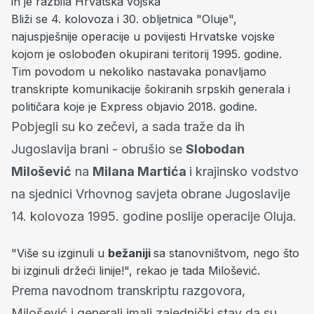
ih je razbila Hrvatska vojska
Bliži se 4. kolovoza i 30. obljetnica "Oluje",
najuspješnije operacije u povijesti Hrvatske vojske
kojom je oslobođen okupirani teritorij 1995. godine.
Tim povodom u nekoliko nastavaka ponavljamo
transkripte komunikacije šokiranih srpskih generala i
političara koje je Express objavio 2018. godine.
Pobjegli su ko zečevi, a sada traže da ih
Jugoslavija brani - obrušio se
Slobodan
Milošević
na
Milana Martića
i krajinsko vodstvo
na sjednici Vrhovnog savjeta obrane Jugoslavije
14. kolovoza 1995. godine poslije operacije Oluja.
"Više su izginuli u
bežaniji
sa stanovništvom, nego što
bi izginuli držeći linije!", rekao je tada Milošević.
Prema navodnom transkriptu razgovora,
Milošević i generali imali zajednički stav da su