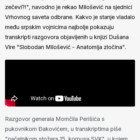
zečevi?!", navodno je rekao Milošević na sjednici
Vrhovnog saveta odbrane. Kakvo je stanje vladalo
među srpskim vojnicima najbolje pokazuju
transkripti razgovora objavljenih u knjizi Dušana
Vire "Slobodan Milošević - Anatomija zločina".
Razgovor generala Momčila Perišića s
pukovnikom Đakovićem, u transkriptima piše
"načelnikom stožera 15. korpusa SVK", u kojem