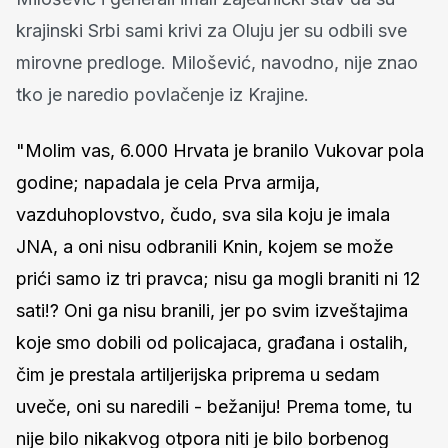
krajinski Srbi sami krivi za Oluju jer su odbili sve
mirovne predloge. Milošević, navodno, nije znao
tko je naredio povlačenje iz Krajine.
"Molim vas, 6.000 Hrvata je branilo Vukovar pola
godine; napadala je cela Prva armija,
vazduhoplovstvo, čudo, sva sila koju je imala
JNA, a oni nisu odbranili Knin, kojem se može
prići samo iz tri pravca; nisu ga mogli braniti ni 12
sati!? Oni ga nisu branili, jer po svim izveštajima
koje smo dobili od policajaca, građana i ostalih,
čim je prestala artiljerijska priprema u sedam
uveče, oni su naredili - bežaniju! Prema tome, tu
nije bilo nikakvog otpora niti je bilo borbenog