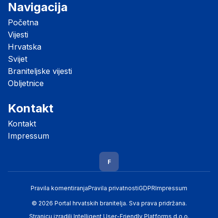
Navigacija
Početna
Vijesti
Hrvatska
Svijet
Braniteljske vijesti
Obljetnice
Kontakt
Kontakt
Impressum
F
Pravila komentiranja
Pravila privatnosti
GDPR
Impressum
© 2026 Portal hrvatskih branitelja. Sva prava pridržana.
Stranicu izradili
Intelligent User-Friendly Platforms d.o.o.