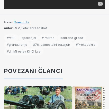
Izvor:
Dnevno.hr
Autor:
S.V./Foto: screenshot
#MUP
#policajci
#Pakrac
#obrana grada
#granatiranje
#76. samostalni bataljun
#Prekopakra
#dr. Miroslav Kinčl Igla
POVEZANI ČLANCI