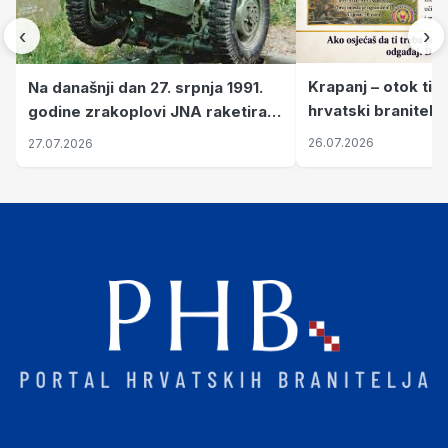
‹
›
Krapanj – otok tiš
Na današnji dan 27. srpnja 1991.
hrvatski branitelj
godine zrakoplovi JNA raketirali
pronalaze mir
su vojarnu i obučni centar "Nikola
26.07.2026
27.07.2026
Šubić Zrinski" popularno zvanu
"Opatovačka pustara"