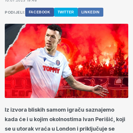
10.07.2023 19:48
PODIJELI:
FACEBOOK
TWITTER
LINKEDIN
Iz izvora bliskih samom igraču saznajemo
kada će i u kojim okolnostima Ivan Perišić, koji
se u utorak vraća u London i priključuje se