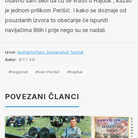
odavno sam sebi da ću se vratiti u Hajduk', kazao
je jednom prilikom Perišić. I kako se doznaje od
pouzdanih izvora to obećanje će ispuniti
navijačima Bilih i prije nego su se nadali.
Izvor:
tportal.hr/Foto: Screenshot Tportal
Autor:
B.T./ V.R
#nogomet
#Ivan Perišić
#Hajduk
POVEZANI ČLANCI