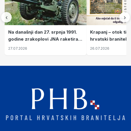
‹
›
Krapanj – otok tiš
Na današnji dan 27. srpnja 1991.
hrvatski branitelj
godine zrakoplovi JNA raketirali
pronalaze mir
su vojarnu i obučni centar "Nikola
26.07.2026
27.07.2026
Šubić Zrinski" popularno zvanu
"Opatovačka pustara"