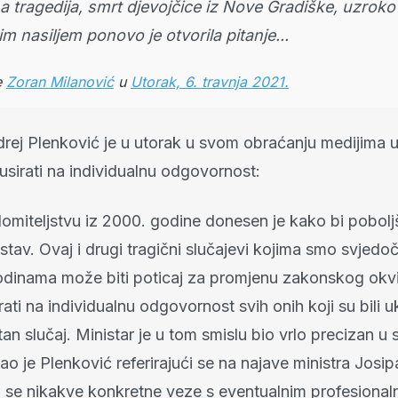
a tragedija, smrt djevojčice iz Nove Gradiške, uzrok
im nasiljem ponovo je otvorila pitanje...
e
Zoran Milanović
u
Utorak, 6. travnja 2021.
drej Plenković je u utorak u svom obraćanju medijima u
usirati na individualnu odgovornost:
omiteljstvu iz 2000. godine donesen je kako bi pobol
stav. Ovaj i drugi tragični slučajevi kojima smo svjedoči
odinama može biti poticaj za promjenu zakonskog okvir
rati na individualnu odgovornost svih onih koji su bili u
an slučaj. Ministar je u tom smislu bio vrlo precizan u
ekao je Plenković referirajući se na najave ministra Josi
 se nikakve konkretne veze s eventualnim profesional