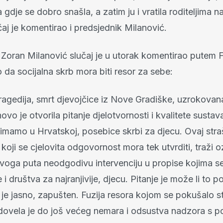
 gdje se dobro snašla, a zatim ju i vratila roditeljima n
čaj je komentirao i predsjednik Milanović.
 Zoran Milanović slučaj je u utorak komentirao putem
io da socijalna skrb mora biti resor za sebe:
ragedija, smrt djevojčice iz Nove Gradiške, uzrokovana
ovo je otvorila pitanje djelotvornosti i kvalitete sustav
 imamo u Hrvatskoj, posebice skrbi za djecu. Ovaj str
koji se cjelovita odgovornost mora tek utvrditi, traži oz
ovoga puta neodgodivu intervenciju u propise kojima s
 i društva za najranjivije, djecu. Pitanje je može li to p
a je jasno, zapušten. Fuzija resora kojom se pokušalo s
dovela je do još većeg nemara i odsustva nadzora s pol