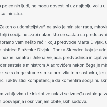
ojedinih ljudi, ne mogu dovesti ni uz najbolju volju u
u ministra.
akon o udomiteljstvu“, najavio je ministar rada, mirov
telji i socijalne skrbi nakon što se sastao sa predstav
 “Moramo vam nešto reći” koju predvode Marta Divjak, 
inistrice Blaženke Divjak i Tonka Skender, koja je ud
nužne, smatra i Jelena Veljača, predvodnica inicijativ
đer sastala s ministrom Aladrovićem nakon čega je mini
ok se s druge strane struka protivila tom sastanku, jer n
ci i aktivistici kompetencije da komentira socijalnu skr
 zahtjevima te inicijative nalazi se između ostaloga z
 posvajanja i osnivanjem obiteljskih sudova.