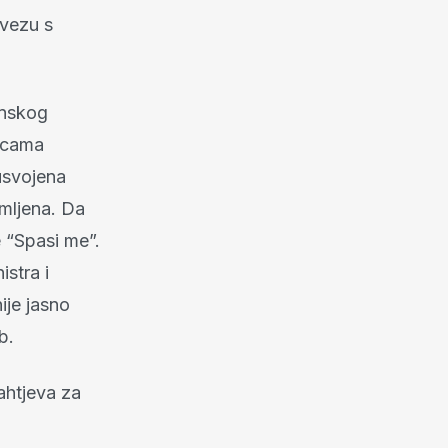
 vezu s
inskog
nicama
usvojena
omljena. Da
e “Spasi me”.
stra i
ije jasno
b.
ahtjeva za