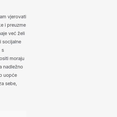
sam vjerovati
ke i preuzme
aje već želi
i socijalne
 s
ositi moraju
 a nadležno
to uopće
za sebe,