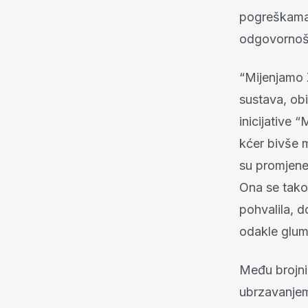
pogreškama p
odgovornošć
“Mijenjamo Z
sustava, obi
inicijative
kćer bivše m
su promjene 
Ona se tako
pohvalila, d
odakle glumi
Među brojnim
ubrzavanjem