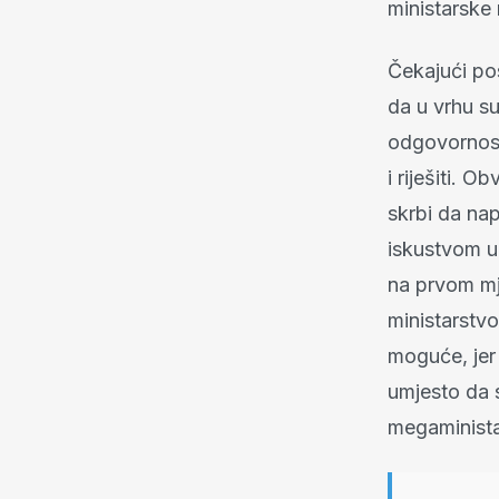
ministarske 
Čekajući pos
da u vrhu s
odgovornost
i riješiti. O
skrbi da nap
iskustvom u 
na prvom mje
ministarstv
moguće, jer
umjesto da 
megaminista