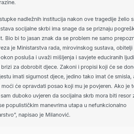
razine.
tupke nadležnih institucija nakon ove tragedije želio 
ustava socijalne skrbi ima snage da se priznaju pogreš
. Bio bi to jasan znak da se problem ne samo prepozn
bveza je Ministarstva rada, mirovinskog sustava, obitelji 
okon posluša i uvaži mišljenja i savjete educiranih ljudi
brizi za dobrobit djece. Zakoni i propisi koji će se don
stu imati sigurnost djece, jedino tako imat će smisla,
o moći će opravdati posao koji mu je povjeren. Ako je 
 sam duboko uvjeren da socijalna skrb mora biti resor 
se populističkim manevrima utapa u nefunkcionalno
rstvo”, napisao je Milanović.