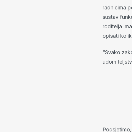
radnicima po
sustav funkc
roditelja im
opisati koli
“Svako zako
udomiteljstv
Podsjetimo, 