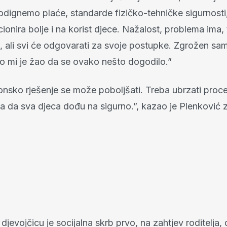
dignemo plaće, standarde fizičko-tehničke sigurnosti, 
ionira bolje i na korist djece. Nažalost, problema ima,
a, ali svi će odgovarati za svoje postupke. Zgrožen s
ko mi je žao da se ovako nešto dogodilo.”
nsko rješenje se može poboljšati. Treba ubrzati proc
a da sva djeca dođu na sigurno.”, kazao je Plenković 
djevojčicu je socijalna skrb prvo, na zahtjev roditelja, 