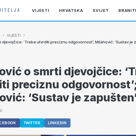
VIJESTI
HRVATSKA
SVIJET
BRANIT
›
›
VIJESTI
i djevojčice: ‘Treba utvrditi preciznu odgovornost’; Milanović: ‘Sustav je
ović o smrti djevojčice: ‘
iti preciznu odgovornost’
ović: ‘Sustav je zapušten
00
CEBOOK
TWITTER
LINKEDIN