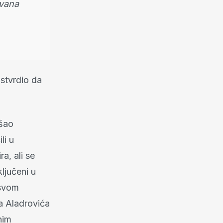
ovana
stvrdio da
jšao
li u
a, ali se
ključeni u
 svom
pa Aladrovića
nim