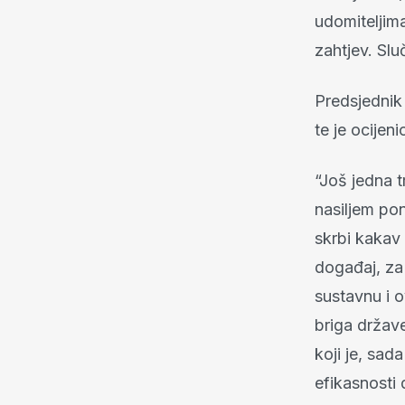
udomiteljima
zahtjev. Slu
Predsjednik
te je ocijen
“Još jedna t
nasiljem pon
skrbi kakav
događaj, za 
sustavnu i 
briga države
koji je, sad
efikasnosti 