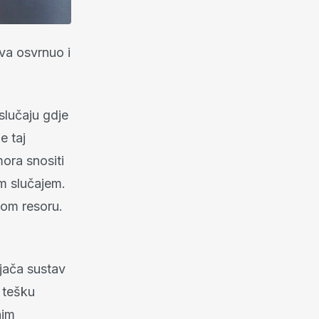
va osvrnuo i
slučaju gdje
e taj
ora snositi
m slučajem.
vom resoru.
ojača sustav
 tešku
nim