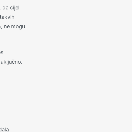
da cijeli
 takvih
am, ne mogu
es
zaključno.
dala