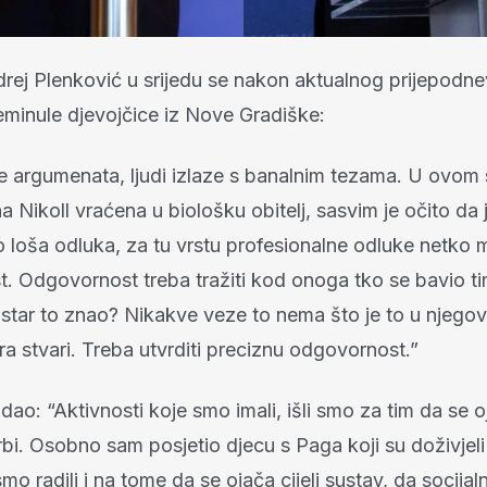
drej Plenković u srijedu se nakon aktualnog prijepodne
eminule djevojčice iz Nove Gradiške:
 argumenata, ljudi izlaze s banalnim tezama. U ovom 
 Nikoll vraćena u biološku obitelj, sasvim je očito da j
 loša odluka, za tu vrstu profesionalne odluke netko m
. Odgovornost treba tražiti kod onoga tko se bavio ti
istar to znao? Nikakve veze to nema što je to u njego
ira stvari. Treba utvrditi preciznu odgovornost.”
ao: “Aktivnosti koje smo imali, išli smo za tim da se 
rbi. Osobno sam posjetio djecu s Paga koji su doživjeli
mo radili i na tome da se ojača cijeli sustav, da socijal