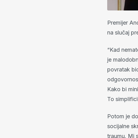
Premijer An
na slučaj pr
“Kad nemate
je malodobna
povratak bio
odgovornost
Kako bi min
To simplific
Potom je dod
socijalne sk
traumu. Mi s