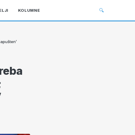
🔍
ELJI
KOLUMNE
 zapušten’
Treba
;
’