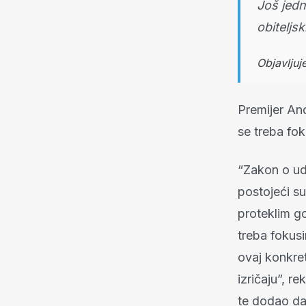
Još jedn
obiteljsk
Objavljuj
Premijer An
se treba fok
“Zakon o ud
postojeći su
proteklim g
treba fokusi
ovaj konkret
izričaju”, r
te dodao da