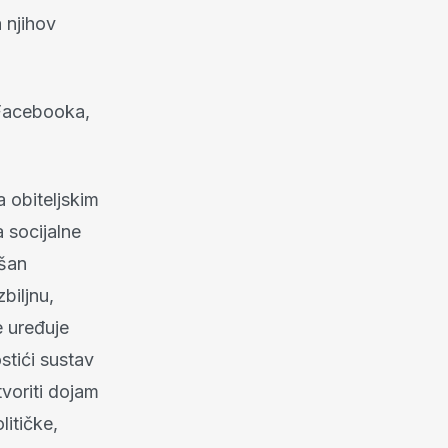
a njihov
 Facebooka,
 obiteljskim
a socijalne
ašan
biljnu,
e uređuje
ostići sustav
tvoriti dojam
itičke,