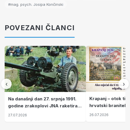
#mag. psych. Josipa Končinski
POVEZANI ČLANCI
‹
›
Krapanj – otok tiš
Na današnji dan 27. srpnja 1991.
hrvatski branitelj
godine zrakoplovi JNA raketirali
pronalaze mir
su vojarnu i obučni centar "Nikola
26.07.2026
27.07.2026
Šubić Zrinski" popularno zvanu
"Opatovačka pustara"