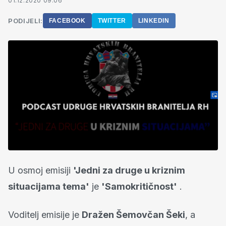
01.12.2020 09:06
PODIJELI:
FACEBOOK
TWITTER
LINKEDIN
U osmoj emisiji
'Jedni za druge u kriznim
situacijama tema'
je
'Samokritičnost'
.
Voditelj emisije je
Dražen Šemovčan Šeki
, a