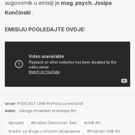
sugovornik u emisiji je
mag. psych. Josipa
Končinski
.
EMISIJU POGLEDAJTE OVDJE:
Izvor:
PODCAST UHB RH/Foto:screenshot
Autor:
Udruga hrvatskih branitelja RH
#projekt
#Dražen Šemovčan Šeki
#UHB RH
#Jedni za druge u kriznim situacijama
#Podcast UHB RH