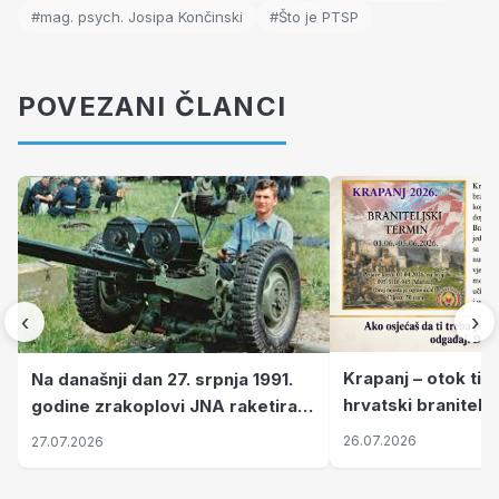
#mag. psych. Josipa Končinski
#Što je PTSP
POVEZANI ČLANCI
‹
›
Krapanj – otok tiš
Na današnji dan 27. srpnja 1991.
hrvatski branitelj
godine zrakoplovi JNA raketirali
pronalaze mir
su vojarnu i obučni centar "Nikola
26.07.2026
27.07.2026
Šubić Zrinski" popularno zvanu
"Opatovačka pustara"