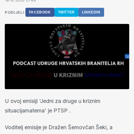
18.10.2020 21:46
PODIJELI:
FACEBOOK
TWITTER
LINKEDIN
U ovoj emisiji 'Jedni za druge u kriznim
situacijamatema' je PTSP .
Voditelj emisije je Dražen Šemovčan Šeki, a