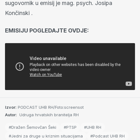
sugovornik u emisij je mag. psych. Josipa
Končinski .
EMISIJU POGLEDAJTE OVDJE:
Izvor:
PODCAST UHB RH/Foto:screensot
Autor:
Udruga hrvatskih branitelja RH
#Dražen Šemovčan Šeki
#PTSP
#UHB RH
#Jedni za druge u kriznim situacijama
#Podcast UHB RH