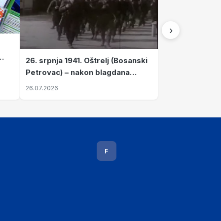
›
26. srpnja 1941. Oštrelj (Bosanski
Petrovac) – nakon blagdana
Svete Ane izvršen napad srpskih
26.07.2026
ustanika na vlak s ženama i
djecom
F