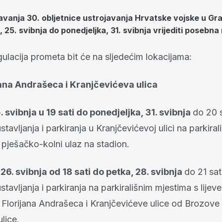
avanja 30. obljetnice ustrojavanja Hrvatske vojske u G
 25. svibnja do ponedjeljka, 31. svibnja vrijediti posebna
ulacija prometa bit će na sljedećim lokacijama:
jana Andrašeca i Kranjčevićeva ulica
. svibnja u 19 sati do ponedjeljka, 31. svibnja
do 20 s
tavljanja i parkiranja u Kranjčevićevoj ulici na parkiral
 pješačko-kolni ulaz na stadion.
 26. svibnja od 18 sati do petka, 28. svibnja
do 21 sat
tavljanja i parkiranja na parkirališnim mjestima s lijeve
e Florijana Andrašeca i Kranjčevićeve ulice od Brozove
lice.