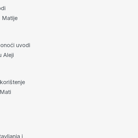
di
 Matije
ponoći uvodi
 Aleji
korištenje
 Mati
avljanja i