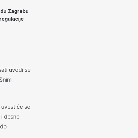
radu Zagrebu
 regulacije
ati uvodi se
išnim
 uvest će se
 i desne
 do