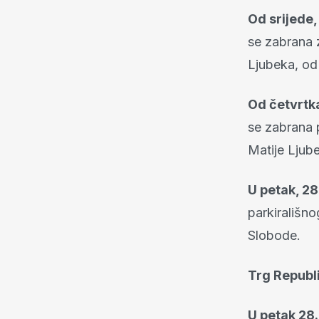
Od srijede,
se zabrana z
Ljubeka, od
Od četvrtka
se zabrana 
Matije Ljub
U petak, 28
parkirališno
Slobode.
Trg Republ
U petak 28.