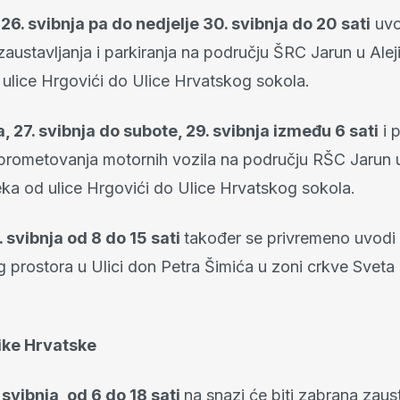
 26. svibnja pa do nedjelje 30. svibnja do 20 sati
uvo
austavljanja i parkiranja na području ŠRC Jarun u Aleji
 ulice Hrgovići do Ulice Hrvatskog sokola.
, 27. svibnja do subote, 29. svibnja između 6 sati
i 
prometovanja motornih vozila na području RŠC Jarun u
eka od ulice Hrgovići do Ulice Hrvatskog sokola.
. svibnja od 8 do 15 sati
također se privremeno uvodi 
g prostora u Ulici don Petra Šimića u zoni crkve Sveta
ike Hrvatske
 svibnja, od 6 do 18 sati
na snazi će biti zabrana zaust