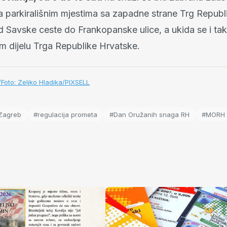
na parkirališnim mjestima sa zapadne strane Trg Republ
 Savske ceste do Frankopanske ulice, a ukida se i taks
 dijelu Trga Republike Hrvatske.
r/Foto: Zeljko Hladika/PIXSELL
Zagreb
#regulacija prometa
#Dan Oružanih snaga RH
#MORH