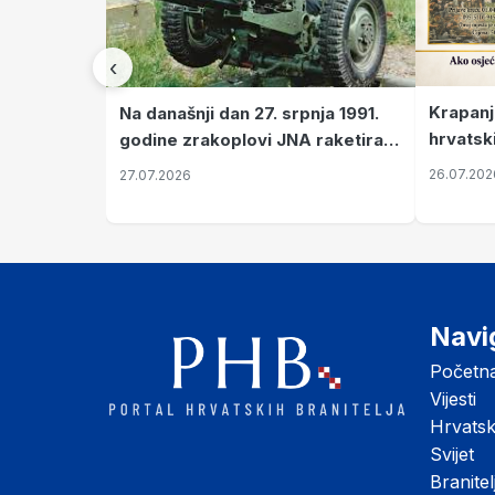
‹
Krapanj
Na današnji dan 27. srpnja 1991.
hrvatsk
godine zrakoplovi JNA raketirali
pronala
su vojarnu i obučni centar "Nikola
26.07.202
27.07.2026
Šubić Zrinski" popularno zvanu
"Opatovačka pustara"
Navi
Početn
Vijesti
Hrvats
Svijet
Branitel