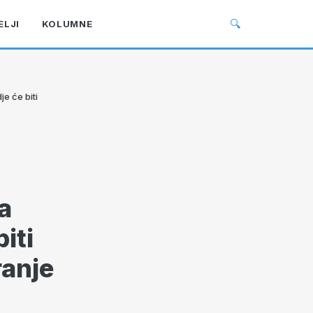
🔍
ELJI
KOLUMNE
e će biti
a
iti
ranje