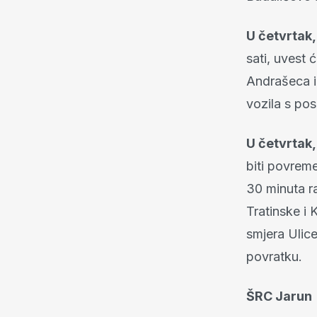
U četvrtak, 
sati, uvest
Andrašeca i
vozila s p
U četvrtak, 
biti povrem
30 minuta r
Tratinske i 
smjera Ulic
povratku.
ŠRC Jarun