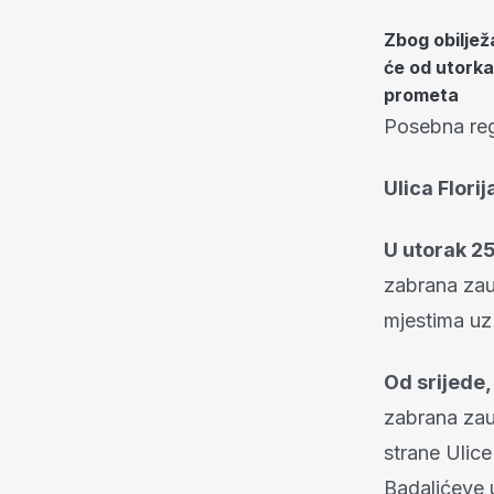
Zbog obiljež
će od utorka,
prometa
Posebna reg
Ulica Flori
U utorak 25
zabrana zaus
mjestima uz
Od srijede,
zabrana zaus
strane Ulic
Badalićeve u