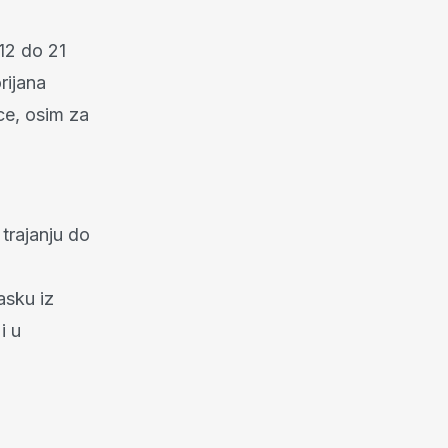
12 do 21
rijana
ce, osim za
trajanju do
asku iz
i u