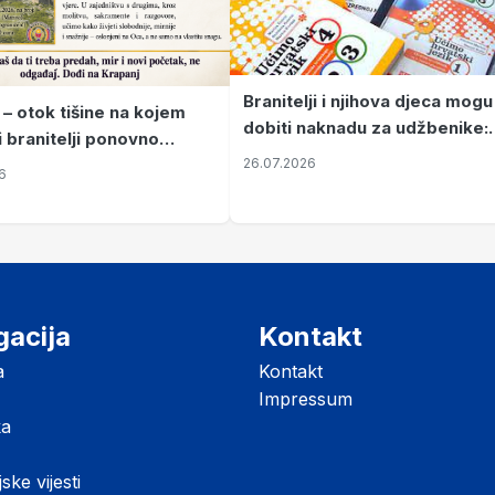
Branitelji i njihova djeca mogu
 – otok tišine na kojem
dobiti naknadu za udžbenike:
i branitelji ponovno
zahtjevi se podnose do 31.
26.07.2026
ze mir
6
listopada
gacija
Kontakt
a
Kontakt
Impressum
ka
jske vijesti