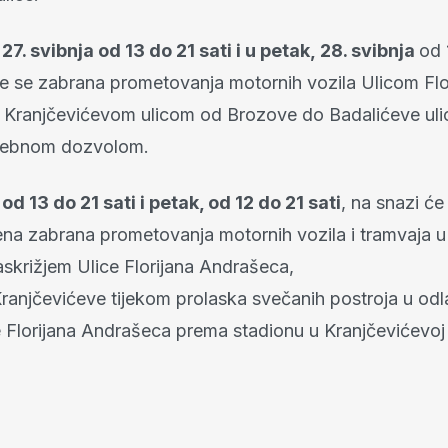
27. svibnja od 13 do 21 sati i u petak, 28. svibnja
od 
 će se zabrana prometovanja motornih vozila Ulicom Flo
 Kranjčevićevom ulicom od Brozove do Badalićeve uli
osebnom dozvolom.
od 13 do 21 sati i petak, od 12 do 21 sati
, na snazi će
ena zabrana prometovanja motornih vozila i tramvaja u 
askrižjem Ulice Florijana Andrašeca,
Kranjčevićeve tijekom prolaska svečanih postroja u odl
e Florijana Andrašeca prema stadionu u Kranjčevićevoj 