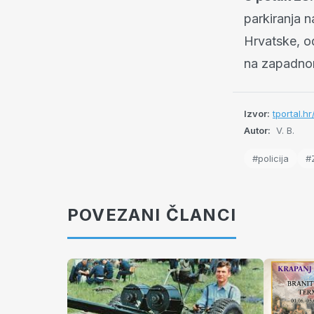
parkiranja 
Hrvatske, od
na zapadnom
Izvor:
tportal.h
Autor:
V. B.
#policija
#
POVEZANI ČLANCI