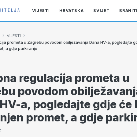
VIJESTI
HRVATSKA
SVIJET
BRANIT
›
›
VIJESTI
ija prometa u Zagrebu povodom obilježavanja Dana HV-a, pogledajte gdj
t, a gdje parkiranje
na regulacija prometa u
bu povodom obilježavanj
HV-a, pogledajte gdje će b
njen promet, a gdje parki
0