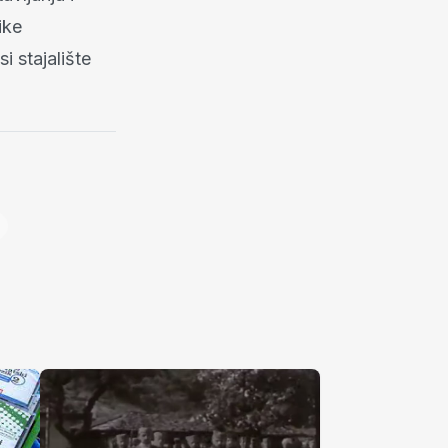
ike
i stajalište