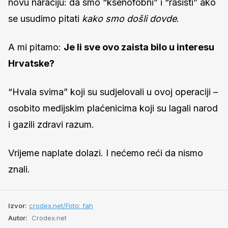
novu naraciju: da smo “ksenofobni” i “rasisti” ako
se usudimo pitati
kako smo došli dovde
.
A mi pitamo:
Je li sve ovo zaista bilo u interesu
Hrvatske?
“Hvala svima” koji su sudjelovali u ovoj operaciji –
osobito medijskim plaćenicima koji su lagali narod
i gazili zdravi razum.
Vrijeme naplate dolazi. I nećemo reći da nismo
znali.
Izvor:
crodex.net/Foto: fah
Autor:
Crodex.net