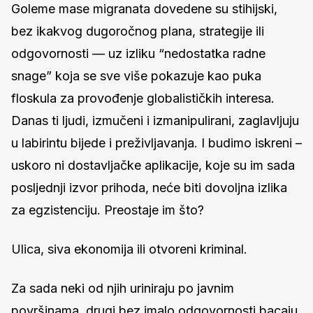
Goleme mase migranata dovedene su stihijski,
bez ikakvog dugoročnog plana, strategije ili
odgovornosti — uz izliku “nedostatka radne
snage” koja se sve više pokazuje kao puka
floskula za provođenje globalističkih interesa.
Danas ti ljudi, izmučeni i izmanipulirani, zaglavljuju
u labirintu bijede i preživljavanja. I budimo iskreni –
uskoro ni dostavljačke aplikacije, koje su im sada
posljednji izvor prihoda, neće biti dovoljna izlika
za egzistenciju. Preostaje im što?
Ulica, siva ekonomija ili otvoreni kriminal.
Za sada neki od njih uriniraju po javnim
površinama, drugi bez imalo odgovornosti bacaju