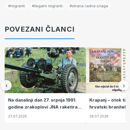
#migranti
#ilegalni migranti
#strana radna snaga
POVEZANI ČLANCI
‹
›
Krapanj – otok tiš
Na današnji dan 27. srpnja 1991.
hrvatski branitelj
godine zrakoplovi JNA raketirali
pronalaze mir
su vojarnu i obučni centar "Nikola
26.07.2026
27.07.2026
Šubić Zrinski" popularno zvanu
"Opatovačka pustara"