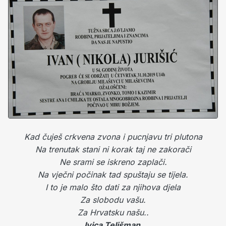
Kad čuješ crkvena zvona i pucnjavu tri plutona
Na trenutak stani ni korak taj ne zakorači
Ne srami se iskreno zaplači.
Na vječni počinak tad spuštaju se tijela.
I to je malo što dati za njihova djela
Za slobodu vašu.
Za Hrvatsku našu..
Ivica Telišman