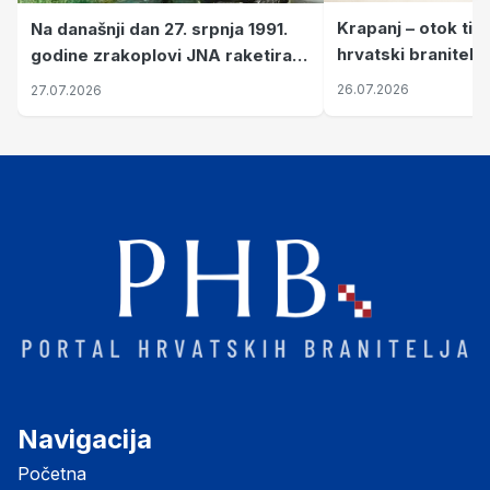
Krapanj – otok tiš
Na današnji dan 27. srpnja 1991.
hrvatski branitelj
godine zrakoplovi JNA raketirali
pronalaze mir
su vojarnu i obučni centar "Nikola
26.07.2026
27.07.2026
Šubić Zrinski" popularno zvanu
"Opatovačka pustara"
Navigacija
Početna