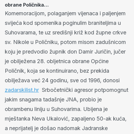
obrane Poličnika…
Komemoracijom, polaganjem vijenaca i paljenjem
svijeća kod spomenika poginulim braniteljima u
Suhovarama, te uz središnji križ kod župne crkve
sv. Nikole u Poličniku, potom misom zadušnicom
koju je predvodio župnik don Damir Juričin, jučer
je obilježena 28. obljetnica obrane Općine
Poličnik, koja se kontinuirano, bez prekida
obilježava već 24 godinu, sve od 1996, donosi
zadarskilist.hr
Srbočetnički agresor potpomognut
jakim snagama tadašnje JNA, probio je
obrambenu liniju u Suhovarima. Ubijena je
mještanka Neva Ukalović, zapaljeno 50-ak kuća,
a neprijatelj je došao nadomak Jadranske