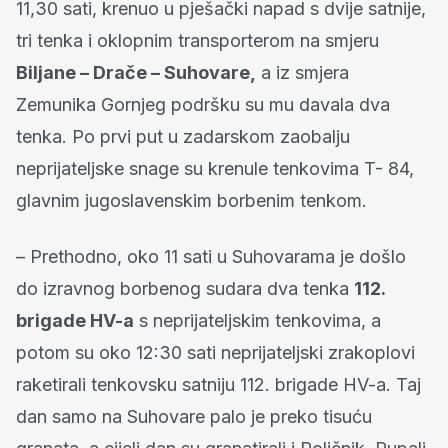
11,30 sati, krenuo u pješački napad s dvije satnije,
tri tenka i oklopnim transporterom na smjeru
Biljane – Drače – Suhovare,
a iz smjera
Zemunika Gornjeg podršku su mu davala dva
tenka. Po prvi put u zadarskom zaobalju
neprijateljske snage su krenule tenkovima T- 84,
glavnim jugoslavenskim borbenim tenkom.
– Prethodno, oko 11 sati u Suhovarama je došlo
do izravnog borbenog sudara dva tenka
112.
brigade HV-a
s neprijateljskim tenkovima, a
potom su oko 12:30 sati neprijateljski zrakoplovi
raketirali tenkovsku satniju 112. brigade HV-a. Taj
dan samo na Suhovare palo je preko tisuću