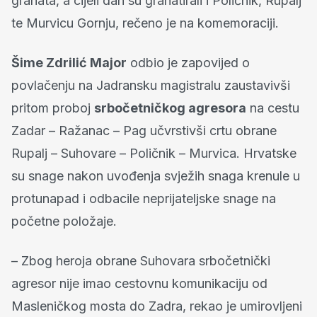
granata, a cijeli dan su granatirali i Poličnik, Rupalj
te Murvicu Gornju, rečeno je na komemoraciji.
Šime Zdrilić Major
odbio je zapovijed o
povlačenju na Jadransku magistralu zaustavivši
pritom proboj
srbočetničkog agresora
na cestu
Zadar – Ražanac – Pag učvrstivši crtu obrane
Rupalj – Suhovare – Poličnik – Murvica. Hrvatske
su snage nakon uvođenja svježih snaga krenule u
protunapad i odbacile neprijateljske snage na
početne položaje.
– Zbog heroja obrane Suhovara srbočetnički
agresor nije imao cestovnu komunikaciju od
Masleničkog mosta do Zadra, rekao je umirovljeni