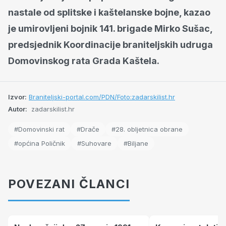
nastale od splitske i kaštelanske bojne, kazao
je umirovljeni bojnik 141. brigade Mirko Sušac,
predsjednik Koordinacije braniteljskih udruga
Domovinskog rata Grada Kaštela.
Izvor:
Braniteljski-portal.com/PDN/Foto:zadarskilist.hr
Autor:
zadarskilist.hr
#Domovinski rat
#Drače
#28. obljetnica obrane
#općina Poličnik
#Suhovare
#Biljane
POVEZANI ČLANCI