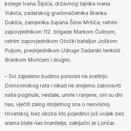
kolege Ivana Šipića, državnog tajnika Ivana
Vukića, zadarskog gradonačelnika Branka
Dukića, zamjenika župana Šime Mršića, ratnim
zapovjednikom 112. brigade Markom Čulinom,
ratnim zapovjednikom Otočki bataljun Joškom
Puljom, predsjednikom Udruge Zadarski tenkisti
Brankom Morićem i drugim.
– Svi zajedeno budimo ponosni na svetinju
Domovinskog rata i nikad ne smijemo zaboraviti
naše poginule, nestale, umrle i ranjene, oni su dio
nas, vječiti zalog stoljetnog sna o neovisnoj
Hrvatskoj, bez obzira što pojedinci još uvijek bez
srama blate nas branitelje, zaključio je Lončar.