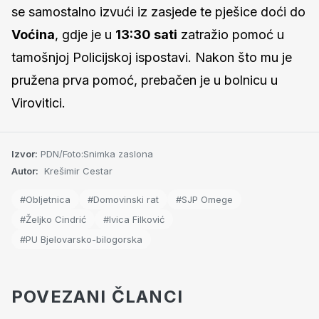
se samostalno izvući iz zasjede te pješice doći do
Voćina
, gdje je u
13:30 sati
zatražio pomoć u
tamošnjoj Policijskoj ispostavi. Nakon što mu je
pružena prva pomoć, prebačen je u bolnicu u
Virovitici.
Izvor:
PDN/Foto:Snimka zaslona
Autor:
Krešimir Cestar
#Obljetnica
#Domovinski rat
#SJP Omege
#Željko Cindrić
#Ivica Filković
#PU Bjelovarsko-bilogorska
POVEZANI ČLANCI