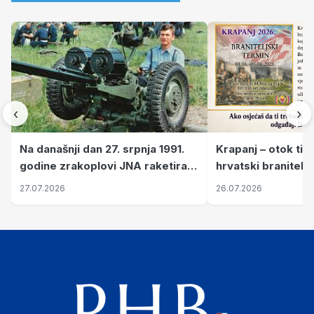
‹
›
Krapanj – otok tiš
Na današnji dan 27. srpnja 1991.
hrvatski branitelj
godine zrakoplovi JNA raketirali
pronalaze mir
su vojarnu i obučni centar "Nikola
26.07.2026
27.07.2026
Šubić Zrinski" popularno zvanu
"Opatovačka pustara"