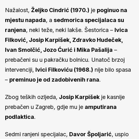
Nažalost,
Željko Cindrić (1970.)
je
poginuo na
mjestu napada
, a
sedmorica specijalaca su
ranjena
, neki teže, neki lakše. Šestorica –
Ivica
Filković, Josip Karpišek, Zdravko Hudeček,
Ivan Smolčić, Jozo Ćurić i Mika Pašalija
–
prebačeni su u pakračku bolnicu. Unatoč brzoj
intervenciji,
Ivici Filkoviću (1968.)
nije bilo spasa
–
preminuo je od zadobivenih rana
.
Zbog teških ozljeda,
Josip Karpišek
je kasnije
prebačen u Zagreb, gdje mu je
amputirana
podlaktica
.
Sedmi ranjeni specijalac,
Davor Špoljarić
, uspio