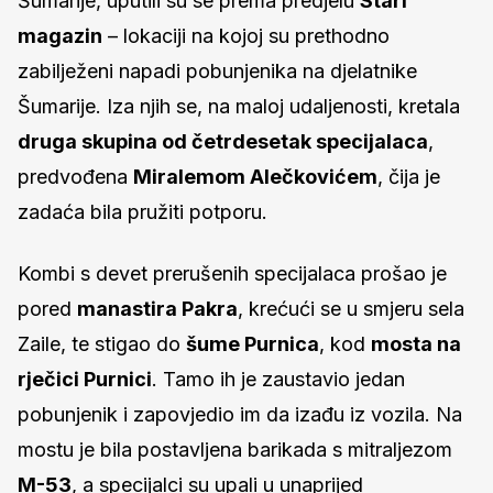
Šumarije, uputili su se prema predjelu
Stari
magazin
– lokaciji na kojoj su prethodno
zabilježeni napadi pobunjenika na djelatnike
Šumarije. Iza njih se, na maloj udaljenosti, kretala
druga skupina od četrdesetak specijalaca
,
predvođena
Miralemom Alečkovićem
, čija je
zadaća bila pružiti potporu.
Kombi s devet prerušenih specijalaca prošao je
pored
manastira Pakra
, krećući se u smjeru sela
Zaile, te stigao do
šume Purnica
, kod
mosta na
rječici Purnici
. Tamo ih je zaustavio jedan
pobunjenik i zapovjedio im da izađu iz vozila. Na
mostu je bila postavljena barikada s mitraljezom
M-53
, a specijalci su upali u unaprijed