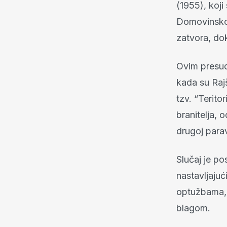
(1955), koji
Domovinskog
zatvora, do
Ovim presud
kada su Raj
tzv. “Teritor
branitelja, 
drugoj parav
Slučaj je po
nastavljajuć
optužbama, 
blagom.