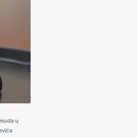
esuda u
evića