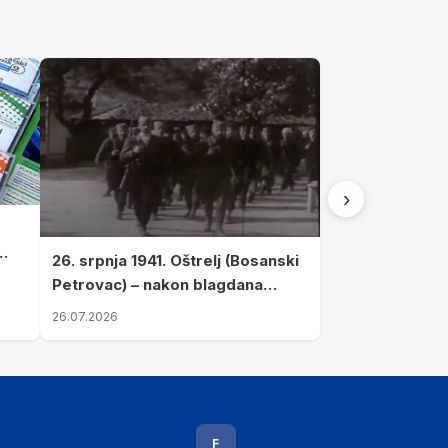
›
26. srpnja 1941. Oštrelj (Bosanski
Petrovac) – nakon blagdana
Svete Ane izvršen napad srpskih
26.07.2026
ustanika na vlak s ženama i
djecom
F