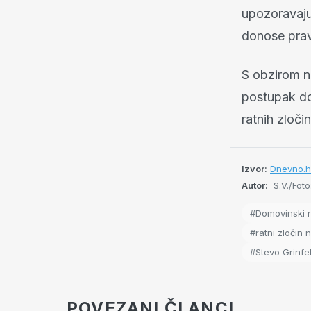
upozoravaju
donose prav
S obzirom n
postupak don
ratnih zločin
Izvor:
Dnevno.h
Autor:
S.V./Foto
#Domovinski r
#ratni zločin 
#Stevo Grinfe
POVEZANI ČLANCI