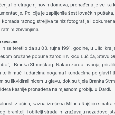
ćenja i pretrage njihovih domova, pronađena je velika k
umentacije. Policija je zaplijenila šest lovačkih pušaka
2 komada raznog streljiva te niz fotografija i dokumena
 ratnim zbivanjima.
i egzekucije
h se teretilo da su 03. rujna 1991. godine, u Ulici kral
tijekom oružane pobune zarobili Nikicu Lučića, Stevu Gr
o”, i Branka Strmečkog. Nakon zarobljavanja, prisilili
 te ih mučili udarcima nogama i kundacima po glavi i ti
 su likvidirali hicem u glavu, dok su tijela Branka Str
eldera kasnije pronađena na mjesnom groblju u Dardi.
alnosti zločina, kazna izrečena Milanu Rajšiću smatra 
i branitelji i obitelji stradalih izražavaju nezadovoljst