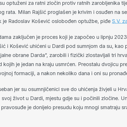
 su optuženi za ratni zločin protiv ratnih zarobljenika t
 rata. Milan Rajšić proglašen je krivim i osuđen na 
k je Radoslav Košević oslobođen optužbe, piđe
S.V. z
ama zaključen je proces koji je započeo u lipnju 2023
šić i Košević uhićeni u Dardi pod sumnjom da su, kao p
ijalne obrane Darda”, zarobili i fizički zlostavljali tri hrv
od kojih je jedan na kraju usmrćen. Preostalu dvojicu pre
ojnoj formaciji, a nakon nekoliko dana i oni su pronađe
seban jer su osumnjičenici sve do uhićenja živjeli u Hrv
i svoj život u Dardi, mjestu gdje su i počinili zločine. 
pravosuđe je donijelo presudu koju mnogi smatraju s