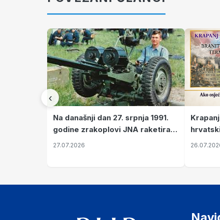
‹
Krapanj
Na današnji dan 27. srpnja 1991.
hrvatsk
godine zrakoplovi JNA raketirali
pronala
su vojarnu i obučni centar "Nikola
26.07.202
27.07.2026
Šubić Zrinski" popularno zvanu
"Opatovačka pustara"
Navi