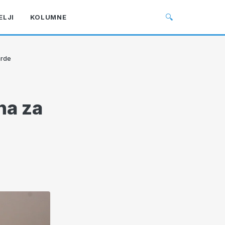
🔍
ELJI
KOLUMNE
arde
na za