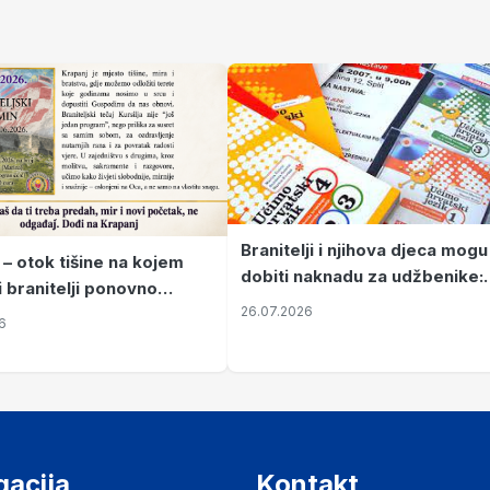
Branitelji i njihova djeca mogu
 – otok tišine na kojem
dobiti naknadu za udžbenike:
i branitelji ponovno
zahtjevi se podnose do 31.
26.07.2026
ze mir
6
listopada
gacija
Kontakt