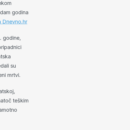
ijekom
sedam godina
a Dnevno.hr
. godine,
ripadnici
atska
dali su
ni mrtvi.
atskoj,
Unatoč teškim
ramotno