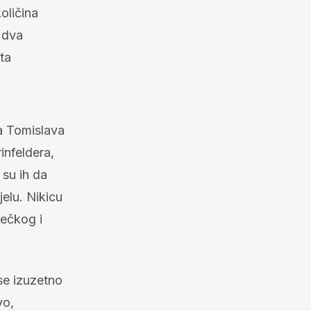
oličina
, dva
ta
ja Tomislava
infeldera,
 su ih da
jelu. Nikicu
mečkog i
se izuzetno
vo,