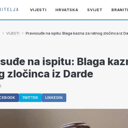
VIJESTI
HRVATSKA
SVIJET
BRANIT
›
›
VIJESTI
Pravosuđe na ispitu: Blaga kazna za ratnog zločinca iz D
suđe na ispitu: Blaga kaz
g zločinca iz Darde
1
CEBOOK
TWITTER
LINKEDIN