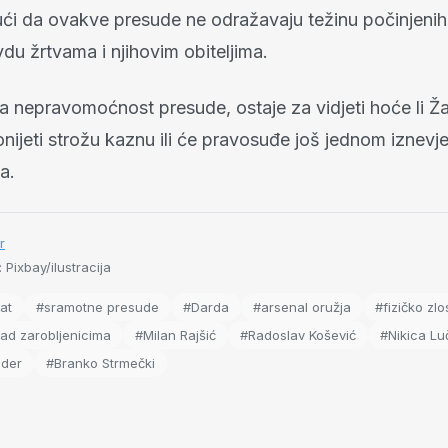
ći da ovakve presude ne odražavaju težinu počinjenih 
du žrtvama i njihovim obiteljima.
a nepravomoćnost presude, ostaje za vidjeti hoće li Ža
ijeti strožu kaznu ili će pravosuđe još jednom iznevjer
a.
r
: Pixbay/ilustracija
at
#sramotne presude
#Darda
#arsenal oružja
#fizičko zlo
nad zarobljenicima
#Milan Rajšić
#Radoslav Košević
#Nikica Lu
lder
#Branko Strmečki