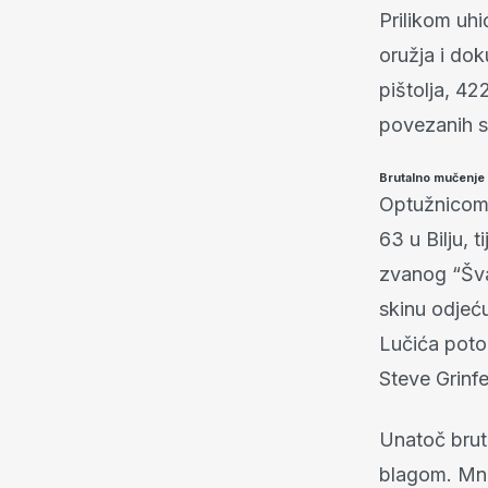
Prilikom uhi
oružja i dok
pištolja, 42
povezanih s
Brutalno mučenje 
Optužnicom i
63 u Bilju, 
zvanog “Švab
skinu odjeću
Lučića potom
Steve Grinf
Unatoč brut
blagom. Mnog