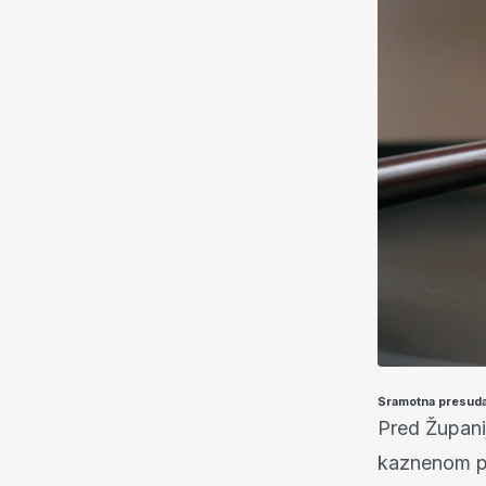
Sramotna presuda 
Pred Župani
kaznenom po