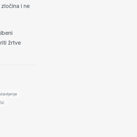
zločina i ne
lbeni
iti žrtve
stavljenje
čić